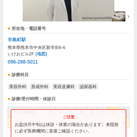
所在地・電話番号
辛島町駅
熊本県熊本市中央区新市街6-6
いけおビル2F
[地図]
096-288-5011
診療科目
美容外科
形成外科
美容皮膚科
泌尿器科
診療/受付時間・休診日
診療時間
月
火
水
木
金
土
日
祝
10:00～18:00
●
●
●
●
●
●
●
●
お盆(8月中旬)は休診・休業の場合があります。来院前
に必ず医療機関に直接ご確認ください。