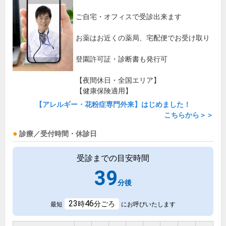
ご自宅・オフィスで受診出来ます
お薬はお近くの薬局、宅配便でお受け取り
登園許可証・診断書も発行可
【夜間休日・全国エリア】
【健康保険適用】
【アレルギー・花粉症専門外来】はじめました！
こちらから＞＞
診療／受付時間・休診日
受診までの目安時間
39
分後
23
46
時
分ごろ
最短
にお呼びいたします