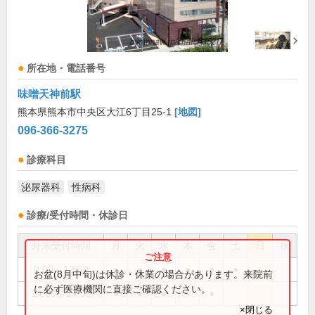
所在地・電話番号
味噌天神前駅
熊本県熊本市中央区大江6丁目25-1
[地図]
096-366-3275
診療科目
泌尿器科
性病科
診療/受付時間・休診日
外来受付時間
月
火
水
木
金
土
日
祝
9:00～12:00
●
●
●
●
●
●
お盆(8月中旬)は休診・休業の場合があります。来院前
に必ず医療機関に直接ご確認ください。
14:00～17:00
●
●
●
●
●
×閉じる