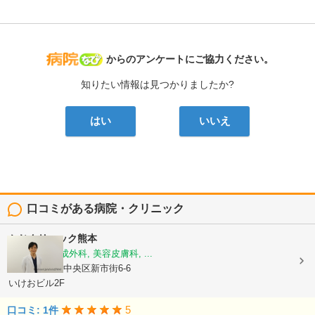
病院なび
からのアンケートにご協力ください。
知りたい情報は見つかりましたか?
はい
いいえ
口コミがある病院・クリニック
かじクリニック熊本
美容外科, 形成外科, 美容皮膚科, ...
熊本県熊本市中央区新市街6-6
いけおビル2F
5
口コミ: 1件