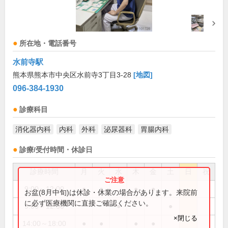
所在地・電話番号
水前寺駅
熊本県熊本市中央区水前寺3丁目3-28
[地図]
096-384-1930
診療科目
消化器内科
内科
外科
泌尿器科
胃腸内科
診療/受付時間・休診日
診療時間
月
火
水
木
金
土
日
祝
9:00～12:00
●
●
●
●
お盆(8月中旬)は休診・休業の場合があります。来院前
に必ず医療機関に直接ご確認ください。
9:00～12:30
●
●
×閉じる
14:00～18:00
●
●
●
●