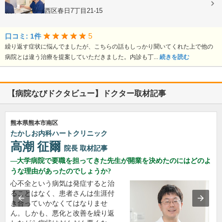
婦人科
熊本県熊本市西区春日7丁目21-15
5
口コミ: 1件
繰り返す症状に悩んでましたが、こちらの話もしっかり聞いてくれた上で他の
病院とは違う治療を提案していただきました。内診も丁...
続きを読む
【病院なびドクタビュー】ドクター取材記事
熊本県熊本市南区
たかしお内科ハートクリニック
高潮 征爾
院長
取材記事
大学病院で要職を担ってきた先生が開業を決めたのにはどのよ
うな理由があったのでしょうか?
心不全という病気は発症すると治
ることはなく、患者さんは生涯付
き合っていかなくてはなりませ
ん。しかも、悪化と改善を繰り返