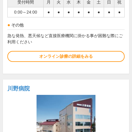
受付時間
月
火
水
木
金
土
日
祝
0:00～24:00
●
●
●
●
●
●
●
●
その他
急な発熱、悪天候など直接医療機関に掛かる事が困難な際にご
利用ください
オンライン診療の詳細をみる
川野病院