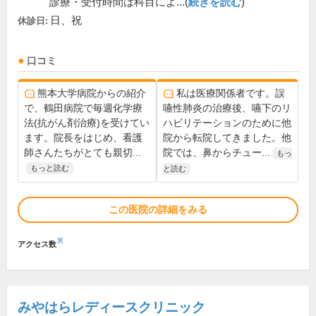
診療・受付時間は科目によ...(
続きを読む
)
日、祝
休診日:
口コミ
熊本大学病院からの紹介
私は医療関係者です。誤
で、鶴田病院で毎週化学療
嚥性肺炎の治療後、嚥下のリ
法(抗がん剤治療)を受けてい
ハビリテーションのために他
ます。院長をはじめ、看護
院から転院してきました。他
師さんたちがとても親切...
院では、鼻からチュー...
もっ
もっと読む
と読む
この医院の詳細をみる
※
アクセス数
みやはらレディースクリニック