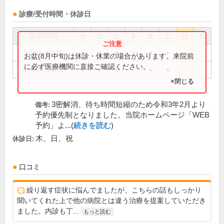
診療/受付時間・休診日
診療時間
月
火
水
木
金
土
日
祝
9:00～12:30
●
●
●
●
●
お盆(8月中旬)は休診・休業の場合があります。来院前
に必ず医療機関に直接ご確認ください。
14:00～18:00
●
●
●
●
●
×閉じる
3密解消、待ち時間短縮のため令和3年2月より
備考:
予約優先制となりました。当院ホームページ「WEB
予約」よ...(
続きを読む
)
木、日、祝
休診日:
口コミ
繰り返す症状に悩んでましたが、こちらの話もしっかり
聞いてくれた上で他の病院とは違う治療を提案していただき
ました。内診も丁...
もっと読む