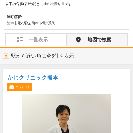
以下の各駅(各路線)と共通の検索結果です
通町筋駅:
熊本市電A系統,熊本市電B系統
一覧表示
地図で検索
駅から近い順に全
6
件を表示
かじクリニック熊本
1
口コミ
件