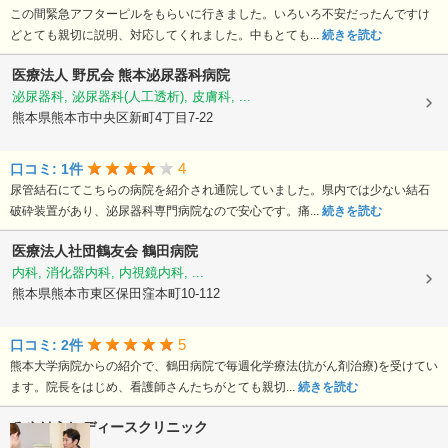
この間緊急アフターピルをもらいに行きました。いろいろ不安だったんですけ
どとても親切に説明、対応してくれました。中もとても...
続きを読む
医療法人 野尻会
熊本泌尿器科病院
泌尿器科, 泌尿器科(人工透析), 皮膚科, ...
熊本県熊本市中央区新町4丁目7-22
4
口コミ: 1件
尿管結石にてこちらの病院を紹介され通院していました。県内では少ない結石
破砕装置があり、泌尿器科専門病院なので安心です。痛...
続きを読む
医療法人社団鶴友会
鶴田病院
内科, 消化器内科, 内視鏡内科, ...
熊本県熊本市東区保田窪本町10-112
5
口コミ: 2件
熊本大学病院からの紹介で、鶴田病院で毎週化学療法(抗がん剤治療)を受けてい
ます。院長をはじめ、看護師さんたちがとても親切...
続きを読む
みやはらレディースクリニック