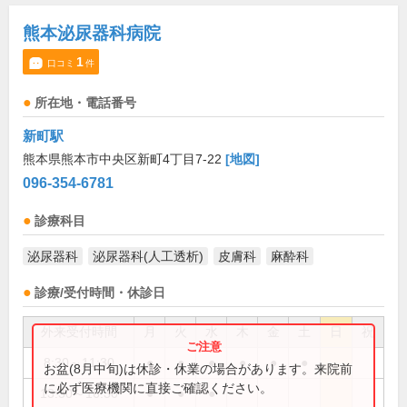
熊本泌尿器科病院
1
口コミ
件
所在地・電話番号
新町駅
熊本県熊本市中央区新町4丁目7-22
[地図]
096-354-6781
診療科目
泌尿器科
泌尿器科(人工透析)
皮膚科
麻酔科
診療/受付時間・休診日
外来受付時間
月
火
水
木
金
土
日
祝
8:30～11:30
●
●
●
●
●
●
お盆(8月中旬)は休診・休業の場合があります。来院前
に必ず医療機関に直接ご確認ください。
13:30～16:30
●
●
●