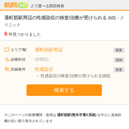
病院なび
人で選べる医院検索
通町筋駅周辺の性感染症の検査/治療が受けられる
病院・ク
リニック
6
件見つかりました
通町筋駅周辺
エリア/駅
変更
(未指定)
診療科目
追加
性感染症
詳細条件
変更
性感染症の検査/治療が受けられる病院
検索する
※このページの医療機関・薬局は
通町筋駅(熊本市電A系統)
を中心に直線距
離の近い順で表示されています