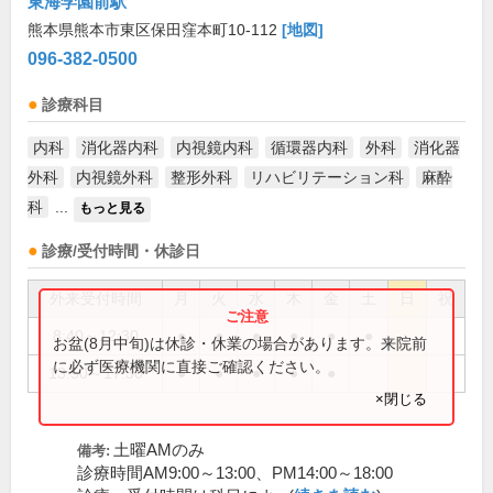
東海学園前駅
熊本県熊本市東区保田窪本町10-112
[地図]
096-382-0500
診療科目
内科
消化器内科
内視鏡内科
循環器内科
外科
消化器
外科
内視鏡外科
整形外科
リハビリテーション科
麻酔
科
...
もっと見る
診療/受付時間・休診日
外来受付時間
月
火
水
木
金
土
日
祝
8:40～12:30
●
●
●
●
●
●
お盆(8月中旬)は休診・休業の場合があります。来院前
に必ず医療機関に直接ご確認ください。
13:50～17:30
●
●
●
●
●
×閉じる
土曜AMのみ
備考:
診療時間AM9:00～13:00、PM14:00～18:00