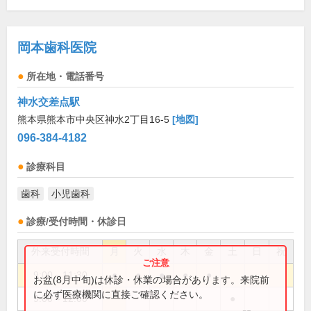
岡本歯科医院
所在地・電話番号
神水交差点駅
熊本県熊本市中央区神水2丁目16-5
[地図]
096-384-4182
診療科目
歯科
小児歯科
診療/受付時間・休診日
外来受付時間
月
火
水
木
金
土
日
祝
9:00～11:30
●
●
●
●
●
お盆(8月中旬)は休診・休業の場合があります。来院前
に必ず医療機関に直接ご確認ください。
9:00～12:00
●