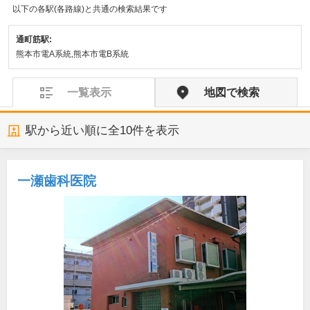
以下の各駅(各路線)と共通の検索結果です
通町筋駅:
熊本市電A系統,熊本市電B系統
一覧表示
地図で検索
駅から近い順に全
10
件を表示
一瀬歯科医院