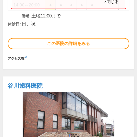
×閉じる
14:00～20:00
●
●
●
●
●
土曜12:00まで
備考:
日、祝
休診日:
この医院の詳細をみる
※
アクセス数
谷川歯科医院