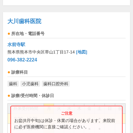
大川歯科医院
所在地・電話番号
水前寺駅
熊本県熊本市中央区帯山1丁目17-14
[地図]
096-382-2224
診療科目
歯科
小児歯科
歯科口腔外科
診療/受付時間・休診日
外来受付時間
月
火
水
木
金
土
日
祝
9:00～13:00
●
●
●
●
●
お盆(8月中旬)は休診・休業の場合があります。来院前
に必ず医療機関に直接ご確認ください。
14:10～19:00
●
●
●
●
●