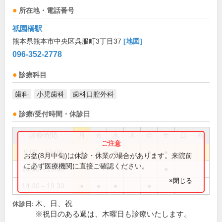
所在地・電話番号
祇園橋駅
熊本県熊本市中央区呉服町3丁目37
[地図]
096-352-2778
診療科目
歯科
小児歯科
歯科口腔外科
診療/受付時間・休診日
診療時間
月
火
水
木
金
土
日
祝
9:00～13:00
●
●
●
●
●
お盆(8月中旬)は休診・休業の場合があります。来院前
に必ず医療機関に直接ご確認ください。
14:30～15:30
●
×閉じる
14:30～19:30
●
●
●
●
木、日、祝
休診日:
※祝日のある週は、木曜日も診療いたします。