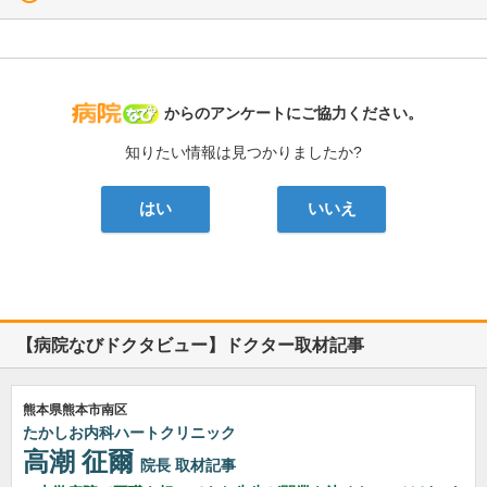
病院なび
からのアンケートにご協力ください。
知りたい情報は見つかりましたか?
はい
いいえ
【病院なびドクタビュー】ドクター取材記事
熊本県熊本市南区
たかしお内科ハートクリニック
高潮 征爾
院長
取材記事