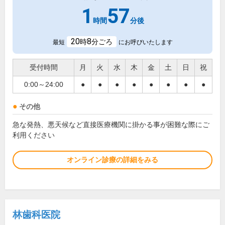
1
57
時間
分後
20
8
時
分ごろ
最短
にお呼びいたします
受付時間
月
火
水
木
金
土
日
祝
0:00～24:00
●
●
●
●
●
●
●
●
その他
急な発熱、悪天候など直接医療機関に掛かる事が困難な際にご
利用ください
オンライン診療の詳細をみる
林歯科医院