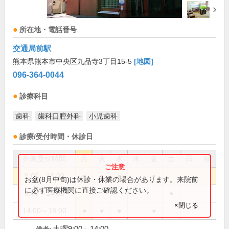
所在地・電話番号
交通局前駅
熊本県熊本市中央区九品寺3丁目15-5
[地図]
096-364-0044
診療科目
歯科
歯科口腔外科
小児歯科
診療/受付時間・休診日
外来受付時間
月
火
水
木
金
土
日
祝
9:00～13:00
●
●
●
●
お盆(8月中旬)は休診・休業の場合があります。来院前
に必ず医療機関に直接ご確認ください。
9:00～14:00
●
×閉じる
14:00～18:00
●
●
●
●