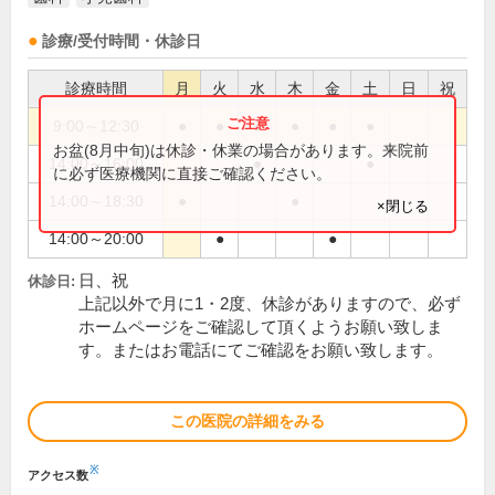
診療/受付時間・休診日
診療時間
月
火
水
木
金
土
日
祝
9:00～12:30
●
●
●
●
●
●
お盆(8月中旬)は休診・休業の場合があります。来院前
14:00～16:00
●
●
に必ず医療機関に直接ご確認ください。
14:00～18:30
●
●
×閉じる
14:00～20:00
●
●
日、祝
休診日:
上記以外で月に1・2度、休診がありますので、必ず
ホームページをご確認して頂くようお願い致しま
す。またはお電話にてご確認をお願い致します。
この医院の詳細をみる
※
アクセス数