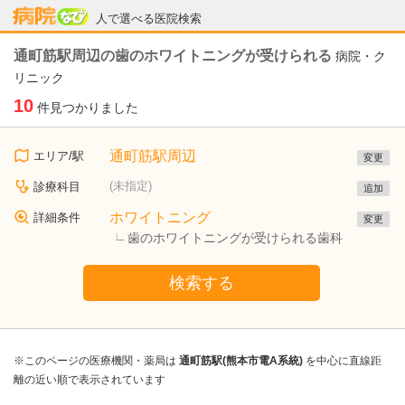
病院なび
人で選べる医院検索
通町筋駅周辺の歯のホワイトニングが受けられる
病院・ク
リニック
10
件見つかりました
通町筋駅周辺
エリア/駅
変更
(未指定)
診療科目
追加
ホワイトニング
詳細条件
変更
歯のホワイトニングが受けられる歯科
検索する
※このページの医療機関・薬局は
通町筋駅(熊本市電A系統)
を中心に直線距
離の近い順で表示されています