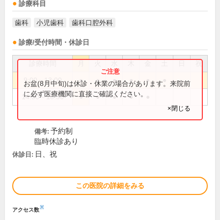
診療科目
歯科
小児歯科
歯科口腔外科
診療/受付時間・休診日
診療時間
月
火
水
木
金
土
日
祝
9:00～13:00
●
●
●
●
●
●
お盆(8月中旬)は休診・休業の場合があります。来院前
に必ず医療機関に直接ご確認ください。
14:30～18:30
●
●
●
●
●
×閉じる
予約制
備考:
臨時休診あり
日、祝
休診日:
この医院の詳細をみる
※
アクセス数