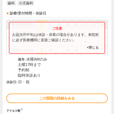
歯科
小児歯科
診療/受付時間・休診日
外来受付時間
月
火
水
木
金
土
日
祝
9:30～13:00
●
●
●
●
●
お盆(8月中旬)は休診・休業の場合があります。来院前
に必ず医療機関に直接ご確認ください。
9:30～17:00
●
×閉じる
14:30～18:30
●
●
●
●
水曜AMのみ
備考:
土曜17時まで
予約制
臨時休診あり
日・祝
休診日:
この医院の詳細をみる
※
アクセス数