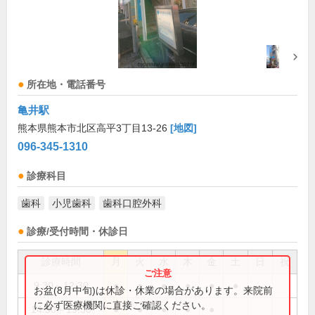
所在地・電話番号
亀井駅
熊本県熊本市北区高平3丁目13-26
[地図]
096-345-1310
診療科目
歯科
小児歯科
歯科口腔外科
診療/受付時間・休診日
診療時間
月
火
水
木
金
土
日
祝
9:30～12:30
●
●
●
●
●
●
お盆(8月中旬)は休診・休業の場合があります。来院前
に必ず医療機関に直接ご確認ください。
14:30～19:30
●
●
●
●
●