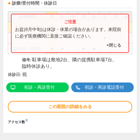
診療/受付時間・休診日
診療時間
月
火
水
木
金
土
日
祝
9:00～12:00
●
●
●
●
●
●
お盆(8月中旬)は休診・休業の場合があります。来院前
に必ず医療機関に直接ご確認ください。
9:00～16:00
●
×閉じる
14:00～19:00
●
●
●
●
駐車場は敷地2台、隣の提携駐車場7台。
備考:
臨時休診あり。
祝
休診日:
初診・再診受付
初診・再診電話受付
この医院の詳細をみる
※
アクセス数