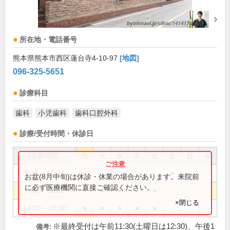
所在地・電話番号
熊本県熊本市西区蓮台寺4-10-97
[地図]
096-325-5651
診療科目
歯科
小児歯科
歯科口腔外科
診療/受付時間・休診日
診療時間
月
火
水
木
金
土
日
祝
8:45～13:30
●
お盆(8月中旬)は休診・休業の場合があります。来院前
に必ず医療機関に直接ご確認ください。
9:00～12:30
●
●
●
●
●
×閉じる
14:00～18:30
●
●
●
●
●
※最終受付は午前11:30(土曜日は12:30)、午後1
備考: