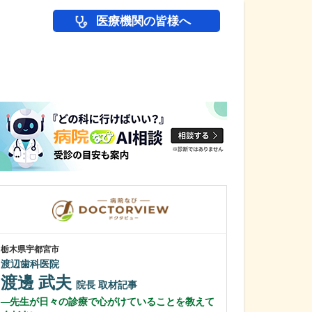
医療機関の皆様へ
医師(ドクター)の
栃木県宇都宮市
東京都中野区
渡辺歯科医院
中野富士見
渡邊 武夫
冨岡 亮太
院長
取材記事
先生が日々の診療で心がけていることを教えて
特に先生が力を