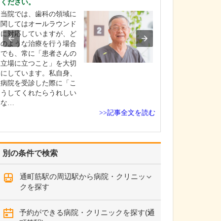
ください。
ください。
当院では、歯科の領域に
これまで耳を専
関してはオールラウンド
を積んできたこ
に対応していますが、ど
り、難聴や突発
のような治療を行う場合
中耳炎をはじめ
でも、常に「患者さんの
やめまいなどの
立場に立つこと」を大切
療には特に力を
にしています。私自身、
ます。難聴は原
病院を受診した際に「こ
て治療法が異な
うしてくれたらうれしい
まずは詳しい検
な…
こに…
>>記事全文を読む
別の条件で検索
通町筋駅の周辺駅から病院・クリニッ
クを探す
予約ができる病院・クリニックを探す(通