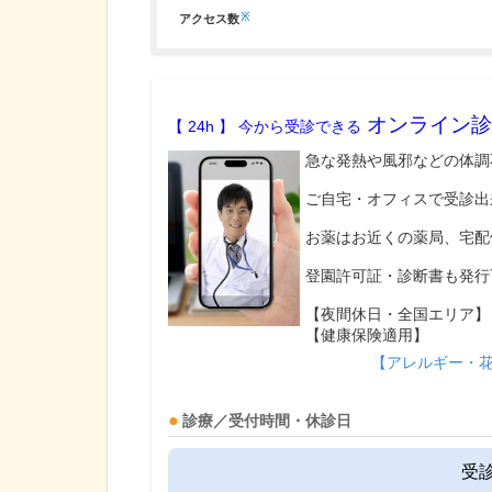
※
アクセス数
オンライン診
【 24h 】 今から受診できる
急な発熱や風邪などの体調
ご自宅・オフィスで受診出
お薬はお近くの薬局、宅配
登園許可証・診断書も発行
【夜間休日・全国エリア】
【健康保険適用】
【アレルギー・
診療／受付時間・休診日
受