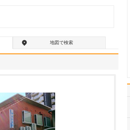
たのにはどのような理由があったのでしょうか?
心不全という病気は発症
すると治ることはなく、
患者さんは生涯付き合っ
ていかなくてはなりませ
ん。しかも、悪化と改善
を繰り返しながら病状は
地図で検索
だんだん悪くなっていき
ます。大学病院で後進の
育成に取り組みつつ、高
度…
>>記事全文を読む