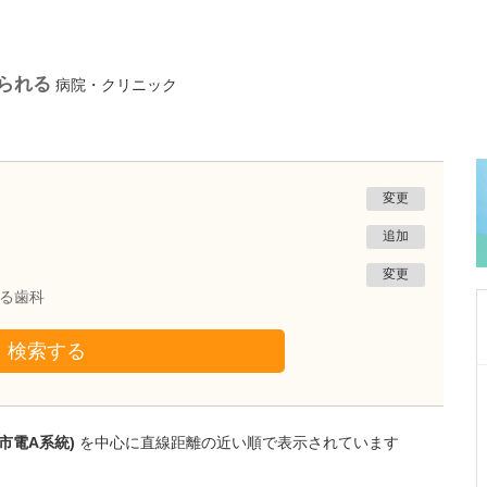
られる
病院・クリニック
変更
追加
変更
れる歯科
検索する
熊本県熊本市南区
たかしお内科ハートクリニック
高潮 征爾
市電A系統)
を中心に直線距離の近い順で表示されています
院長
取材記事
大学病院で要職を担ってきた先生が開業を決め