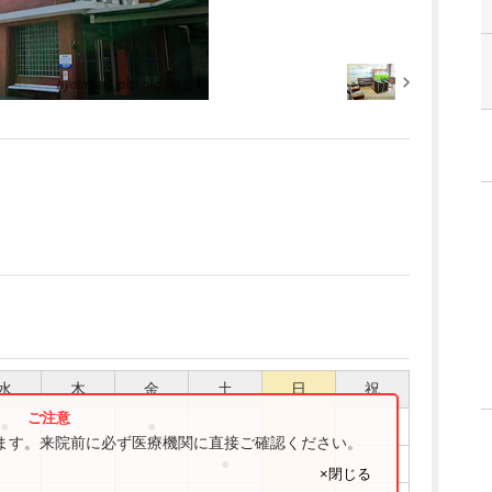
水
木
金
土
日
祝
●
●
ります。来院前に必ず医療機関に直接ご確認ください。
●
×閉じる