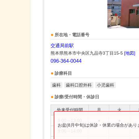
所在地・電話番号
交通局前駅
熊本県熊本市中央区九品寺3丁目15-5
[地図]
096-364-0044
診療科目
歯科
歯科口腔外科
小児歯科
診療/受付時間・休診日
外来受付時間
月
火
9:00～13:00
●
●
お盆(8月中旬)は休診・休業の場合があ
9:00～14:00