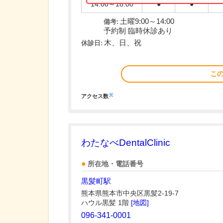
14:00～18:00
●
●
土曜9:00～14:00
備考:
予約制 臨時休診あり
木、日、祝
休診日:
こ
※
アクセス数
わたなべDentalClinic
所在地・電話番号
黒髪町駅
熊本県熊本市中央区黒髪2-19-7
ハウル黒髪 1階
[地図]
096-341-0001