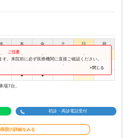
水
木
金
土
日
祝
●
●
●
●
ります。来院前に必ず医療機関に直接ご確認ください。
●
×閉じる
●
●
車場7台。
初診・再診電話受付
の医院の詳細をみる