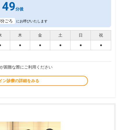
49
分後
8
分ごろ
にお呼びいたします
水
木
金
土
日
祝
●
●
●
●
●
●
が困難な際にご利用ください
イン診療の詳細をみる