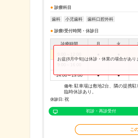
診療科目
歯科
小児歯科
歯科口腔外科
診療/受付時間・休診日
診療時間
月
火
9:00～12:00
●
●
お盆(8月中旬)は休診・休業の場合があ
9:00～16:00
14:00～19:00
●
●
駐車場は敷地2台、隣の提携駐
備考:
臨時休診あり。
祝
休診日:
初診・再診受付
こ