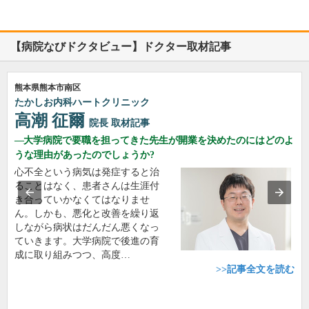
【病院なびドクタビュー】ドクター取材記事
熊本県熊本市南区
たかしお内科ハートクリニック
高潮 征爾
院長
取材記事
大学病院で要職を担ってきた先生が開業を決めたのにはどのよ
うな理由があったのでしょうか?
心不全という病気は発症すると治
ることはなく、患者さんは生涯付
き合っていかなくてはなりませ
ん。しかも、悪化と改善を繰り返
しながら病状はだんだん悪くなっ
ていきます。大学病院で後進の育
成に取り組みつつ、高度…
>>記事全文を読む