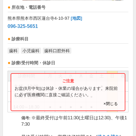
所在地・電話番号
熊本県熊本市西区蓮台寺4-10-97
[地図]
096-325-5651
診療科目
歯科
小児歯科
歯科口腔外科
診療/受付時間・休診日
診療時間
月
火
水
木
金
土
日
祝
8:45～13:30
●
お盆(8月中旬)は休診・休業の場合があります。来院前
に必ず医療機関に直接ご確認ください。
9:00～12:30
●
●
●
●
●
×閉じる
14:00～18:30
●
●
●
●
●
※最終受付は午前11:30(土曜日は12:30)、午後1
備考:
7:30