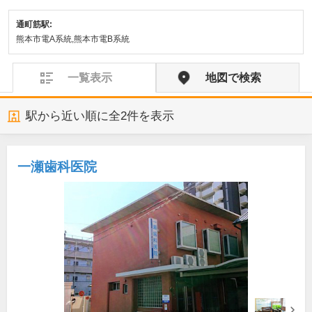
通町筋駅:
熊本市電A系統,熊本市電B系統
一覧表示
地図で検索
駅から近い順に全
2
件を表示
一瀬歯科医院