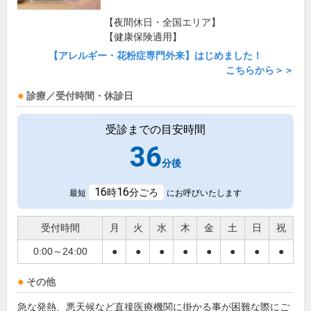
【夜間休日・全国エリア】
【健康保険適用】
【アレルギー・花粉症専門外来】はじめました！
こちらから＞＞
診療／受付時間・休診日
受診までの目安時間
36
分後
16
16
時
分ごろ
最短
にお呼びいたします
受付時間
月
火
水
木
金
土
日
祝
0:00～24:00
●
●
●
●
●
●
●
●
その他
急な発熱、悪天候など直接医療機関に掛かる事が困難な際にご