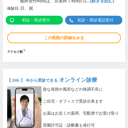
最終受付時間は、営業終了時間の1...(
続きを読む
)
日、祝
休診日:
初診・再診受付
初診・再診電話受付
この医院の詳細をみる
※
アクセス数
オンライン診療
【 24h 】 今から受診できる
急な発熱や風邪などの体調不良に
ご自宅・オフィスで受診出来ます
お薬はお近くの薬局、宅配便でお受け取り
登園許可証・診断書も発行可