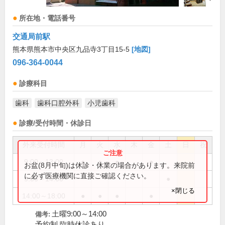
所在地・電話番号
交通局前駅
熊本県熊本市中央区九品寺3丁目15-5
[地図]
096-364-0044
診療科目
歯科
歯科口腔外科
小児歯科
診療/受付時間・休診日
外来受付時間
月
火
水
木
金
土
日
祝
9:00～13:00
●
●
●
●
お盆(8月中旬)は休診・休業の場合があります。来院前
に必ず医療機関に直接ご確認ください。
9:00～14:00
●
×閉じる
14:00～18:00
●
●
●
●
土曜9:00～14:00
備考:
予約制 臨時休診あり