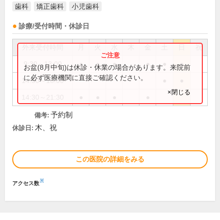
歯科
矯正歯科
小児歯科
診療/受付時間・休診日
外来受付時間
月
火
水
木
金
土
日
祝
9:30～13:00
●
●
●
●
●
●
お盆(8月中旬)は休診・休業の場合があります。来院前
に必ず医療機関に直接ご確認ください。
14:30～18:00
●
●
×閉じる
14:30～21:30
●
●
●
●
予約制
備考:
木、祝
休診日:
この医院の詳細をみる
※
アクセス数