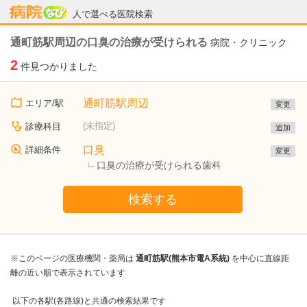
病院なび
人で選べる医院検索
通町筋駅周辺の口臭の治療が受けられる
病院・クリニック
2
件見つかりました
通町筋駅周辺
エリア/駅
変更
(未指定)
診療科目
追加
口臭
詳細条件
変更
口臭の治療が受けられる歯科
検索する
※このページの医療機関・薬局は
通町筋駅(熊本市電A系統)
を中心に直線距
離の近い順で表示されています
以下の各駅(各路線)と共通の検索結果です