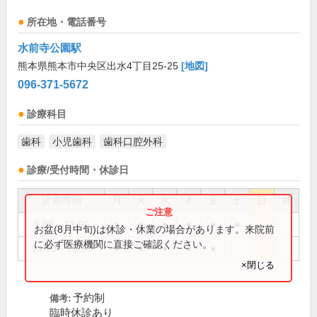
所在地・電話番号
水前寺公園駅
熊本県熊本市中央区出水4丁目25-25
[地図]
096-371-5672
診療科目
歯科
小児歯科
歯科口腔外科
診療/受付時間・休診日
診療時間
月
火
水
木
金
土
日
祝
9:00～13:00
●
●
●
●
●
●
お盆(8月中旬)は休診・休業の場合があります。来院前
に必ず医療機関に直接ご確認ください。
14:30～18:30
●
●
●
●
●
×閉じる
予約制
備考:
臨時休診あり