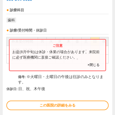
診療科目
歯科
診療/受付時間・休診日
外来受付時間
月
火
水
木
金
土
日
祝
9:00～12:00
●
●
●
●
●
●
お盆(8月中旬)は休診・休業の場合があります。来院前
に必ず医療機関に直接ご確認ください。
14:00～18:00
●
●
●
×閉じる
※火曜日・土曜日の午後は往診のみとなりま
備考:
す。
日、祝、木午後
休診日:
この医院の詳細をみる