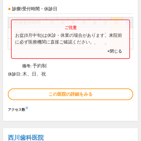
診療/受付時間・休診日
外来受付時間
月
火
水
木
金
土
日
祝
9:00～13:00
●
●
●
●
●
お盆(8月中旬)は休診・休業の場合があります。来院前
に必ず医療機関に直接ご確認ください。
14:10～19:00
●
●
●
●
●
×閉じる
予約制
備考:
木、日、祝
休診日:
この医院の詳細をみる
※
アクセス数
西川歯科医院