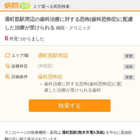
病院なび
人で選べる医院検索
通町筋駅周辺の歯科治療に対する恐怖(歯科恐怖症)に配慮
した治療が受けられる
病院・クリニック
6
件見つかりました
通町筋駅周辺
エリア/駅
変更
(未指定)
診療科目
追加
歯科恐怖症
詳細条件
変更
歯科治療に対する恐怖(歯科恐怖症)に配
慮した治療が受けられる歯科
検索する
※このページの医療機関・薬局は
通町筋駅(熊本市電A系統)
を中心に直線距
離の近い順で表示されています