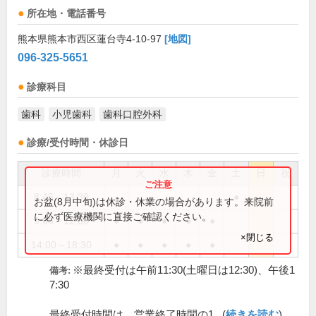
所在地・電話番号
熊本県熊本市西区蓮台寺4-10-97
[地図]
096-325-5651
診療科目
歯科
小児歯科
歯科口腔外科
診療/受付時間・休診日
診療時間
月
火
水
木
金
土
日
祝
8:45～13:30
●
お盆(8月中旬)は休診・休業の場合があります。来院前
に必ず医療機関に直接ご確認ください。
9:00～12:30
●
●
●
●
●
×閉じる
14:00～18:30
●
●
●
●
●
※最終受付は午前11:30(土曜日は12:30)、午後1
備考:
7:30
最終受付時間は、営業終了時間の1...(
続きを読む
)