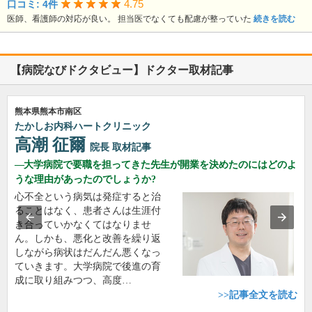
4.75
口コミ: 4件
医師、看護師の対応が良い。 担当医でなくても配慮が整っていた
続きを読む
【病院なびドクタビュー】ドクター取材記事
熊本県熊本市南区
たかしお内科ハートクリニック
高潮 征爾
院長
取材記事
大学病院で要職を担ってきた先生が開業を決めたのにはどのよ
うな理由があったのでしょうか?
心不全という病気は発症すると治
ることはなく、患者さんは生涯付
き合っていかなくてはなりませ
ん。しかも、悪化と改善を繰り返
しながら病状はだんだん悪くなっ
ていきます。大学病院で後進の育
成に取り組みつつ、高度…
>>記事全文を読む