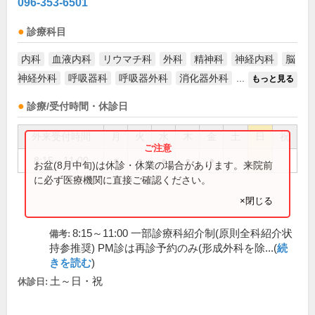
096-353-6501
診療科目
内科
血液内科
リウマチ科
外科
精神科
神経内科
脳
神経外科
呼吸器科
呼吸器外科
消化器外科
...
もっと見る
診療/受付時間・休診日
外来受付時間
月
火
水
木
金
土
日
祝
8:15～11:00
●
●
●
●
●
お盆(8月中旬)は休診・休業の場合があります。来院前
に必ず医療機関に直接ご確認ください。
×閉じる
8:15～11:00 一部診療科紹介制(原則全科紹介状
備考:
持参推奨) PM診は再診予約のみ(形成外科を除...(
続
きを読む
)
土～日・祝
休診日: