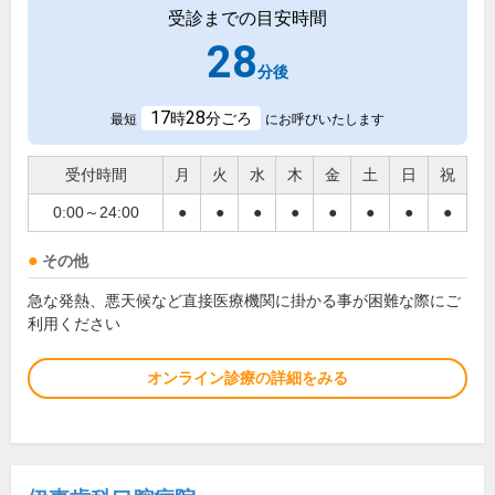
受診までの目安時間
28
分後
17
28
時
分ごろ
最短
にお呼びいたします
受付時間
月
火
水
木
金
土
日
祝
0:00～24:00
●
●
●
●
●
●
●
●
その他
急な発熱、悪天候など直接医療機関に掛かる事が困難な際にご
利用ください
オンライン診療の詳細をみる