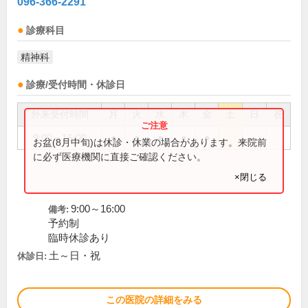
096-366-2291
診療科目
精神科
診療/受付時間・休診日
外来受付時間
月
火
水
木
金
土
日
祝
9:00～16:00
●
●
●
●
●
お盆(8月中旬)は休診・休業の場合があります。来院前
に必ず医療機関に直接ご確認ください。
×閉じる
9:00～16:00
備考:
予約制
臨時休診あり
土～日・祝
休診日:
この医院の詳細をみる