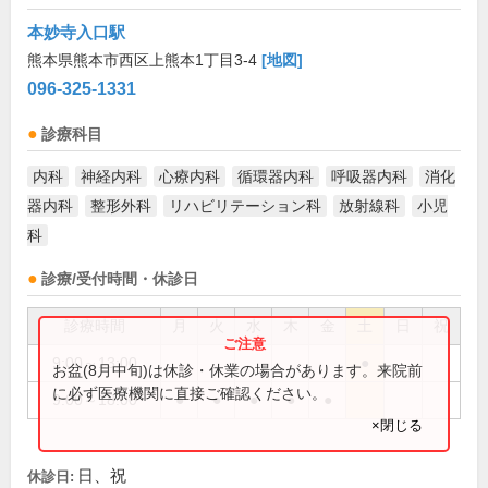
本妙寺入口駅
熊本県熊本市西区上熊本1丁目3-4
[地図]
096-325-1331
診療科目
内科
神経内科
心療内科
循環器内科
呼吸器内科
消化
器内科
整形外科
リハビリテーション科
放射線科
小児
科
診療/受付時間・休診日
診療時間
月
火
水
木
金
土
日
祝
9:00～13:00
●
お盆(8月中旬)は休診・休業の場合があります。来院前
に必ず医療機関に直接ご確認ください。
9:00～18:00
●
●
●
●
●
×閉じる
日、祝
休診日: