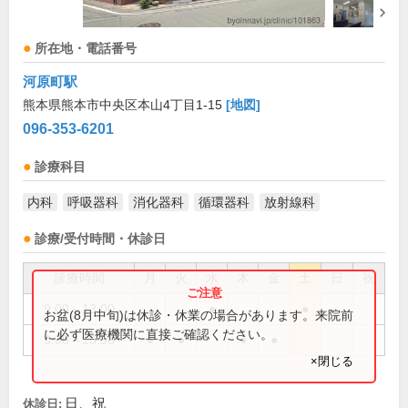
所在地・電話番号
河原町駅
熊本県熊本市中央区本山4丁目1-15
[地図]
096-353-6201
診療科目
内科
呼吸器科
消化器科
循環器科
放射線科
診療/受付時間・休診日
診療時間
月
火
水
木
金
土
日
祝
9:00～13:00
●
●
お盆(8月中旬)は休診・休業の場合があります。来院前
に必ず医療機関に直接ご確認ください。
9:00～18:30
●
●
●
●
×閉じる
日、祝
休診日: