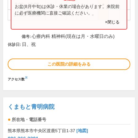
9:00～13:00
●
●
●
●
●
●
お盆(8月中旬)は休診・休業の場合があります。来院前
に必ず医療機関に直接ご確認ください。
14:00～18:00
●
●
●
●
×閉じる
心療内科 精神科(現在は月・水曜日のみ)
備考:
日、祝
休診日:
この医院の詳細をみる
※
アクセス数
くまもと青明病院
所在地・電話番号
熊本県熊本市中央区渡鹿5丁目1-37
[地図]