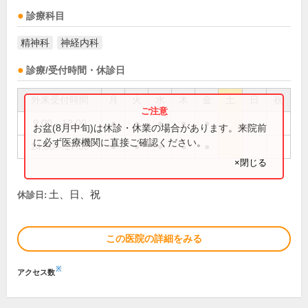
診療科目
精神科
神経内科
診療/受付時間・休診日
外来受付時間
月
火
水
木
金
土
日
祝
9:00～12:00
●
●
●
●
●
お盆(8月中旬)は休診・休業の場合があります。来院前
に必ず医療機関に直接ご確認ください。
14:00～17:00
●
●
●
●
●
×閉じる
土、日、祝
休診日:
この医院の詳細をみる
※
アクセス数