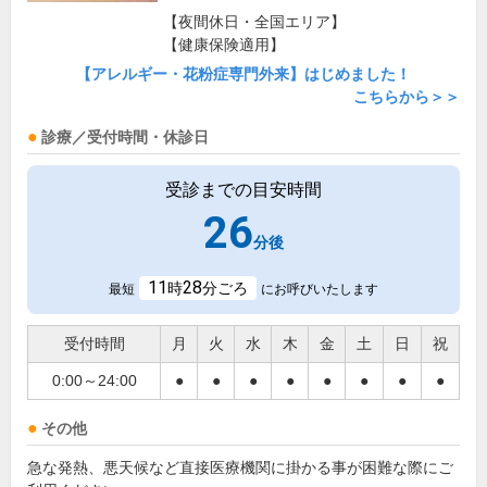
【夜間休日・全国エリア】
【健康保険適用】
【アレルギー・花粉症専門外来】はじめました！
こちらから＞＞
診療／受付時間・休診日
受診までの目安時間
26
分後
11
28
時
分ごろ
最短
にお呼びいたします
受付時間
月
火
水
木
金
土
日
祝
0:00～24:00
●
●
●
●
●
●
●
●
その他
急な発熱、悪天候など直接医療機関に掛かる事が困難な際にご