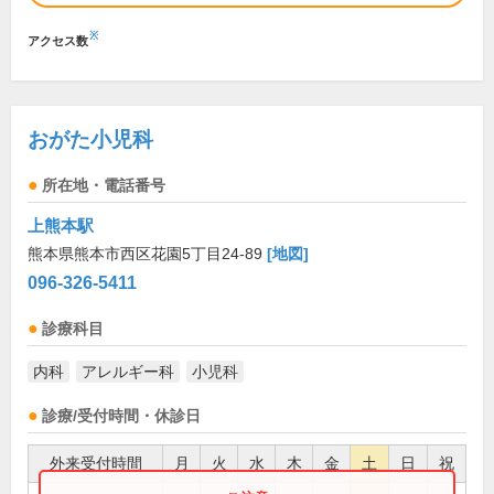
※
アクセス数
おがた小児科
所在地・電話番号
上熊本駅
熊本県熊本市西区花園5丁目24-89
[地図]
096-326-5411
診療科目
内科
アレルギー科
小児科
診療/受付時間・休診日
外来受付時間
月
火
水
木
金
土
日
祝