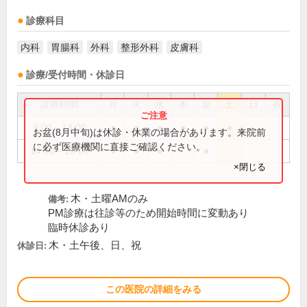
診療科目
内科
胃腸科
外科
整形外科
皮膚科
診療/受付時間・休診日
診療時間
月
火
水
木
金
土
日
祝
9:00～13:00
●
●
●
●
●
●
お盆(8月中旬)は休診・休業の場合があります。来院前
に必ず医療機関に直接ご確認ください。
14:00～18:00
●
●
●
●
×閉じる
木・土曜AMのみ
備考:
PM診療は往診等のため開始時間に変動あり
臨時休診あり
木・土午後、日、祝
休診日:
この医院の詳細をみる