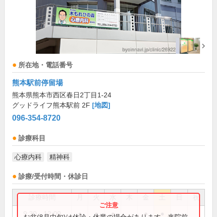
所在地・電話番号
熊本駅前停留場
熊本県熊本市西区春日2丁目1-24
グッドライフ熊本駅前 2F
[地図]
096-354-8720
診療科目
心療内科
精神科
診療/受付時間・休診日
診療時間
月
火
水
木
金
土
日
祝
9:30～12:00
●
●
●
●
●
お盆(8月中旬)は休診・休業の場合があります。来院前