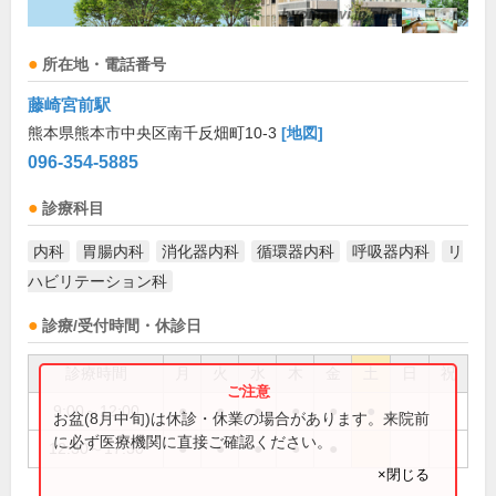
所在地・電話番号
藤崎宮前駅
熊本県熊本市中央区南千反畑町10-3
[地図]
096-354-5885
診療科目
内科
胃腸内科
消化器内科
循環器内科
呼吸器内科
リ
ハビリテーション科
診療/受付時間・休診日
診療時間
月
火
水
木
金
土
日
祝
9:00～12:00
●
●
●
●
●
●
お盆(8月中旬)は休診・休業の場合があります。来院前
に必ず医療機関に直接ご確認ください。
12:30～17:30
●
●
●
●
●
×閉じる