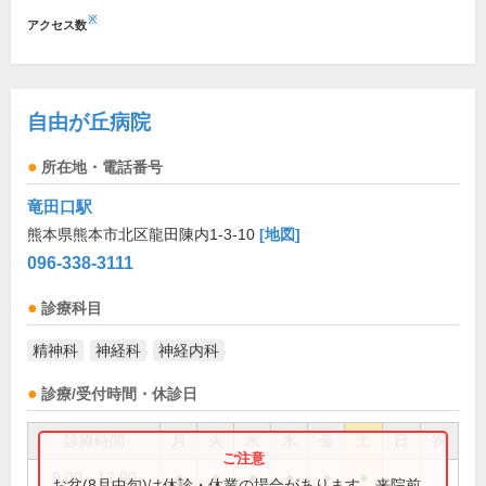
※
アクセス数
自由が丘病院
所在地・電話番号
竜田口駅
熊本県熊本市北区龍田陳内1-3-10
[地図]
096-338-3111
診療科目
精神科
神経科
神経内科
診療/受付時間・休診日
診療時間
月
火
水
木
金
土
日
祝
9:00～12:00
●
●
●
●
●
●
お盆(8月中旬)は休診・休業の場合があります。来院前