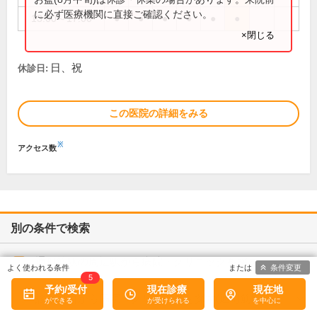
に必ず医療機関に直接ご確認ください。
13:00～17:00
●
●
●
●
●
●
×閉じる
日、祝
休診日:
この医院の詳細をみる
※
アクセス数
別の条件で検索
通町筋駅の周辺駅から病院・クリニックを探す
条件変更
5
予約/受付
現在診療
現在地
診療科目から病院・クリニックを探す(通町筋駅)