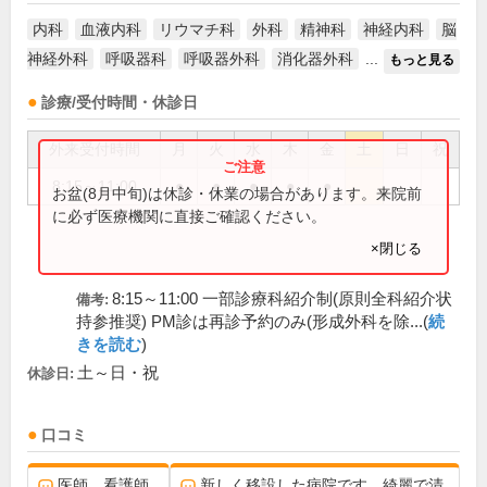
内科
血液内科
リウマチ科
外科
精神科
神経内科
脳
神経外科
呼吸器科
呼吸器外科
消化器外科
...
もっと見る
診療/受付時間・休診日
外来受付時間
月
火
水
木
金
土
日
祝
8:15～11:00
●
●
●
●
●
お盆(8月中旬)は休診・休業の場合があります。来院前
に必ず医療機関に直接ご確認ください。
×閉じる
8:15～11:00 一部診療科紹介制(原則全科紹介状
備考:
持参推奨) PM診は再診予約のみ(形成外科を除...(
続
きを読む
)
土～日・祝
休診日:
口コミ
医師、看護師
新しく移設した病院です。綺麗で清