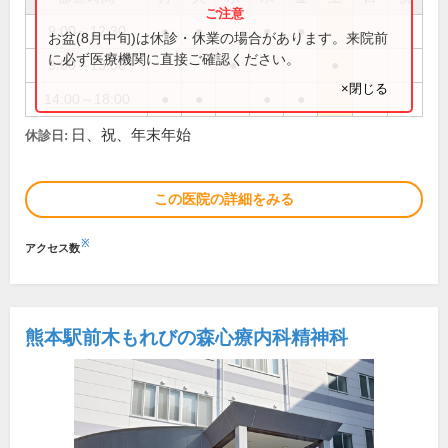
9:00～12:30
●
●
●
●
お盆(8月中旬)は休診・休業の場合があります。来院前
に必ず医療機関に直接ご確認ください。
9:00～13:00
●
●
×閉じる
14:00～18:00
●
●
●
●
日、祝、年末年始
休診日:
この医院の詳細をみる
※
アクセス数
熊本駅前木もれびの森心療内科精神科