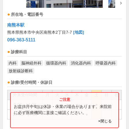
所在地・電話番号
南熊本駅
熊本県熊本市中央区南熊本2丁目7-7
[地図]
096-363-5111
診療科目
内科
脳神経外科
循環器内科
消化器内科
呼吸器内科
放射線診断科
診療/受付時間・休診日
外来受付時間
月
火
水
木
金
土
日
祝
9:00～11:30
●
●
●
●
●
●
お盆(8月中旬)は休診・休業の場合があります。来院前
に必ず医療機関に直接ご確認ください。
13:30～17:00
●
●
●
●
●
×閉じる