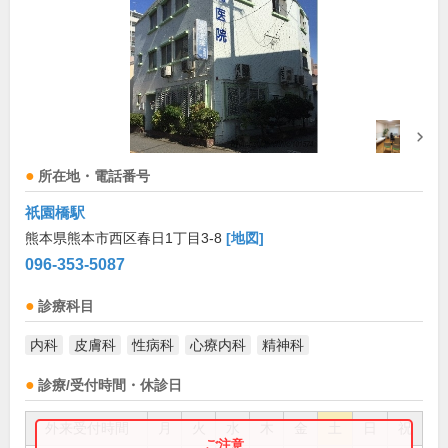
所在地・電話番号
祇園橋駅
熊本県熊本市西区春日1丁目3-8
[地図]
096-353-5087
診療科目
内科
皮膚科
性病科
心療内科
精神科
診療/受付時間・休診日
外来受付時間
月
火
水
木
金
土
日
祝