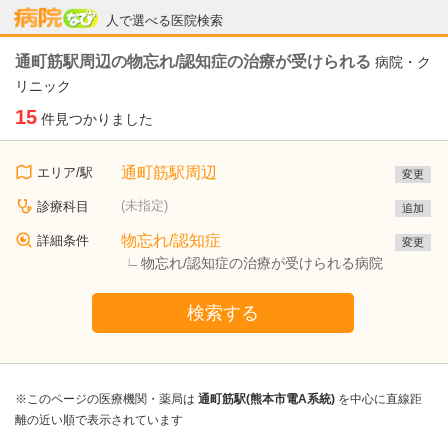
病院なび
人で選べる医院検索
通町筋駅周辺の物忘れ/認知症の治療が受けられる
病院・ク
リニック
15
件見つかりました
通町筋駅周辺
エリア/駅
変更
(未指定)
診療科目
追加
物忘れ/認知症
詳細条件
変更
物忘れ/認知症の治療が受けられる病院
検索する
※このページの医療機関・薬局は
通町筋駅(熊本市電A系統)
を中心に直線距
離の近い順で表示されています