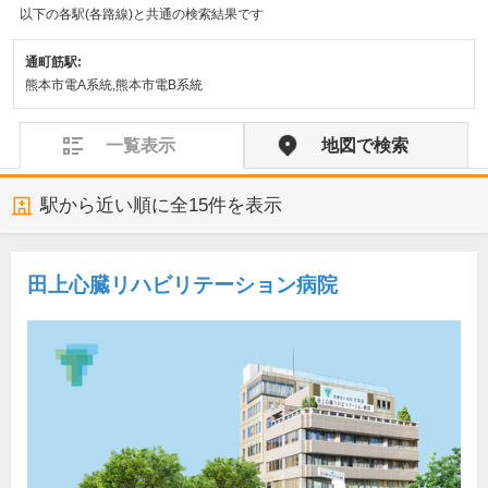
以下の各駅(各路線)と共通の検索結果です
通町筋駅:
熊本市電A系統,熊本市電B系統
一覧表示
地図で検索
駅から近い順に全
15
件を表示
田上心臓リハビリテーション病院