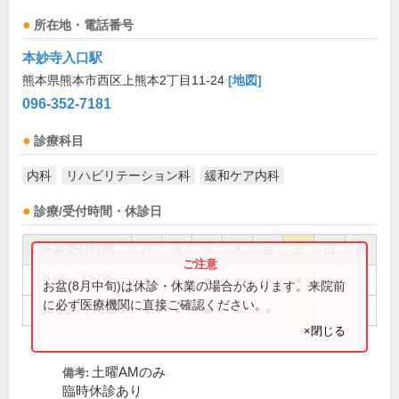
所在地・電話番号
本妙寺入口駅
熊本県熊本市西区上熊本2丁目11-24
[地図]
096-352-7181
診療科目
内科
リハビリテーション科
緩和ケア内科
診療/受付時間・休診日
外来受付時間
月
火
水
木
金
土
日
祝
9:00～12:00
●
●
●
●
●
●
お盆(8月中旬)は休診・休業の場合があります。来院前
に必ず医療機関に直接ご確認ください。
14:00～17:00
●
●
●
●
●
×閉じる
土曜AMのみ
備考:
臨時休診あり