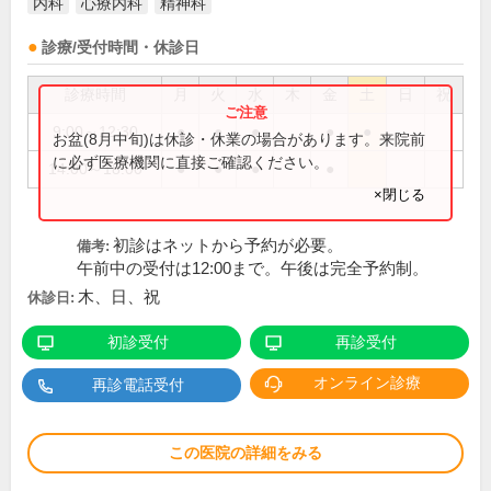
内科
心療内科
精神科
診療/受付時間・休診日
診療時間
月
火
水
木
金
土
日
祝
9:00～12:30
●
●
●
●
●
お盆(8月中旬)は休診・休業の場合があります。来院前
に必ず医療機関に直接ご確認ください。
14:00～18:00
●
●
●
●
×閉じる
初診はネットから予約が必要。
備考:
午前中の受付は12:00まで。午後は完全予約制。
木、日、祝
休診日:
初診受付
再診受付
オンライン診療
再診電話受付
この医院の詳細をみる