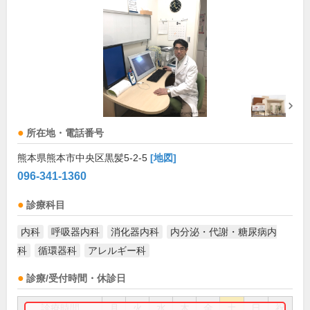
所在地・電話番号
熊本県熊本市中央区黒髪5-2-5
[地図]
096-341-1360
診療科目
内科
呼吸器内科
消化器内科
内分泌・代謝・糖尿病内
科
循環器科
アレルギー科
診療/受付時間・休診日
診療時間
月
火
水
木
金
土
日
祝