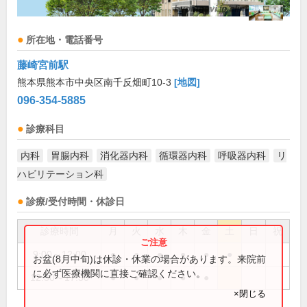
所在地・電話番号
藤崎宮前駅
熊本県熊本市中央区南千反畑町10-3
[地図]
096-354-5885
診療科目
内科
胃腸内科
消化器内科
循環器内科
呼吸器内科
リ
ハビリテーション科
診療/受付時間・休診日
診療時間
月
火
水
木
金
土
日
祝
9:00～12:00
●
●
●
●
●
●
お盆(8月中旬)は休診・休業の場合があります。来院前
に必ず医療機関に直接ご確認ください。
12:30～17:30
●
●
●
●
●
×閉じる