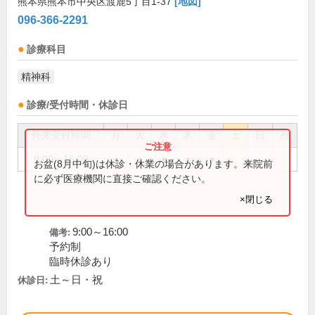
熊本県熊本市中央区渡鹿5丁目1-37
[地図]
096-366-2291
診療科目
精神科
診療/受付時間・休診日
外来受付時間
月
火
水
木
金
土
日
祝
9:00～16:00
●
●
●
●
●
お盆(8月中旬)は休診・休業の場合があります。来院前
に必ず医療機関に直接ご確認ください。
×閉じる
9:00～16:00
備考:
予約制
臨時休診あり
土～日・祝
休診日: