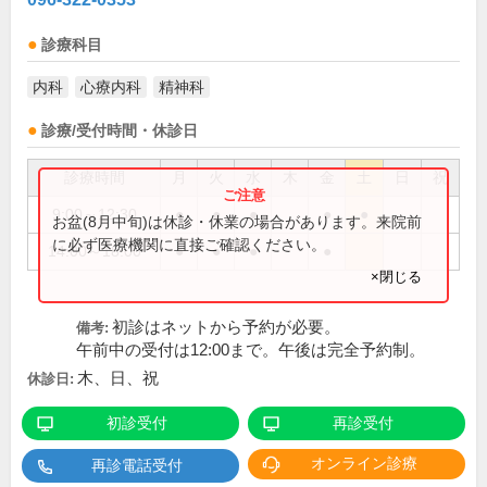
診療科目
内科
心療内科
精神科
診療/受付時間・休診日
診療時間
月
火
水
木
金
土
日
祝
9:00～12:30
●
●
●
●
●
お盆(8月中旬)は休診・休業の場合があります。来院前
に必ず医療機関に直接ご確認ください。
14:00～18:00
●
●
●
●
×閉じる
初診はネットから予約が必要。
備考:
午前中の受付は12:00まで。午後は完全予約制。
木、日、祝
休診日:
初診受付
再診受付
オンライン診療
再診電話受付