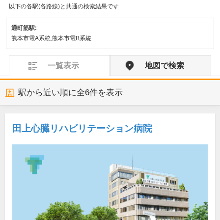
以下の各駅(各路線)と共通の検索結果です
通町筋駅:
熊本市電A系統,熊本市電B系統
一覧表示
地図で検索
駅から近い順に全
6
件を表示
田上心臓リハビリテーション病院