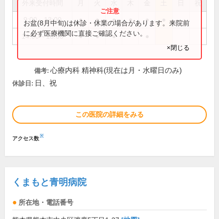
外来受付時間
月
火
水
木
金
土
日
祝
9:00～13:00
●
●
●
●
●
●
お盆(8月中旬)は休診・休業の場合があります。来院前
に必ず医療機関に直接ご確認ください。
14:00～18:00
●
●
●
●
×閉じる
心療内科 精神科(現在は月・水曜日のみ)
備考:
日、祝
休診日:
この医院の詳細をみる
※
アクセス数
くまもと青明病院
所在地・電話番号