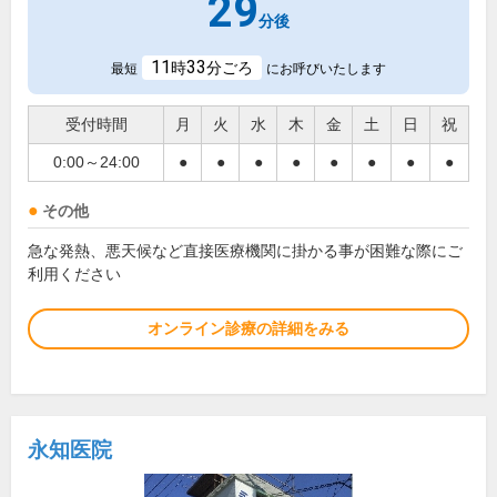
29
分後
11
33
時
分ごろ
最短
にお呼びいたします
受付時間
月
火
水
木
金
土
日
祝
0:00～24:00
●
●
●
●
●
●
●
●
その他
急な発熱、悪天候など直接医療機関に掛かる事が困難な際にご
利用ください
オンライン診療の詳細をみる
永知医院