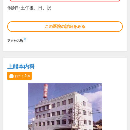
土午後、日、祝
休診日:
この医院の詳細をみる
※
アクセス数
上熊本内科
2
口コミ
件