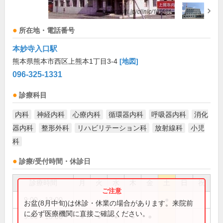
所在地・電話番号
本妙寺入口駅
熊本県熊本市西区上熊本1丁目3-4
[地図]
096-325-1331
診療科目
内科
神経内科
心療内科
循環器内科
呼吸器内科
消化
器内科
整形外科
リハビリテーション科
放射線科
小児
科
診療/受付時間・休診日
診療時間
月
火
水
木
金
土
日
祝
9:00～13:00
●
お盆(8月中旬)は休診・休業の場合があります。来院前
に必ず医療機関に直接ご確認ください。
9:00～18:00
●
●
●
●
●