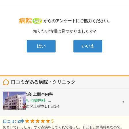
病院なび
からのアンケートにご協力ください。
知りたい情報は見つかりましたか?
はい
いいえ
口コミがある病院・クリニック
医療法人陽光会
上熊本内科
内科, 神経内科, 心療内科, ...
熊本県熊本市西区上熊本1丁目3-4
5
口コミ: 2件
めまいで行ったら、すぐ点滴をしてくれて治った。もともと頭痛持ちなので、