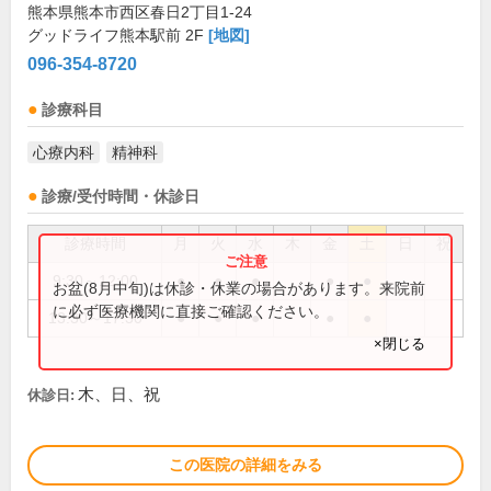
熊本県熊本市西区春日2丁目1-24
グッドライフ熊本駅前 2F
[地図]
096-354-8720
診療科目
心療内科
精神科
診療/受付時間・休診日
診療時間
月
火
水
木
金
土
日
祝
9:30～12:00
●
●
●
●
●
お盆(8月中旬)は休診・休業の場合があります。来院前
に必ず医療機関に直接ご確認ください。
13:30～17:30
●
●
●
●
●
×閉じる
木、日、祝
休診日:
この医院の詳細をみる