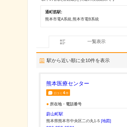
通町筋駅:
熊本市電A系統,熊本市電B系統
一覧表示
駅から近い順に全
10
件を表示
熊本医療センター
4
口コミ
件
所在地・電話番号
蔚山町駅
熊本県熊本市中央区二の丸1-5
[地図]