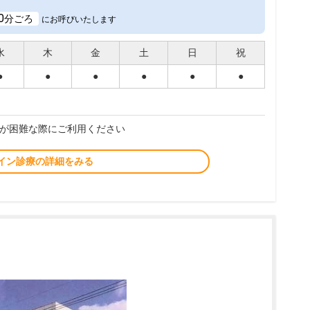
0
分ごろ
にお呼びいたします
水
木
金
土
日
祝
●
●
●
●
●
●
が困難な際にご利用ください
イン診療の詳細をみる