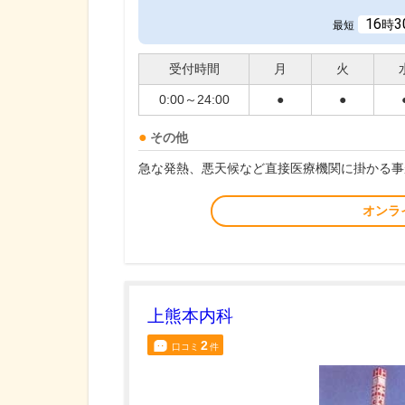
16
3
時
最短
受付時間
月
火
0:00～24:00
●
●
その他
急な発熱、悪天候など直接医療機関に掛かる事
オンラ
上熊本内科
2
口コミ
件