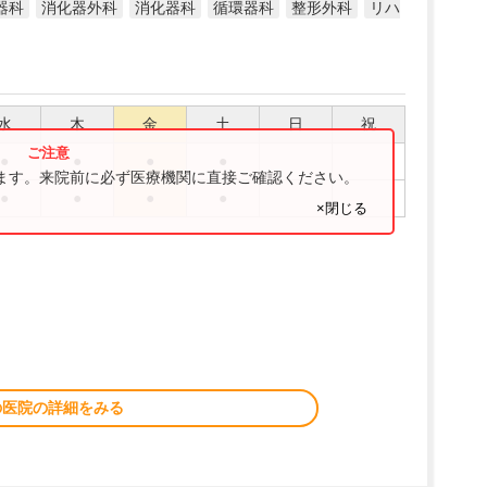
器科
消化器外科
消化器科
循環器科
整形外科
リハ
水
木
金
土
日
祝
●
●
●
●
ります。来院前に必ず医療機関に直接ご確認ください。
●
●
●
●
×閉じる
の医院の詳細をみる