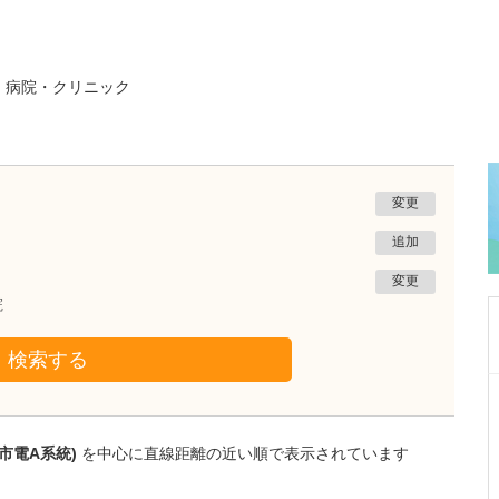
る
病院・クリニック
変更
追加
変更
院
検索する
熊本県熊本市南区
たかしお内科ハートクリニック
高潮 征爾
市電A系統)
を中心に直線距離の近い順で表示されています
院長
取材記事
大学病院で要職を担ってきた先生が開業を決め