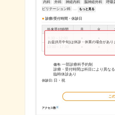
内科
外科
神経内科
脳神経外科
呼吸
ビリテーション科
...
もっと見る
診療/受付時間・休診日
外来受付時間
月
火
8:30～12:00
●
●
お盆(8月中旬)は休診・休業の場合があ
13:00～17:30
●
●
一部診療科予約制
備考:
診療・受付時間は科目により異なる
臨時休診あり
日・祝
休診日:
こ
※
アクセス数