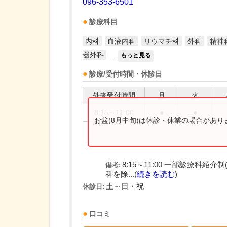
096-353-6501
診療科目
内科
血液内科
リウマチ科
外科
精神
器外科
...
もっと見る
診療/受付時間・休診日
外来受付時間
月
火
8:15～11:00
●
●
お盆(8月中旬)は休診・休業の場合があ
8:15～11:00 一部診療科
備考:
科を除...(
続きを読む
)
土～日・祝
休診日:
口コミ