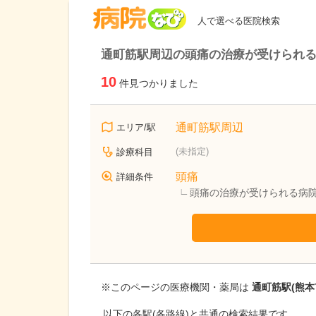
病院なび
人で選べる医院検索
通町筋駅周辺の頭痛の治療が受けられ
10
件見つかりました
通町筋駅周辺
エリア/駅
(未指定)
診療科目
頭痛
詳細条件
頭痛の治療が受けられる病
※このページの医療機関・薬局は
通町筋駅(熊本
以下の各駅(各路線)と共通の検索結果です