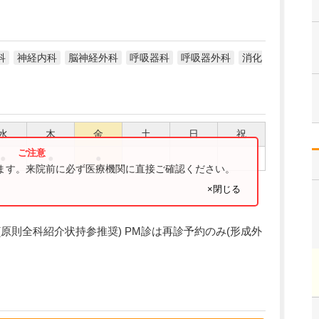
科
神経内科
脳神経外科
呼吸器科
呼吸器外科
消化
水
木
金
土
日
祝
●
●
●
ります。来院前に必ず医療機関に直接ご確認ください。
×閉じる
紹介制(原則全科紹介状持参推奨) PM診は再診予約のみ(形成外