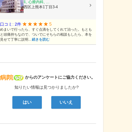
内科, 神経内科, 心療内科, ...
熊本県熊本市西区上熊本1丁目3-4
5
口コミ: 2件
めまいで行ったら、すぐ点滴をしてくれて治った。もとも
と頭痛持ちなので、ついでにそちらの相談もしたら、本を
見せて丁寧に説明...
続きを読む
病院なび
からのアンケートにご協力ください。
知りたい情報は見つかりましたか?
はい
いいえ