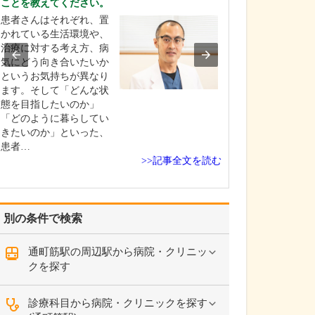
ことを教えてください。
さい。
患者さんはそれぞれ、置
この地域は下町
かれている生活環境や、
人情味にあふれ
治療に対する考え方、病
いと感じていま
気にどう向き合いたいか
身も、患者さん
というお気持ちが異なり
ひとりに寄り添
ます。そして「どんな状
実践したいとい
態を目指したいのか」
開業しましたの
「どのように暮らしてい
人とのつながり
きたいのか」といった、
しながら、温か
患者…
診…
>>記事全文を読む
別の条件で検索
通町筋駅の周辺駅から病院・クリニッ
クを探す
診療科目から病院・クリニックを探す