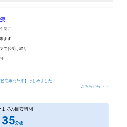
療
不良に
来ます
便でお受け取り
可
花粉症専門外来】はじめました！
こちらから＞＞
診までの目安時間
35
分後