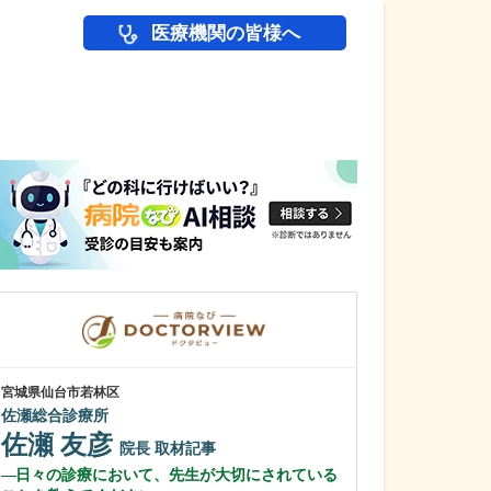
医療機関の皆様へ
医師(ドクター)の
宮城県仙台市若林区
東京都江東区
佐瀬総合診療所
亀戸水神森クリ
佐瀬 友彦
金光 裕幸
院長
取材記事
日々の診療において、先生が大切にされている
日々の診療で大