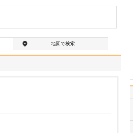
たのにはどのような理由があったのでしょうか?
心不全という病気は発症
すると治ることはなく、
患者さんは生涯付き合っ
ていかなくてはなりませ
ん。しかも、悪化と改善
を繰り返しながら病状は
地図で検索
だんだん悪くなっていき
ます。大学病院で後進の
育成に取り組みつつ、高
度…
>>記事全文を読む