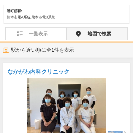
通町筋駅:
熊本市電A系統,熊本市電B系統
一覧表示
地図で検索
駅から近い順に全
1
件を表示
なかがわ内科クリニック