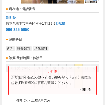
所在地・電話番号
新町駅
熊本県熊本市中央区横手1丁目8-5
[地図]
096-325-5050
診療科目
内科
呼吸器科
消化器科
診療/受付時間・休診日
外来受付時間
月
火
水
木
金
土
日
祝
9:00～12:00
●
●
●
●
●
●
お盆(8月中旬)は休診・休業の場合があります。来院前
に必ず医療機関に直接ご確認ください。
14:00～17:00
●
●
●
●
×閉じる
水・土曜AMのみ
備考: