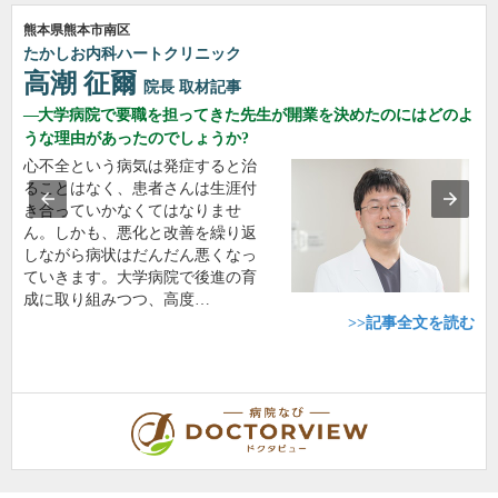
熊本県熊本市南区
たかしお内科ハートクリニック
高潮 征爾
院長
取材記事
大学病院で要職を担ってきた先生が開業を決めたのにはどのよ
うな理由があったのでしょうか?
心不全という病気は発症すると治
ることはなく、患者さんは生涯付
き合っていかなくてはなりませ
ん。しかも、悪化と改善を繰り返
しながら病状はだんだん悪くなっ
ていきます。大学病院で後進の育
成に取り組みつつ、高度…
>>記事全文を読む