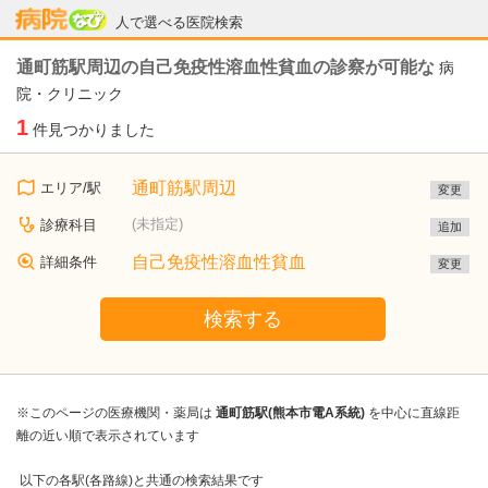
病院なび
人で選べる医院検索
通町筋駅周辺の自己免疫性溶血性貧血の診察が可能な
病
院・クリニック
1
件見つかりました
通町筋駅周辺
エリア/駅
変更
(未指定)
診療科目
追加
自己免疫性溶血性貧血
詳細条件
変更
検索する
※このページの医療機関・薬局は
通町筋駅(熊本市電A系統)
を中心に直線距
離の近い順で表示されています
以下の各駅(各路線)と共通の検索結果です