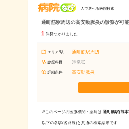
病院なび
人で選べる医院検索
通町筋駅周辺の高安動脈炎の診察が可
1
件見つかりました
通町筋駅周辺
エリア/駅
(未指定)
診療科目
高安動脈炎
詳細条件
※このページの医療機関・薬局は
通町筋駅(熊本
以下の各駅(各路線)と共通の検索結果です