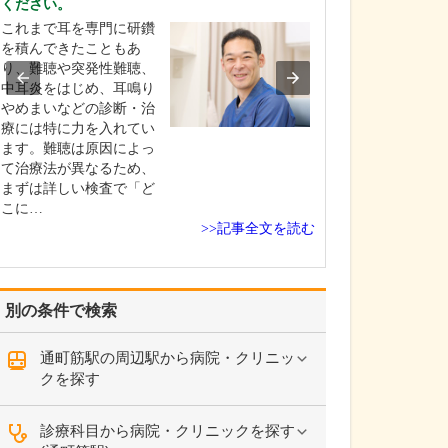
ください。
すか?
これまで耳を専門に研鑽
杏林大学付属病
を積んできたこともあ
に勤務していた
り、難聴や突発性難聴、
師会の理事でも
中耳炎をはじめ、耳鳴り
の友人に、「府
やめまいなどの診断・治
は訪問診療を行
療には特に力を入れてい
医師が非常に少
ます。難聴は原因によっ
域の皆さんが困
て治療法が異なるため、
のでやってくれ
まずは詳しい検査で「ど
と勧められたこ
こに…
の…
>>記事全文を読む
別の条件で検索
通町筋駅の周辺駅から病院・クリニッ
クを探す
診療科目から病院・クリニックを探す