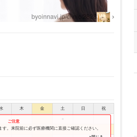
水
木
金
土
日
祝
●
ります。来院前に必ず医療機関に直接ご確認ください。
●
●
×閉じる