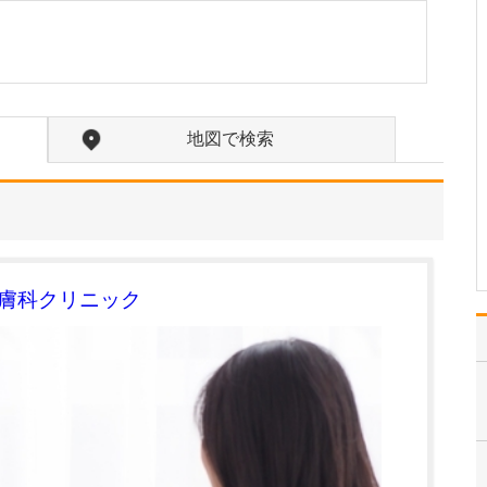
たのにはどのような理由があったのでしょうか?
心不全という病気は発症
すると治ることはなく、
患者さんは生涯付き合っ
ていかなくてはなりませ
ん。しかも、悪化と改善
地図で検索
を繰り返しながら病状は
だんだん悪くなっていき
ます。大学病院で後進の
育成に取り組みつつ、高
度…
>>記事全文を読む
皮膚科クリニック