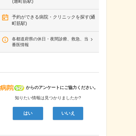
(通町筋駅)
予約ができる病院・クリニックを探す(通
町筋駅)
各都道府県の休日・夜間診療、救急、当
番医情報
病院なび
からのアンケートにご協力ください。
知りたい情報は見つかりましたか?
はい
いいえ