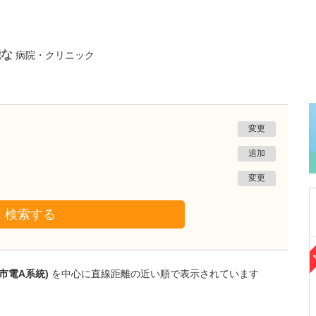
能な
病院・クリニック
変更
追加
変更
検索する
熊本県熊本市南区
たかしお内科ハートクリニック
市電A系統)
を中心に直線距離の近い順で表示されています
高潮 征爾
院長
取材記事
大学病院で要職を担ってきた先生が開業を決め