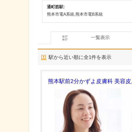
通町筋駅:
熊本市電A系統,熊本市電B系統
一覧表示
駅から近い順に全
1
件を表示
熊本駅前2分かずよ皮膚科 美容