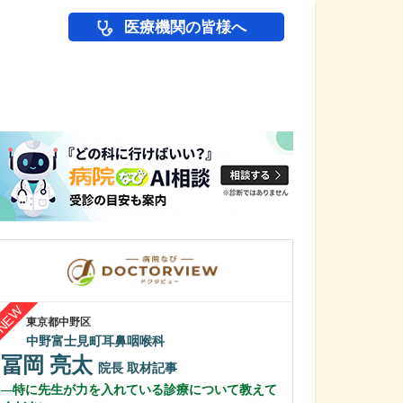
医療機関の皆様へ
医師(ドクター)の
東京都中野区
東京都府中市
中野富士見町耳鼻咽喉科
まさやホームケ
冨岡 亮太
金剛寺 正
院長
取材記事
特に先生が力を入れている診療について教えて
訪問診療のクリ