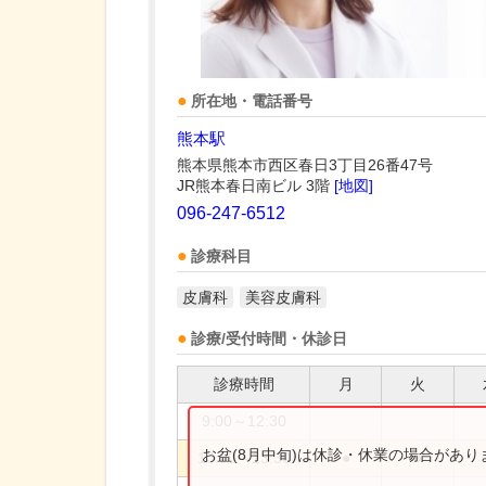
所在地・電話番号
熊本駅
熊本県熊本市西区春日3丁目26番47号
JR熊本春日南ビル 3階
[地図]
096-247-6512
診療科目
皮膚科
美容皮膚科
診療/受付時間・休診日
診療時間
月
火
9:00～12:30
お盆(8月中旬)は休診・休業の場合があ
10:00～13:30
●
●