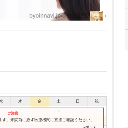
水
木
金
土
日
祝
●
ります。来院前に必ず医療機関に直接ご確認ください。
●
●
×閉じる