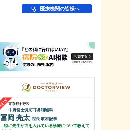
医療機関の皆様へ
医師(ドクター)の
東京都中野区
山形県新庄市
中野富士見町耳鼻咽喉科
小内医院
冨岡 亮太
小内 裕
院長
取材記事
院
特に先生が力を入れている診療について教えて
医師を志したき