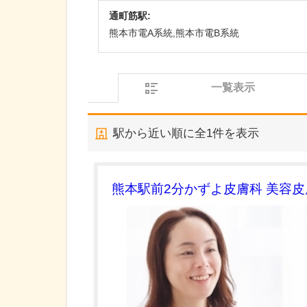
通町筋駅:
熊本市電A系統,熊本市電B系統
一覧表示
駅から近い順に全
1
件を表示
熊本駅前2分かずよ皮膚科 美容