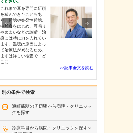
ください。
祖父と父が、代
これまで耳を専門に研鑽
所で開業医とし
を積んできたこともあ
民の健康を支え
り、難聴や突発性難聴、
たので、三代目
中耳炎をはじめ、耳鳴り
が医院を引き継
やめまいなどの診断・治
地域医療が廃れ
療には特に力を入れてい
自体も廃れてい
ます。難聴は原因によっ
と、危機感を感
て治療法が異なるため、
した。生まれ育
まずは詳しい検査で「ど
が…
こに…
>>記事全文を読む
別の条件で検索
通町筋駅の周辺駅から病院・クリニッ
クを探す
診療科目から病院・クリニックを探す