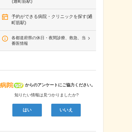
(通町筋駅)
予約ができる病院・クリニックを探す(通
町筋駅)
各都道府県の休日・夜間診療、救急、当
番医情報
病院なび
からのアンケートにご協力ください。
知りたい情報は見つかりましたか?
はい
いいえ