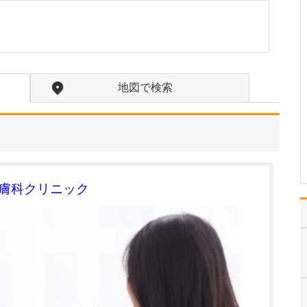
たのにはどのような理由があったのでしょうか?
心不全という病気は発症
すると治ることはなく、
患者さんは生涯付き合っ
ていかなくてはなりませ
ん。しかも、悪化と改善
地図で検索
を繰り返しながら病状は
だんだん悪くなっていき
ます。大学病院で後進の
育成に取り組みつつ、高
度…
>>記事全文を読む
皮膚科クリニック