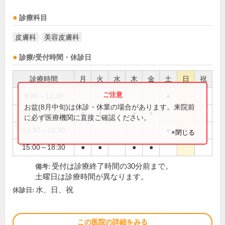
診療科目
皮膚科
美容皮膚科
診療/受付時間・休診日
診療時間
月
火
水
木
金
土
日
祝
9:00～12:30
●
お盆(8月中旬)は休診・休業の場合があります。来院前
10:00～13:30
●
●
●
●
に必ず医療機関に直接ご確認ください。
13:30～16:30
●
×閉じる
15:00～18:30
●
●
●
●
受付は診療終了時間の30分前まで。
備考:
土曜日は診療時間が異なります。
水、日、祝
休診日:
この医院の詳細をみる