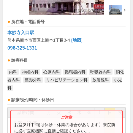
所在地・電話番号
本妙寺入口駅
熊本県熊本市西区上熊本1丁目3-4
[地図]
096-325-1331
診療科目
内科
神経内科
心療内科
循環器内科
呼吸器内科
消化
器内科
整形外科
リハビリテーション科
放射線科
小児
科
診療/受付時間・休診日
診療時間
月
火
水
木
金
土
日
祝
9:00～13:00
●
お盆(8月中旬)は休診・休業の場合があります。来院前
に必ず医療機関に直接ご確認ください。
9:00～18:00
●
●
●
●
●