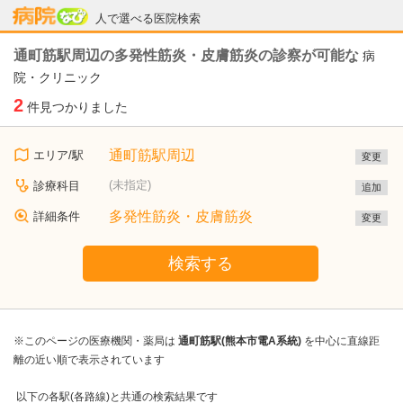
病院なび
人で選べる医院検索
通町筋駅周辺の多発性筋炎・皮膚筋炎の診察が可能な
病
院・クリニック
2
件見つかりました
通町筋駅周辺
エリア/駅
変更
(未指定)
診療科目
追加
多発性筋炎・皮膚筋炎
詳細条件
変更
検索する
※このページの医療機関・薬局は
通町筋駅(熊本市電A系統)
を中心に直線距
離の近い順で表示されています
以下の各駅(各路線)と共通の検索結果です