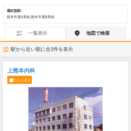
通町筋駅:
熊本市電A系統,熊本市電B系統
一覧表示
地図で検索
駅から近い順に全
2
件を表示
上熊本内科
2
口コミ
件