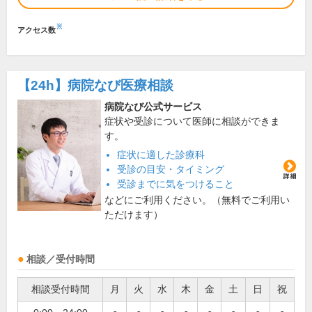
※
アクセス数
【24h】
病院なび医療相談
病院なび公式サービス
症状や受診について医師に相談ができま
す。
症状に適した診療科
受診の目安・タイミング
受診までに気をつけること
などにご利用ください。（無料でご利用い
ただけます）
相談／受付時間
相談受付時間
月
火
水
木
金
土
日
祝