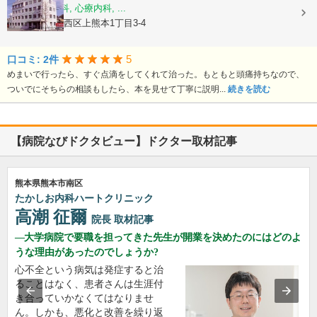
内科, 神経内科, 心療内科, ...
熊本県熊本市西区上熊本1丁目3-4
5
口コミ: 2件
めまいで行ったら、すぐ点滴をしてくれて治った。もともと頭痛持ちなので、
ついでにそちらの相談もしたら、本を見せて丁寧に説明...
続きを読む
【病院なびドクタビュー】ドクター取材記事
熊本県熊本市南区
たかしお内科ハートクリニック
高潮 征爾
院長
取材記事
大学病院で要職を担ってきた先生が開業を決めたのにはどのよ
うな理由があったのでしょうか?
心不全という病気は発症すると治
ることはなく、患者さんは生涯付
き合っていかなくてはなりませ
ん。しかも、悪化と改善を繰り返