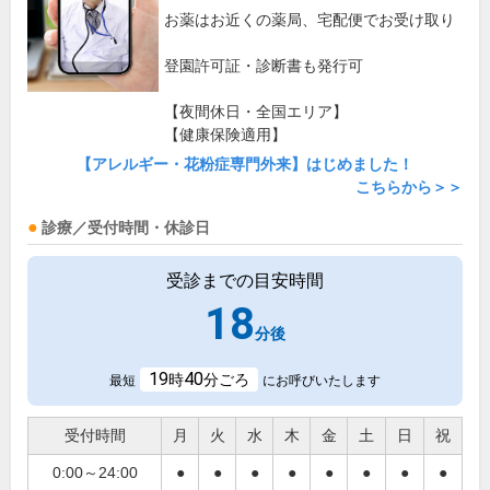
お薬はお近くの薬局、宅配便でお受け取り
登園許可証・診断書も発行可
【夜間休日・全国エリア】
【健康保険適用】
【アレルギー・花粉症専門外来】はじめました！
こちらから＞＞
診療／受付時間・休診日
受診までの目安時間
18
分後
19
40
時
分ごろ
最短
にお呼びいたします
受付時間
月
火
水
木
金
土
日
祝
0:00～24:00
●
●
●
●
●
●
●
●