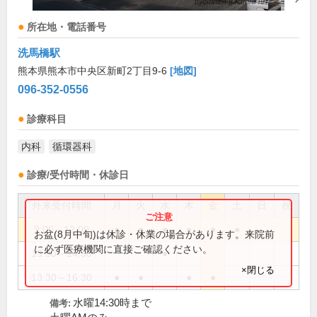
所在地・電話番号
洗馬橋駅
熊本県熊本市中央区新町2丁目9-6
[地図]
096-352-0556
診療科目
内科
循環器科
診療/受付時間・休診日
外来受付時間
月
火
水
木
金
土
日
祝
9:00～12:00
●
●
●
●
●
●
お盆(8月中旬)は休診・休業の場合があります。来院前
に必ず医療機関に直接ご確認ください。
13:30～14:30
●
×閉じる
13:30～16:30
●
●
●
●
水曜14:30時まで
備考: