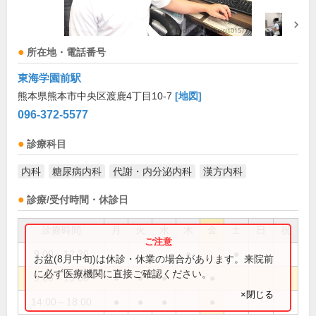
所在地・電話番号
東海学園前駅
熊本県熊本市中央区渡鹿4丁目10-7
[地図]
096-372-5577
診療科目
内科
糖尿病内科
代謝・内分泌内科
漢方内科
診療/受付時間・休診日
診療時間
月
火
水
木
金
土
日
祝
9:00～12:30
●
●
お盆(8月中旬)は休診・休業の場合があります。来院前
に必ず医療機関に直接ご確認ください。
9:00～13:00
●
●
●
●
×閉じる
14:00～18:00
●
●
●
●