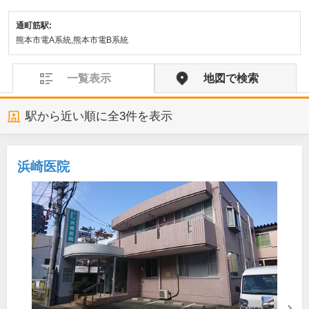
通町筋駅:
熊本市電A系統,熊本市電B系統
一覧表示
地図で検索
駅から近い順に全
3
件を表示
浜崎医院