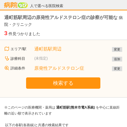
病院なび
人で選べる医院検索
通町筋駅周辺の原発性アルドステロン症の診察が可能な
病
院・クリニック
3
件見つかりました
通町筋駅周辺
エリア/駅
変更
(未指定)
診療科目
追加
原発性アルドステロン症
詳細条件
変更
検索する
※このページの医療機関・薬局は
通町筋駅(熊本市電A系統)
を中心に直線距
離の近い順で表示されています
以下の各駅(各路線)と共通の検索結果です