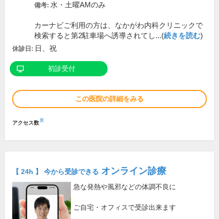
水・土曜AMのみ
備考:
カーナビご利用の方は、なかがわ内科クリニックで
検索すると第2駐車場へ誘導されてし...(
続きを読む
)
日、祝
休診日:
初診受付
この医院の詳細をみる
※
アクセス数
オンライン診療
【 24h 】 今から受診できる
急な発熱や風邪などの体調不良に
ご自宅・オフィスで受診出来ます