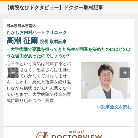
【病院なびドクタビュー】ドクター取材記事
熊本県熊本市南区
たかしお内科ハートクリニック
高潮 征爾
院長
取材記事
大学病院で要職を担ってきた先生が開業を決めたのにはどのよ
うな理由があったのでしょうか?
心不全という病気は発症すると治
ることはなく、患者さんは生涯付
き合っていかなくてはなりませ
ん。しかも、悪化と改善を繰り返
しながら病状はだんだん悪くなっ
ていきます。大学病院で後進の育
成に取り組みつつ、高度…
>>記事全文を読む