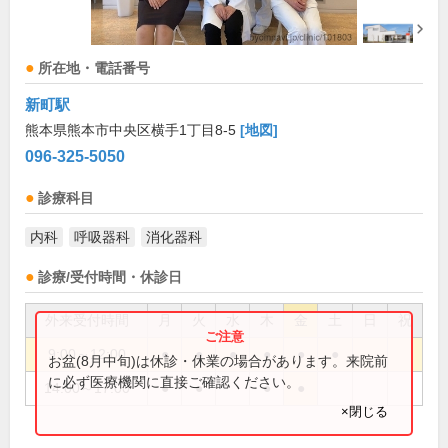
所在地・電話番号
新町駅
熊本県熊本市中央区横手1丁目8-5
[地図]
096-325-5050
診療科目
内科
呼吸器科
消化器科
診療/受付時間・休診日
外来受付時間
月
火
水
木
金
土
日
祝
9:00～12:00
●
●
●
●
●
●
お盆(8月中旬)は休診・休業の場合があります。来院前
に必ず医療機関に直接ご確認ください。
14:00～17:00
●
●
●
●
×閉じる