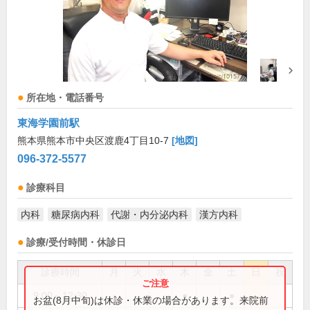
所在地・電話番号
東海学園前駅
熊本県熊本市中央区渡鹿4丁目10-7
[地図]
096-372-5577
診療科目
内科
糖尿病内科
代謝・内分泌内科
漢方内科
診療/受付時間・休診日
診療時間
月
火
水
木
金
土
日
祝
9:00～12:30
●
●
お盆(8月中旬)は休診・休業の場合があります。来院前