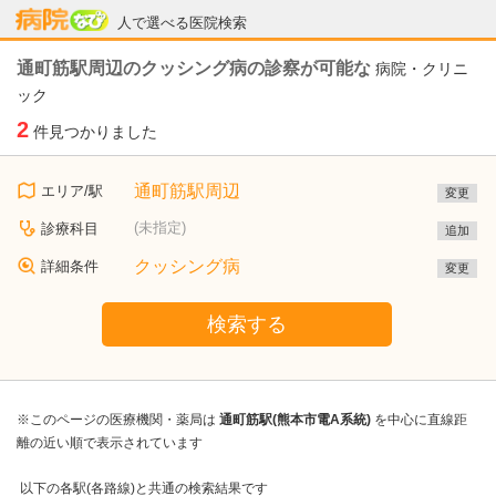
病院なび
人で選べる医院検索
通町筋駅周辺のクッシング病の診察が可能な
病院・クリニ
ック
2
件見つかりました
通町筋駅周辺
エリア/駅
変更
(未指定)
診療科目
追加
クッシング病
詳細条件
変更
検索する
※このページの医療機関・薬局は
通町筋駅(熊本市電A系統)
を中心に直線距
離の近い順で表示されています
以下の各駅(各路線)と共通の検索結果です