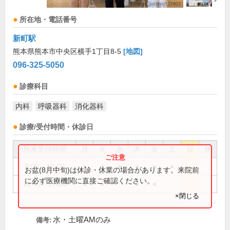
所在地・電話番号
新町駅
熊本県熊本市中央区横手1丁目8-5
[地図]
096-325-5050
診療科目
内科
呼吸器科
消化器科
診療/受付時間・休診日
外来受付時間
月
火
水
木
金
土
日
祝
9:00～12:00
●
●
●
●
●
●
お盆(8月中旬)は休診・休業の場合があります。来院前
に必ず医療機関に直接ご確認ください。
14:00～17:00
●
●
●
●
×閉じる
水・土曜AMのみ
備考: