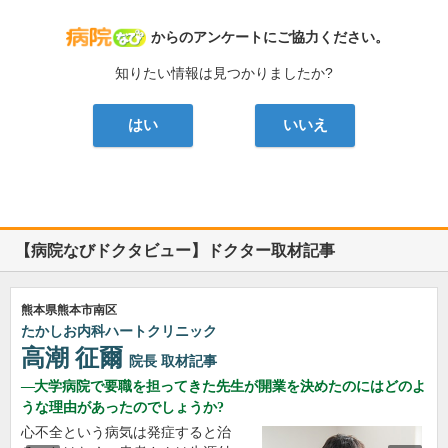
病院なび
からのアンケートにご協力ください。
知りたい情報は見つかりましたか?
はい
いいえ
【病院なびドクタビュー】ドクター取材記事
熊本県熊本市南区
たかしお内科ハートクリニック
高潮 征爾
院長
取材記事
大学病院で要職を担ってきた先生が開業を決めたのにはどのよ
うな理由があったのでしょうか?
心不全という病気は発症すると治