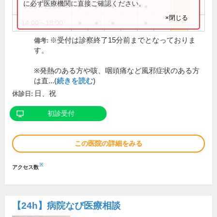
に必ず医療機関に直接ご確認ください。
9:00～13:00
●
●
●
●
×閉じる
14:00～18:00
●
●
●
●
※受付は診察終了15分前までとなっておりま
備考:
す。
※発熱のある方や咳、咽頭痛など風邪症状のある方
は直...(
続きを読む
)
日、祝
休診日:
初診受付
この医院の詳細をみる
※
アクセス数
【24h】
病院なび医療相談