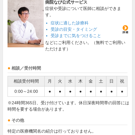
病院なび公式サービス
症状や受診について医師に相談ができま
す。
症状に適した診療科
受診の目安・タイミング
受診までに気をつけること
などにご利用ください。（無料でご利用い
ただけます）
相談／受付時間
相談受付時間
月
火
水
木
金
土
日
祝
0:00～24:00
●
●
●
●
●
●
●
●
※24時間365日、受け付けています。休日深夜時間帯の回答には
時間を要する場合があります。
その他
特定の医療機関名の紹介は行っておりません。