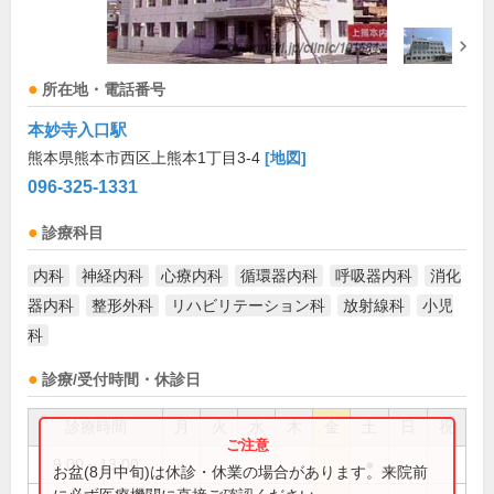
所在地・電話番号
本妙寺入口駅
熊本県熊本市西区上熊本1丁目3-4
[地図]
096-325-1331
診療科目
内科
神経内科
心療内科
循環器内科
呼吸器内科
消化
器内科
整形外科
リハビリテーション科
放射線科
小児
科
診療/受付時間・休診日
診療時間
月
火
水
木
金
土
日
祝
9:00～13:00
●
お盆(8月中旬)は休診・休業の場合があります。来院前