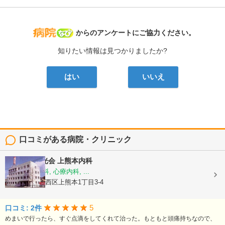
病院なび
からのアンケートにご協力ください。
知りたい情報は見つかりましたか?
はい
いいえ
口コミがある病院・クリニック
医療法人陽光会
上熊本内科
内科, 神経内科, 心療内科, ...
熊本県熊本市西区上熊本1丁目3-4
5
口コミ: 2件
めまいで行ったら、すぐ点滴をしてくれて治った。もともと頭痛持ちなので、