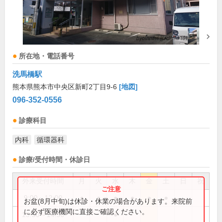
所在地・電話番号
洗馬橋駅
熊本県熊本市中央区新町2丁目9-6
[地図]
096-352-0556
診療科目
内科
循環器科
診療/受付時間・休診日
外来受付時間
月
火
水
木
金
土
日
祝
9:00～12:00
●
●
●
●
●
●
お盆(8月中旬)は休診・休業の場合があります。来院前
に必ず医療機関に直接ご確認ください。
13:30～14:30
●