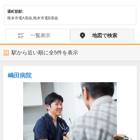
通町筋駅:
熊本市電A系統,熊本市電B系統
一覧表示
地図で検索
駅から近い順に全
5
件を表示
嶋田病院