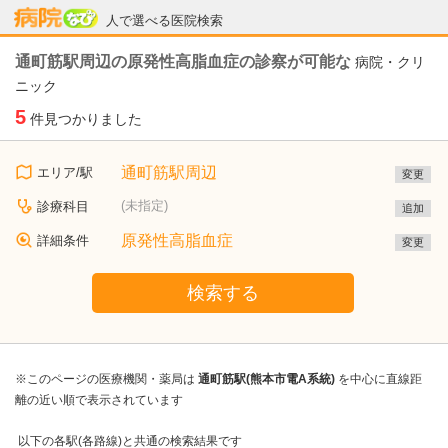
病院なび
人で選べる医院検索
通町筋駅周辺の原発性高脂血症の診察が可能な
病院・クリ
ニック
5
件見つかりました
通町筋駅周辺
エリア/駅
変更
(未指定)
診療科目
追加
原発性高脂血症
詳細条件
変更
検索する
※このページの医療機関・薬局は
通町筋駅(熊本市電A系統)
を中心に直線距
離の近い順で表示されています
以下の各駅(各路線)と共通の検索結果です