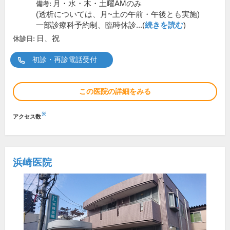
月・水・木・土曜AMのみ
備考:
(透析については、月~土の午前・午後とも実施)
一部診療科予約制、臨時休診...(
続きを読む
)
日、祝
休診日:
初診・再診電話受付
この医院の詳細をみる
※
アクセス数
浜崎医院