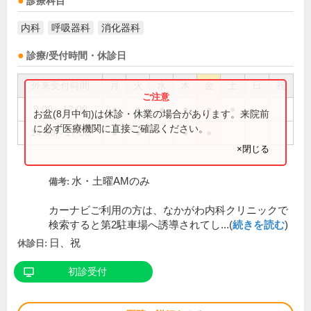
診療科目
内科
呼吸器科
消化器科
診療/受付時間・休診日
外来受付時間
月
火
水
木
金
土
日
祝
9:00～12:00
●
●
●
●
●
●
お盆(8月中旬)は休診・休業の場合があります。来院前
に必ず医療機関に直接ご確認ください。
14:00～17:00
●
●
●
●
×閉じる
水・土曜AMのみ
備考:
カーナビご利用の方は、なかがわ内科クリニックで
検索すると第2駐車場へ誘導されてし...(
続きを読む
)
日、祝
休診日:
初診受付