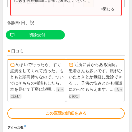
に必ず医療機関に直接ご確認ください。
9:00～18:00
●
●
●
●
●
×閉じる
日、祝
休診日:
初診受付
口コミ
めまいで行ったら、すぐ
近所に昔からある病院。
点滴をしてくれて治った。も
患者さんも多いです。風邪ひ
ともと頭痛持ちなので、つい
いたときとか気軽に受診でき
でにそちらの相談もしたら、
るし、子供の悩みとかも相談
本を見せて丁寧に説明...
にのってもらえます。...
もっ
もっ
と読む
と読む
この医院の詳細をみる
※
アクセス数