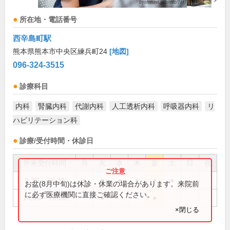
所在地・電話番号
西辛島町駅
熊本県熊本市中央区練兵町24
[地図]
096-324-3515
診療科目
内科
腎臓内科
代謝内科
人工透析内科
呼吸器内科
リ
ハビリテーション科
診療/受付時間・休診日
外来受付時間
月
火
水
木
金
土
日
祝
9:30～12:30
●
●
●
●
●
●
お盆(8月中旬)は休診・休業の場合があります。来院前
に必ず医療機関に直接ご確認ください。
14:00～16:00
●
●
×閉じる