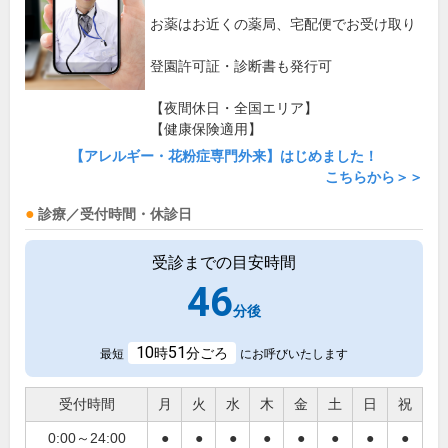
お薬はお近くの薬局、宅配便でお受け取り
登園許可証・診断書も発行可
【夜間休日・全国エリア】
【健康保険適用】
【アレルギー・花粉症専門外来】はじめました！
こちらから＞＞
診療／受付時間・休診日
受診までの目安時間
46
分後
10
51
時
分ごろ
最短
にお呼びいたします
受付時間
月
火
水
木
金
土
日
祝
0:00～24:00
●
●
●
●
●
●
●
●