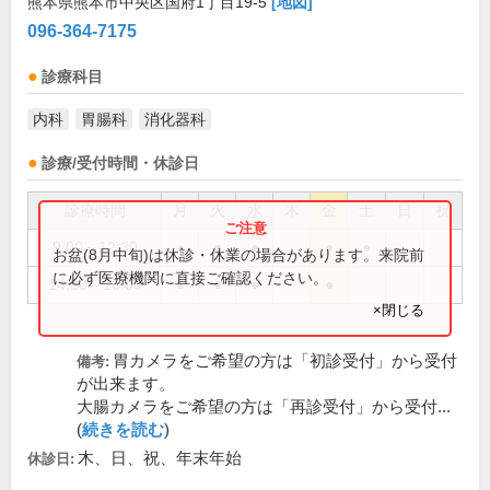
熊本県熊本市中央区国府1丁目19-5
[地図]
096-364-7175
診療科目
内科
胃腸科
消化器科
診療/受付時間・休診日
診療時間
月
火
水
木
金
土
日
祝
9:00～12:30
●
●
●
●
●
お盆(8月中旬)は休診・休業の場合があります。来院前
に必ず医療機関に直接ご確認ください。
14:30～18:00
●
●
●
●
×閉じる
胃カメラをご希望の方は「初診受付」から受付
備考:
が出来ます。
大腸カメラをご希望の方は「再診受付」から受付...
(
続きを読む
)
木、日、祝、年末年始
休診日: