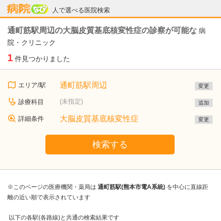
病院なび
人で選べる医院検索
通町筋駅周辺の大脳皮質基底核変性症の診察が可能な
病
院・クリニック
1
件見つかりました
通町筋駅周辺
エリア/駅
変更
(未指定)
診療科目
追加
大脳皮質基底核変性症
詳細条件
変更
検索する
※このページの医療機関・薬局は
通町筋駅(熊本市電A系統)
を中心に直線距
離の近い順で表示されています
以下の各駅(各路線)と共通の検索結果です