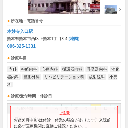
所在地・電話番号
本妙寺入口駅
熊本県熊本市西区上熊本1丁目3-4
[地図]
096-325-1331
診療科目
内科
神経内科
心療内科
循環器内科
呼吸器内科
消化
器内科
整形外科
リハビリテーション科
放射線科
小児
科
診療/受付時間・休診日
診療時間
月
火
水
木
金
土
日
祝
9:00～13:00
●
お盆(8月中旬)は休診・休業の場合があります。来院前
に必ず医療機関に直接ご確認ください。
9:00～18:00
●
●
●
●
●