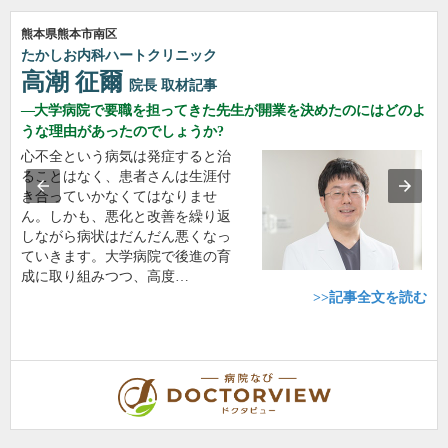
熊本県熊本市南区
たかしお内科ハートクリニック
高潮 征爾
院長
取材記事
大学病院で要職を担ってきた先生が開業を決めたのにはどのよ
うな理由があったのでしょうか?
心不全という病気は発症すると治
ることはなく、患者さんは生涯付
き合っていかなくてはなりませ
ん。しかも、悪化と改善を繰り返
しながら病状はだんだん悪くなっ
ていきます。大学病院で後進の育
成に取り組みつつ、高度…
>>記事全文を読む