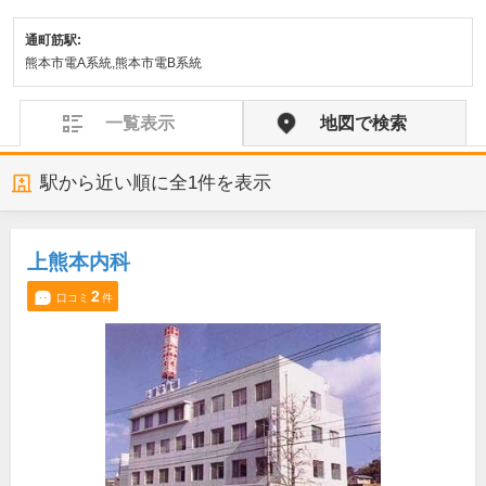
通町筋駅:
熊本市電A系統,熊本市電B系統
一覧表示
地図で検索
駅から近い順に全
1
件を表示
上熊本内科
2
口コミ
件