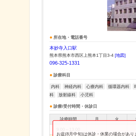
所在地・電話番号
本妙寺入口駅
熊本県熊本市西区上熊本1丁目3-4
[地図]
096-325-1331
診療科目
内科
神経内科
心療内科
循環器内科
科
放射線科
小児科
診療/受付時間・休診日
診療時間
月
火
9:00～13:00
お盆(8月中旬)は休診・休業の場合があ