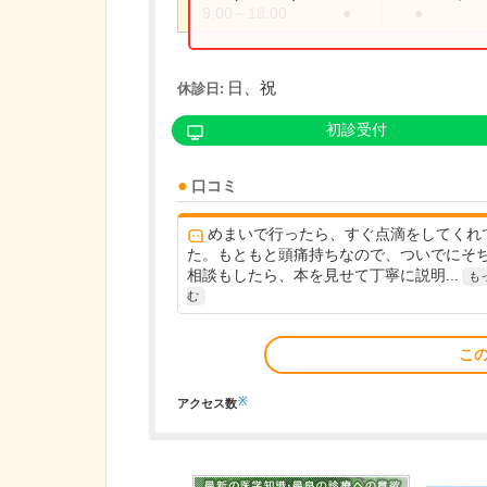
9:00～18:00
●
●
日、祝
休診日:
初診受付
口コミ
めまいで行ったら、すぐ点滴をしてくれ
た。もともと頭痛持ちなので、ついでにそ
相談もしたら、本を見せて丁寧に説明...
も
む
こ
※
アクセス数