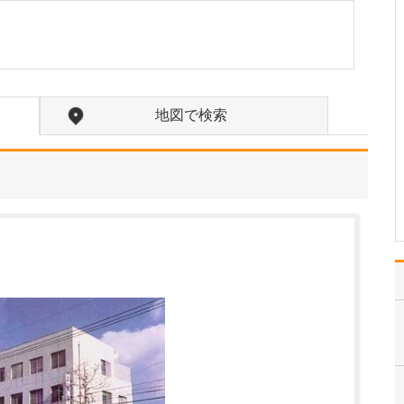
たのにはどのような理由があったのでしょうか?
心不全という病気は発症
すると治ることはなく、
患者さんは生涯付き合っ
ていかなくてはなりませ
ん。しかも、悪化と改善
地図で検索
を繰り返しながら病状は
だんだん悪くなっていき
ます。大学病院で後進の
育成に取り組みつつ、高
度…
>>記事全文を読む