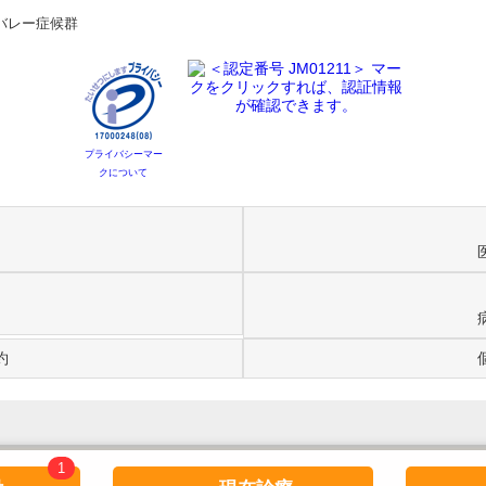
バレー症候群
プライバシーマー
クについて
約
1