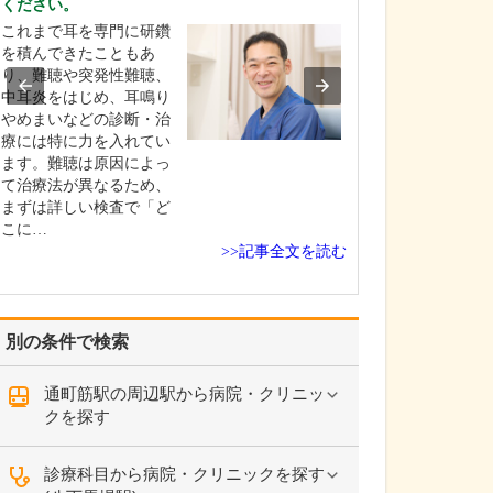
ください。
ますか?
これまで耳を専門に研鑽
病気は、早期に
を積んできたこともあ
れば早期に治療
り、難聴や突発性難聴、
き、その分だけ
中耳炎をはじめ、耳鳴り
能性を高めるこ
やめまいなどの診断・治
ます。何より、
療には特に力を入れてい
はつらい症状や
ます。難聴は原因によっ
えて来院されま
て治療法が異なるため、
苦しみや不安を
まずは詳しい検査で「ど
早く取り除くた
こに…
当…
>>記事全文を読む
別の条件で検索
通町筋駅の周辺駅から病院・クリニッ
クを探す
診療科目から病院・クリニックを探す