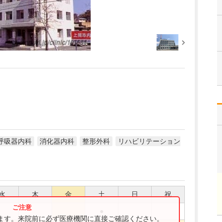
呼吸器内科
消化器内科
整形外科
リハビリテーション
水
木
金
土
日
祝
●
ります。来院前に必ず医療機関に直接ご確認ください。