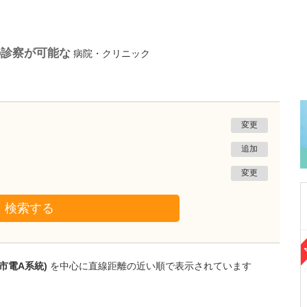
の診察が可能な
病院・クリニック
変更
追加
変更
検索する
熊本県熊本市南区
たかしお内科ハートクリニック
市電A系統)
を中心に直線距離の近い順で表示されています
高潮 征爾
院長
取材記事
大学病院で要職を担ってきた先生が開業を決め