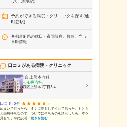
(八丁馬場駅)
予約ができる病院・クリニックを探す(通
町筋駅)
各都道府県の休日・夜間診療、救急、当
番医情報
口コミがある病院・クリニック
医療法人陽光会
上熊本内科
内科, 神経内科, 心療内科, ...
熊本県熊本市西区上熊本1丁目3-4
5
口コミ: 2件
めまいで行ったら、すぐ点滴をしてくれて治った。もとも
と頭痛持ちなので、ついでにそちらの相談もしたら、本を
見せて丁寧に説明...
続きを読む