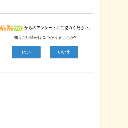
病院なび
からのアンケートにご協力ください。
知りたい情報は見つかりましたか?
はい
いいえ