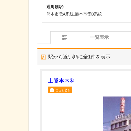
通町筋駅:
熊本市電A系統,熊本市電B系統
一覧表示
駅から近い順に全
1
件を表示
上熊本内科
2
口コミ
件