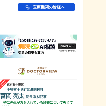
医療機関の皆様へ
医師(ドクター)の
東京都中野区
埼玉県越谷市
中野富士見町耳鼻咽喉科
北越谷そめやク
冨岡 亮太
染谷 秀忍
院長
取材記事
特に先生が力を入れている診療について教えて
診療において、