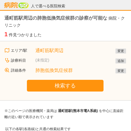
病院なび
人で選べる医院検索
通町筋駅周辺の肺胞低換気症候群の診察が可能な
病院・ク
リニック
1
件見つかりました
通町筋駅周辺
エリア/駅
変更
(未指定)
診療科目
追加
肺胞低換気症候群
詳細条件
変更
検索する
※このページの医療機関・薬局は
通町筋駅(熊本市電A系統)
を中心に直線距
離の近い順で表示されています
以下の各駅(各路線)と共通の検索結果です