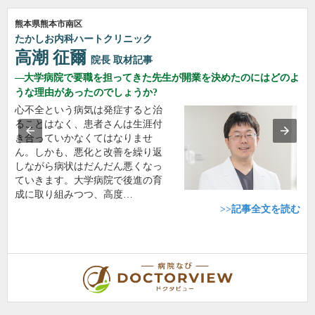
熊本県熊本市南区
たかしお内科ハートクリニック
高潮 征爾
院長
取材記事
大学病院で要職を担ってきた先生が開業を決めたのにはどのよ
うな理由があったのでしょうか?
心不全という病気は発症すると治
ることはなく、患者さんは生涯付
き合っていかなくてはなりませ
ん。しかも、悪化と改善を繰り返
しながら病状はだんだん悪くなっ
ていきます。大学病院で後進の育
成に取り組みつつ、高度…
>>記事全文を読む