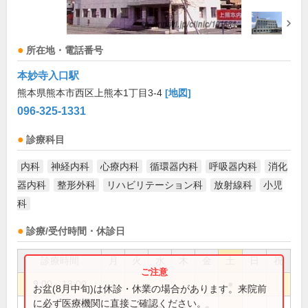
所在地・電話番号
本妙寺入口駅
熊本県熊本市西区上熊本1丁目3-4
[地図]
096-325-1331
診療科目
内科
神経内科
心療内科
循環器内科
呼吸器内科
消化
器内科
整形外科
リハビリテーション科
放射線科
小児
科
診療/受付時間・休診日
診療時間
月
火
水
木
金
土
日
祝
9:00～13:00
●
お盆(8月中旬)は休診・休業の場合があります。来院前
に必ず医療機関に直接ご確認ください。
9:00～18:00
●
●
●
●
●