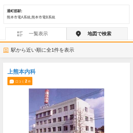
通町筋駅:
熊本市電A系統,熊本市電B系統
一覧表示
地図で検索
駅から近い順に全
1
件を表示
上熊本内科
2
口コミ
件