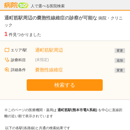
病院なび
人で選べる医院検索
通町筋駅周辺の嚢胞性線維症の診察が可能な
病院・クリニ
ック
1
件見つかりました
通町筋駅周辺
エリア/駅
変更
(未指定)
診療科目
追加
嚢胞性線維症
詳細条件
変更
検索する
※このページの医療機関・薬局は
通町筋駅(熊本市電A系統)
を中心に直線距
離の近い順で表示されています
以下の各駅(各路線)と共通の検索結果です