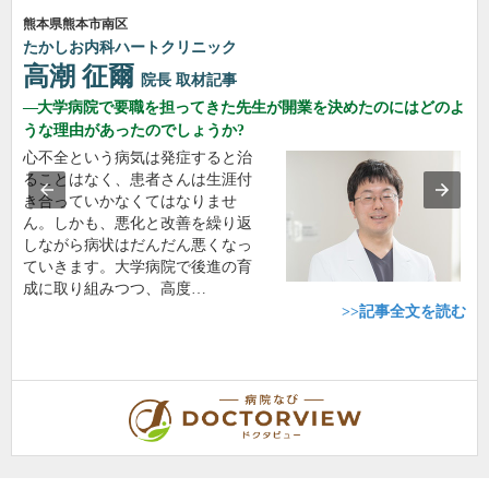
熊本県熊本市南区
たかしお内科ハートクリニック
高潮 征爾
院長
取材記事
大学病院で要職を担ってきた先生が開業を決めたのにはどのよ
うな理由があったのでしょうか?
心不全という病気は発症すると治
ることはなく、患者さんは生涯付
き合っていかなくてはなりませ
ん。しかも、悪化と改善を繰り返
しながら病状はだんだん悪くなっ
ていきます。大学病院で後進の育
成に取り組みつつ、高度…
>>記事全文を読む