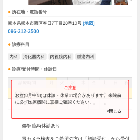
所在地・電話番号
熊本県熊本市西区春日7丁目28番10号
[地図]
096-312-3500
診療科目
内科
消化器内科
内視鏡内科
腫瘍内科
診療/受付時間・休診日
診療時間
月
火
水
木
金
土
日
祝
8:30～12:00
●
●
●
●
●
お盆(8月中旬)は休診・休業の場合があります。来院前
に必ず医療機関に直接ご確認ください。
13:30～18:00
●
●
●
●
●
×閉じる
臨時休診あり
備考:
胃カメラ検査をご希望の方は「初診受付」から受付