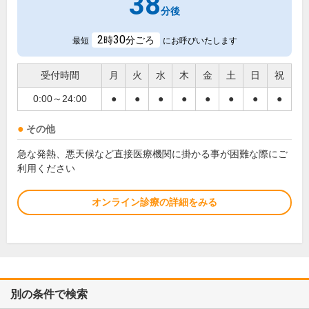
38
分後
2
30
時
分ごろ
最短
にお呼びいたします
受付時間
月
火
水
木
金
土
日
祝
0:00～24:00
●
●
●
●
●
●
●
●
その他
急な発熱、悪天候など直接医療機関に掛かる事が困難な際にご
利用ください
オンライン診療の詳細をみる
別の条件で検索