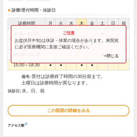
診療/受付時間・休診日
診療時間
月
火
水
木
金
土
日
祝
9:00～12:30
●
お盆(8月中旬)は休診・休業の場合があります。来院前
10:00～13:30
●
●
●
●
に必ず医療機関に直接ご確認ください。
13:30～16:30
●
×閉じる
15:00～18:30
●
●
●
●
受付は診療終了時間の30分前まで。
備考:
土曜日は診療時間が異なります。
水、日、祝
休診日:
この医院の詳細をみる
※
アクセス数