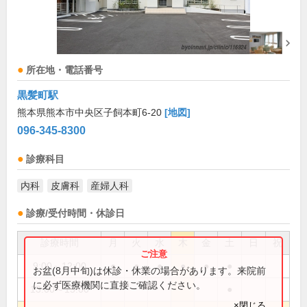
所在地・電話番号
黒髪町駅
熊本県熊本市中央区子飼本町6-20
[地図]
096-345-8300
診療科目
内科
皮膚科
産婦人科
診療/受付時間・休診日
診療時間
月
火
水
木
金
土
日
祝
9:00～12:00
●
●
●
●
●
●
お盆(8月中旬)は休診・休業の場合があります。来院前
に必ず医療機関に直接ご確認ください。
13:00～15:00
●
×閉じる