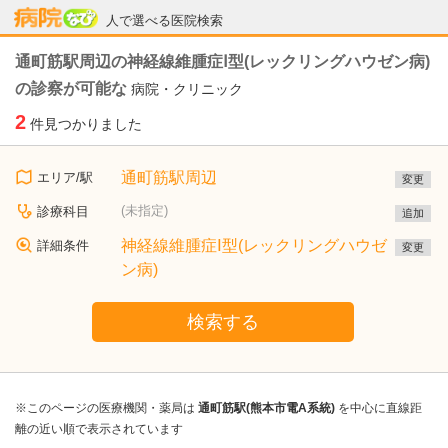
病院なび
人で選べる医院検索
通町筋駅周辺の神経線維腫症Ⅰ型(レックリングハウゼン病)
の診察が可能な
病院・クリニック
2
件見つかりました
通町筋駅周辺
エリア/駅
変更
(未指定)
診療科目
追加
神経線維腫症Ⅰ型(レックリングハウゼ
詳細条件
変更
ン病)
検索する
※このページの医療機関・薬局は
通町筋駅(熊本市電A系統)
を中心に直線距
離の近い順で表示されています