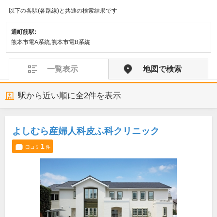
以下の各駅(各路線)と共通の検索結果です
通町筋駅:
熊本市電A系統,熊本市電B系統
一覧表示
地図で検索
駅から近い順に全
2
件を表示
よしむら産婦人科皮ふ科クリニック
1
口コミ
件