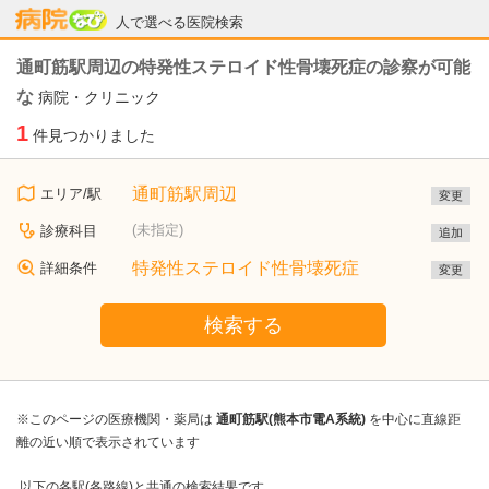
病院なび
人で選べる医院検索
通町筋駅周辺の特発性ステロイド性骨壊死症の診察が可能
な
病院・クリニック
1
件見つかりました
通町筋駅周辺
エリア/駅
変更
(未指定)
診療科目
追加
特発性ステロイド性骨壊死症
詳細条件
変更
検索する
※このページの医療機関・薬局は
通町筋駅(熊本市電A系統)
を中心に直線距
離の近い順で表示されています
以下の各駅(各路線)と共通の検索結果です