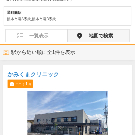
通町筋駅:
熊本市電A系統,熊本市電B系統
一覧表示
地図で検索
駅から近い順に全
1
件を表示
かみくまクリニック
1
口コミ
件