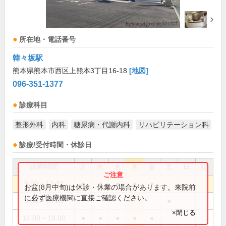
所在地・電話番号
韓々坂駅
熊本県熊本市西区上熊本3丁目16-18
[地図]
096-351-1377
診療科目
整形外科
内科
糖尿病・代謝内科
リハビリテーション科
診療/受付時間・休診日
診療時間
月
火
水
木
金
土
日
祝
9:00～12:30
●
●
●
●
●
お盆(8月中旬)は休診・休業の場合があります。来院前
に必ず医療機関に直接ご確認ください。
9:00～13:00
●
×閉じる
14:00～18:00
●
●
●
●
●