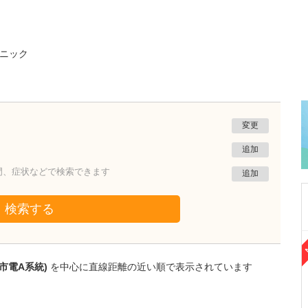
ニック
変更
追加
門、症状などで検索できます
追加
検索する
熊本県熊本市南区
たかしお内科ハートクリニック
市電A系統)
を中心に直線距離の近い順で表示されています
高潮 征爾
院長
取材記事
大学病院で要職を担ってきた先生が開業を決め