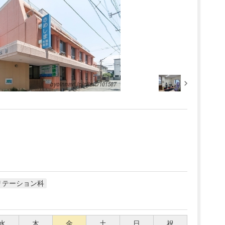
リテーション科
水
木
金
土
日
祝