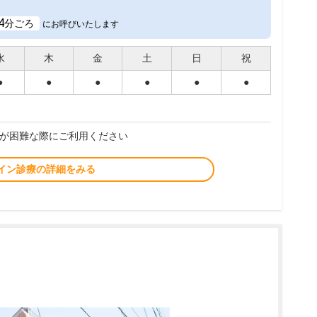
4
分ごろ
にお呼びいたします
水
木
金
土
日
祝
●
●
●
●
●
●
が困難な際にご利用ください
イン診療の詳細をみる