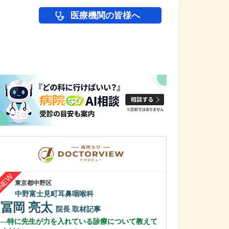
医療機関の皆様へ
医師(ドクター)の
東京都中野区
東京都葛飾区
中野富士見町耳鼻咽喉科
おんだ耳鼻咽喉
冨岡 亮太
恩田 信人
院長
取材記事
特に先生が力を入れている診療について教えて
診療の際に心が