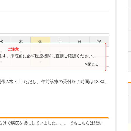
水
木
金
土
日
祝
●
●
●
●
ります。来院前に必ず医療機関に直接ご確認ください。
●
●
×閉じる
帯2:木・土 ただし、午前診療の受付終了時間は12:30、
らけで病院を後にしていました。。。 でもこちらは絶対、