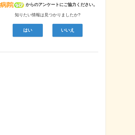
病院なび
からのアンケートにご協力ください。
知りたい情報は見つかりましたか?
はい
いいえ