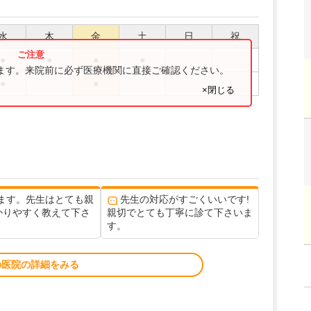
水
木
金
土
日
祝
●
●
●
●
ります。来院前に必ず医療機関に直接ご確認ください。
●
●
×閉じる
ます。先生はとても親
先生の対応がすごくいいです!
かりやすく教えて下さ
親切でとても丁寧に診て下さいま
す。
の医院の詳細をみる