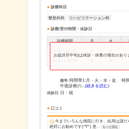
診療科目
整形外科
リハビリテーション科
診療/受付時間・休診日
診療時間
月
火
9:00～12:30
●
●
お盆(8月中旬)は休診・休業の場合があ
14:00～18:00
●
●
時間帯1:月・火・水・金、 時間
備考:
午後診療の...(
続きを読む
)
日・祝
休診日:
口コミ
今までいろんな病院に行き、結局は謎だ
絶対にお勧めです(^∇^) 患...
もっと読む