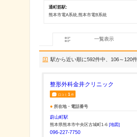
通町筋駅:
熊本市電A系統,熊本市電B系統
一覧表示
駅から近い順に
592
件中、
106～120
整形外科金井クリニック
1
口コミ
件
所在地・電話番号
蔚山町駅
熊本県熊本市中央区古城町1-6
[地図]
096-227-7750