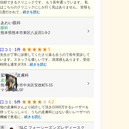
信頼できるクリニックです。 もう長年通っています。 私
はこちらのクリニックにしか行く気はありません。 皆様も
1度行かれて...
続きを読む
あわい眼科
眼科
熊本県熊本市東区八反田1-9-2
5
口コミ: 1件
先生が丁寧に診察してくださり薬も合うので長年受診して
います。スタッフも優しいです。清潔感もあります。受信
時間も通常夕方6...
続きを読む
駕町太田皮膚科
皮膚科
熊本県熊本市中央区安政町5-15
マリアビル5F
4.2
口コミ: 5件
他の皮膚科さんより紹介して頂き(1000万するレーザーを
持ってらっしゃり、うちの皮膚科にはない良いレーザーの
機械で奥底に...
続きを読む
医療法人FSLC
フォーシーズンズレディースク