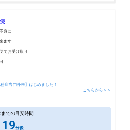
療
不良に
来ます
便でお受け取り
可
花粉症専門外来】はじめました！
こちらから＞＞
診までの目安時間
19
分後