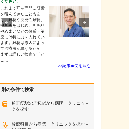
ください。
い。
これまで耳を専門に研鑽
患者さんのほと
を積んできたこともあ
さまざまな不調
り、難聴や突発性難聴、
抱えて来院され
中耳炎をはじめ、耳鳴り
からこそ、患者
やめまいなどの診断・治
ひとりとしっか
療には特に力を入れてい
い、丁寧にお話
ます。難聴は原因によっ
うにしています
て治療法が異なるため、
て、診察や検査
まずは詳しい検査で「ど
その方にとって
こに…
療法…
>>記事全文を読む
別の条件で検索
通町筋駅の周辺駅から病院・クリニッ
クを探す
診療科目から病院・クリニックを探す