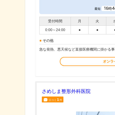
16
4
時
最短
受付時間
月
火
0:00～24:00
●
●
その他
急な発熱、悪天候など直接医療機関に掛かる事
オンラ
さめしま整形外科医院
1
口コミ
件