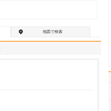
たのにはどのような理由があったのでしょうか?
心不全という病気は発症
すると治ることはなく、
患者さんは生涯付き合っ
ていかなくてはなりませ
ん。しかも、悪化と改善
地図で検索
を繰り返しながら病状は
だんだん悪くなっていき
ます。大学病院で後進の
育成に取り組みつつ、高
件
度…
>>記事全文を読む