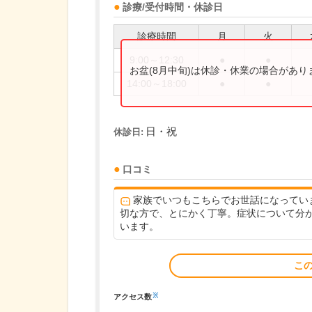
診療/受付時間・休診日
診療時間
月
火
9:00～12:30
●
●
お盆(8月中旬)は休診・休業の場合があ
14:00～18:00
●
●
日・祝
休診日:
口コミ
家族でいつもこちらでお世話になってい
切な方で、とにかく丁寧。症状について分
います。
こ
※
アクセス数