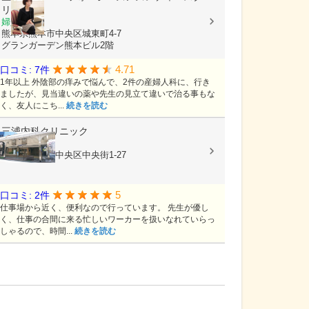
リニック
婦人科
熊本県熊本市中央区城東町4-7
グランガーデン熊本ビル2階
4.71
口コミ: 7件
1年以上 外陰部の痒みで悩んで、2件の産婦人科に、行き
ましたが、見当違いの薬や先生の見立て違いで治る事もな
く、友人にこち...
続きを読む
三浦内科クリニック
内科
熊本県熊本市中央区中央街1-27
5
口コミ: 2件
仕事場から近く、便利なので行っています。 先生が優し
く、仕事の合間に来る忙しいワーカーを扱いなれていらっ
しゃるので、時間...
続きを読む