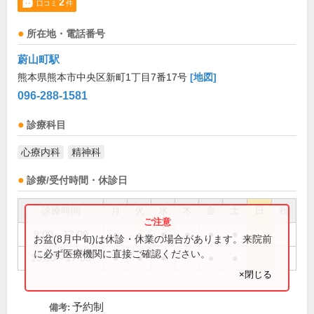
2
口コミ
件
所在地・電話番号
蔚山町駅
熊本県熊本市中央区新町1丁目7番17号
[地図]
096-288-1581
診療科目
心療内科
精神科
診療/受付時間・休診日
診療時間
月
火
水
木
金
土
日
祝
9:00～12:00
●
●
●
●
●
●
お盆(8月中旬)は休診・休業の場合があります。来院前
に必ず医療機関に直接ご確認ください。
13:00～17:00
●
●
●
●
●
×閉じる
予約制
備考: