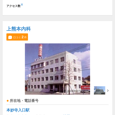
※
アクセス数
上熊本内科
2
口コミ
件
所在地・電話番号
本妙寺入口駅