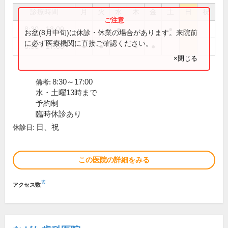
診療時間
月
火
水
木
金
土
日
祝
8:30～13:00
●
●
お盆(8月中旬)は休診・休業の場合があります。来院前
に必ず医療機関に直接ご確認ください。
8:30～17:00
●
●
●
●
×閉じる
8:30～17:00
備考:
水・土曜13時まで
予約制
臨時休診あり
日、祝
休診日:
この医院の詳細をみる
※
アクセス数