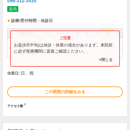
096-312-3535
薬局
診療/受付時間・休診日
営業時間
月
火
水
木
金
土
日
祝
8:30～15:00
●
お盆(8月中旬)は休診・休業の場合があります。来院前
に必ず医療機関に直接ご確認ください。
8:30～18:00
●
●
●
●
●
×閉じる
日、祝
休業日:
この医院の詳細をみる
※
アクセス数