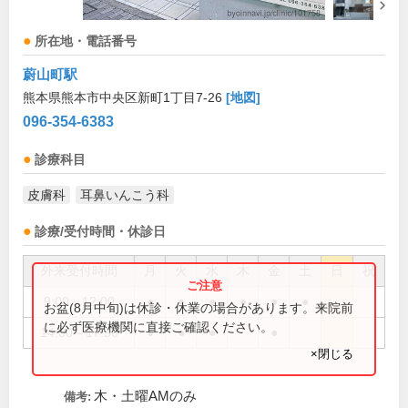
所在地・電話番号
蔚山町駅
熊本県熊本市中央区新町1丁目7-26
[地図]
096-354-6383
診療科目
皮膚科
耳鼻いんこう科
診療/受付時間・休診日
外来受付時間
月
火
水
木
金
土
日
祝
9:00～12:00
●
●
●
●
●
●
お盆(8月中旬)は休診・休業の場合があります。来院前
に必ず医療機関に直接ご確認ください。
14:00～17:30
●
●
●
●
×閉じる
木・土曜AMのみ
備考: