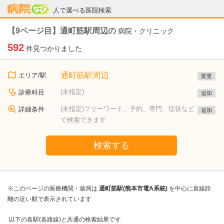
病院なび
人で選べる医院検索
【9ページ目】通町筋駅周辺の
病院・クリニック
592
件見つかりました
通町筋駅周辺
エリア/駅
変更
(未指定)
診療科目
追加
(未指定)フリーワード、予約、専門、症状など
詳細条件
追加
で検索できます
検索する
※このページの医療機関・薬局は
通町筋駅(熊本市電A系統)
を中心に直線距
離の近い順で表示されています
以下の各駅(各路線)と共通の検索結果です