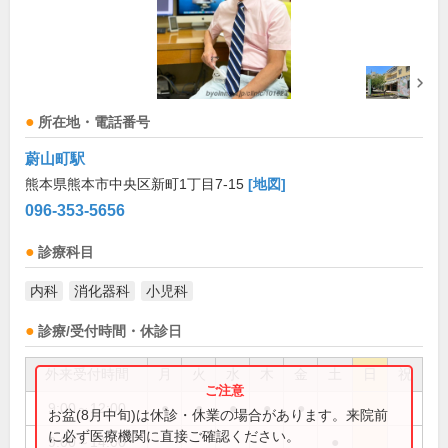
所在地・電話番号
蔚山町駅
熊本県熊本市中央区新町1丁目7-15
[地図]
096-353-5656
診療科目
内科
消化器科
小児科
診療/受付時間・休診日
外来受付時間
月
火
水
木
金
土
日
祝
9:00～12:00
●
●
●
●
●
お盆(8月中旬)は休診・休業の場合があります。来院前
に必ず医療機関に直接ご確認ください。
9:00～14:00
●