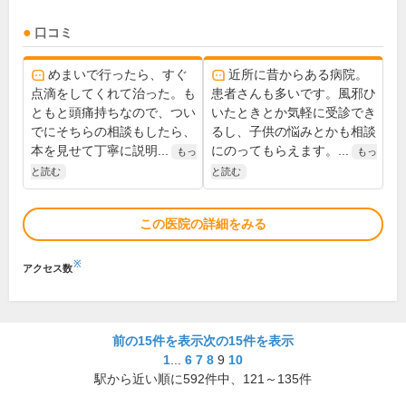
口コミ
めまいで行ったら、すぐ
近所に昔からある病院。
点滴をしてくれて治った。も
患者さんも多いです。風邪ひ
ともと頭痛持ちなので、つい
いたときとか気軽に受診でき
でにそちらの相談もしたら、
るし、子供の悩みとかも相談
本を見せて丁寧に説明...
にのってもらえます。...
もっ
もっ
と読む
と読む
この医院の詳細をみる
※
アクセス数
前の15件を表示
次の15件を表示
1
...
6
7
8
9
10
駅から近い順に
592
件中、
121～135件