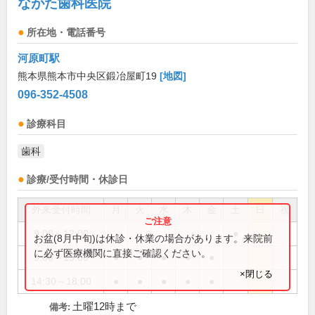
ながた歯科医院
所在地・電話番号
河原町駅
熊本県熊本市中央区鍛冶屋町19
[地図]
096-352-4508
診療科目
歯科
診療/受付時間・休診日
外来受付時間
月
火
水
木
金
土
日
祝
9:00～12:00
●
お盆(8月中旬)は休診・休業の場合があります。来院前
に必ず医療機関に直接ご確認ください。
9:00～13:00
●
●
●
●
●
×閉じる
14:30～18:00
●
●
●
●
●
土曜12時まで
備考: