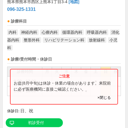
熊本県熊本市西区上熊本1丁目3-4
[地図]
096-325-1331
診療科目
内科
神経内科
心療内科
循環器内科
呼吸器内科
消化
器内科
整形外科
リハビリテーション科
放射線科
小児
科
診療/受付時間・休診日
診療時間
月
火
水
木
金
土
日
祝
9:00～13:00
●
お盆(8月中旬)は休診・休業の場合があります。来院前
に必ず医療機関に直接ご確認ください。
9:00～18:00
●
●
●
●
●
×閉じる
日、祝
休診日:
初診受付