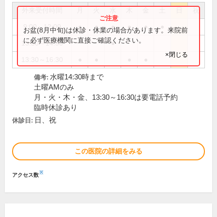
外来受付時間
月
火
水
木
金
土
日
祝
9:00～12:00
●
●
●
●
●
●
お盆(8月中旬)は休診・休業の場合があります。来院前
に必ず医療機関に直接ご確認ください。
13:30～14:30
●
×閉じる
13:30～16:30
●
●
●
●
水曜14:30時まで
備考:
土曜AMのみ
月・火・木・金、13:30～16:30は要電話予約
臨時休診あり
日、祝
休診日:
この医院の詳細をみる
※
アクセス数