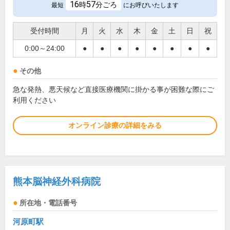
16
57
時
分ごろ
最短
にお呼びいたします
受付時間
月
火
水
木
金
土
日
祝
0:00～24:00
●
●
●
●
●
●
●
●
その他
急な発熱、悪天候など直接医療機関に掛かる事が困難な際にご
利用ください
オンライン診療の詳細をみる
熊本脳神経外科病院
所在地・電話番号
河原町駅