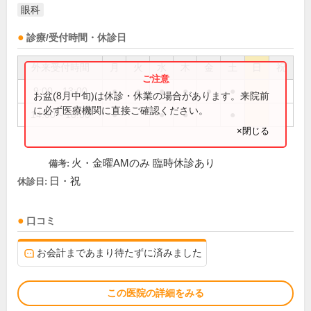
眼科
診療/受付時間・休診日
外来受付時間
月
火
水
木
金
土
日
祝
9:00～13:00
●
●
●
●
●
●
お盆(8月中旬)は休診・休業の場合があります。来院前
に必ず医療機関に直接ご確認ください。
14:00～18:00
●
●
●
●
×閉じる
火・金曜AMのみ 臨時休診あり
備考:
日・祝
休診日:
口コミ
お会計まであまり待たずに済みました
この医院の詳細をみる