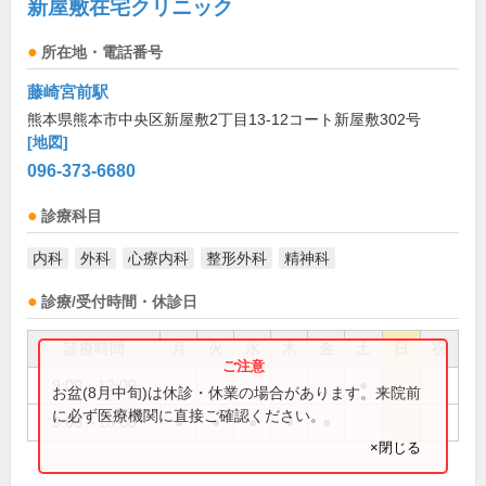
新屋敷在宅クリニック
所在地・電話番号
藤崎宮前駅
熊本県熊本市中央区新屋敷2丁目13-12コート新屋敷302号
[地図]
096-373-6680
診療科目
内科
外科
心療内科
整形外科
精神科
診療/受付時間・休診日
診療時間
月
火
水
木
金
土
日
祝
9:00～12:00
●
お盆(8月中旬)は休診・休業の場合があります。来院前
に必ず医療機関に直接ご確認ください。
9:00～18:00
●
●
●
●
●
×閉じる