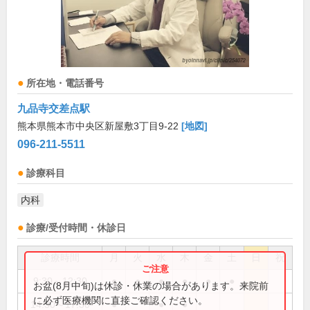
所在地・電話番号
九品寺交差点駅
熊本県熊本市中央区新屋敷3丁目9-22
[地図]
096-211-5511
診療科目
内科
診療/受付時間・休診日
診療時間
月
火
水
木
金
土
日
祝
9:30～12:30
●
●
●
●
●
●
お盆(8月中旬)は休診・休業の場合があります。来院前
に必ず医療機関に直接ご確認ください。
14:30～17:30
●
●
●