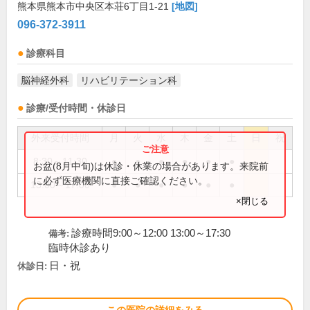
熊本県熊本市中央区本荘6丁目1-21
[地図]
096-372-3911
診療科目
脳神経外科
リハビリテーション科
診療/受付時間・休診日
外来受付時間
月
火
水
木
金
土
日
祝
8:30～11:30
●
●
●
●
●
●
お盆(8月中旬)は休診・休業の場合があります。来院前
に必ず医療機関に直接ご確認ください。
13:00～17:00
●
●
●
●
●
●
×閉じる
診療時間9:00～12:00 13:00～17:30
備考:
臨時休診あり
日・祝
休診日: