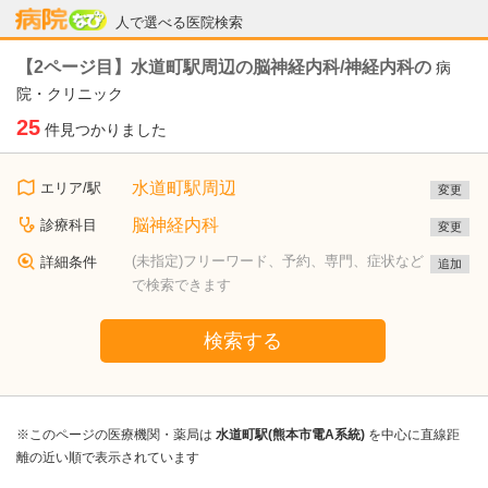
病院なび
人で選べる医院検索
【2ページ目】水道町駅周辺の脳神経内科/神経内科の
病
院・クリニック
25
件見つかりました
水道町駅周辺
エリア/駅
変更
脳神経内科
診療科目
変更
(未指定)フリーワード、予約、専門、症状など
詳細条件
追加
で検索できます
検索する
※このページの医療機関・薬局は
水道町駅(熊本市電A系統)
を中心に直線距
離の近い順で表示されています