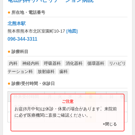
所在地・電話番号
北熊本駅
熊本県熊本市北区室園町10-17
[地図]
096-344-3311
診療科目
内科
神経内科
呼吸器科
消化器科
循環器科
リハビリ
テーション科
放射線科
歯科
診療/受付時間・休診日
外来受付時間
月
火
水
木
金
土
日
祝
9:00～12:00
●
●
●
●
●
●
お盆(8月中旬)は休診・休業の場合があります。来院前
に必ず医療機関に直接ご確認ください。
13:30～17:00
●
●
●
●
●
×閉じる