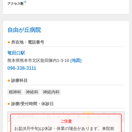
※
アクセス数
自由が丘病院
所在地・電話番号
竜田口駅
熊本県熊本市北区龍田陳内1-3-10
[地図]
096-338-3111
診療科目
精神科
神経科
神経内科
診療/受付時間・休診日
診療時間
月
火
水
木
金
土
日
祝
9:00～12:00
●
●
●
●
●
●
お盆(8月中旬)は休診・休業の場合があります。来院前