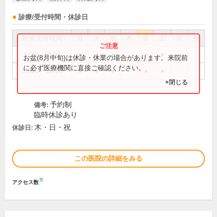
診療/受付時間・休診日
外来受付時間
月
火
水
木
金
土
日
祝
9:00～12:30
●
●
●
●
●
お盆(8月中旬)は休診・休業の場合があります。来院前
に必ず医療機関に直接ご確認ください。
15:00～18:00
●
●
●
●
●
×閉じる
予約制
備考:
臨時休診あり
木・日・祝
休診日:
この医院の詳細をみる
※
アクセス数