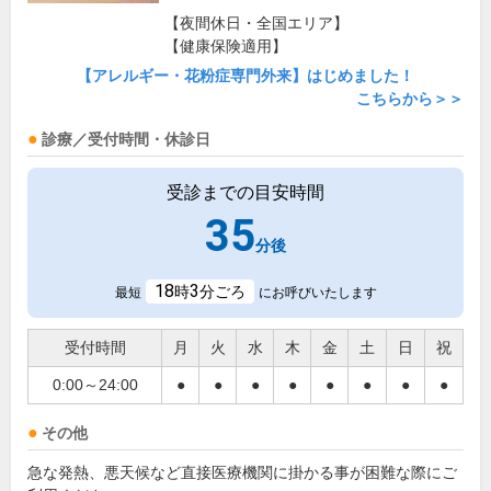
【夜間休日・全国エリア】
【健康保険適用】
【アレルギー・花粉症専門外来】はじめました！
こちらから＞＞
診療／受付時間・休診日
受診までの目安時間
35
分後
18
3
時
分ごろ
最短
にお呼びいたします
受付時間
月
火
水
木
金
土
日
祝
0:00～24:00
●
●
●
●
●
●
●
●
その他
急な発熱、悪天候など直接医療機関に掛かる事が困難な際にご