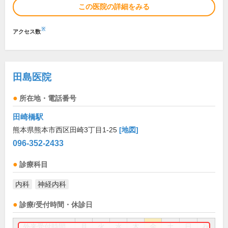
この医院の詳細をみる
※
アクセス数
田島医院
所在地・電話番号
田崎橋駅
熊本県熊本市西区田崎3丁目1-25
[地図]
096-352-2433
診療科目
内科
神経内科
診療/受付時間・休診日
外来受付時間
月
火
水
木
金
土
日
祝