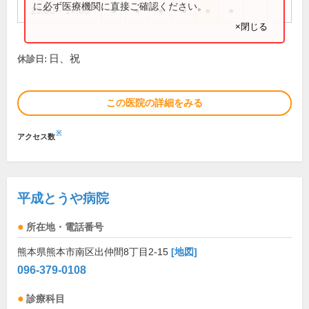
に必ず医療機関に直接ご確認ください。
13:00～17:00
●
●
●
●
●
●
×閉じる
日、祝
休診日:
この医院の詳細をみる
※
アクセス数
平成とうや病院
所在地・電話番号
熊本県熊本市南区出仲間8丁目2-15
[地図]
096-379-0108
診療科目