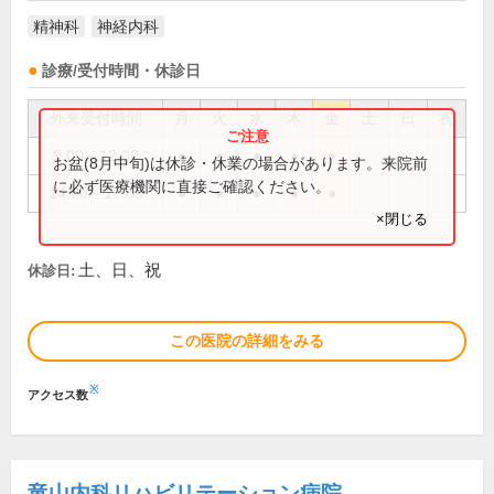
精神科
神経内科
診療/受付時間・休診日
外来受付時間
月
火
水
木
金
土
日
祝
9:00～12:00
●
●
●
●
●
お盆(8月中旬)は休診・休業の場合があります。来院前
に必ず医療機関に直接ご確認ください。
14:00～17:00
●
●
●
●
●
×閉じる
土、日、祝
休診日:
この医院の詳細をみる
※
アクセス数
竜山内科リハビリテーション病院