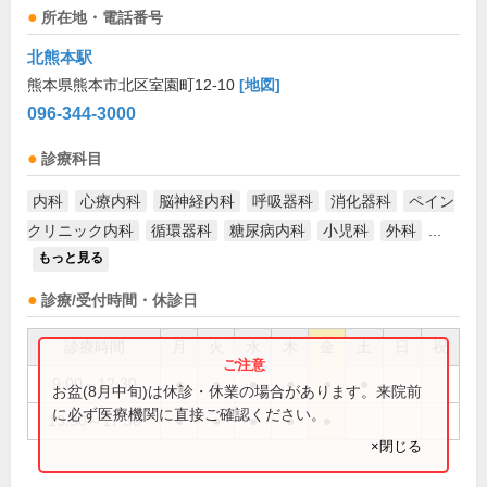
所在地・電話番号
北熊本駅
熊本県熊本市北区室園町12-10
[地図]
096-344-3000
診療科目
内科
心療内科
脳神経内科
呼吸器科
消化器科
ペイン
クリニック内科
循環器科
糖尿病内科
小児科
外科
...
もっと見る
診療/受付時間・休診日
診療時間
月
火
水
木
金
土
日
祝
9:00～12:30
●
●
●
●
●
●
お盆(8月中旬)は休診・休業の場合があります。来院前
に必ず医療機関に直接ご確認ください。
13:30～17:30
●
●
●
●
●
×閉じる