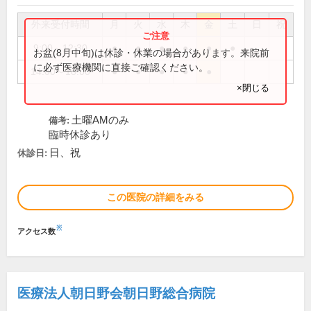
外来受付時間
月
火
水
木
金
土
日
祝
9:00～12:30
●
●
●
●
●
●
お盆(8月中旬)は休診・休業の場合があります。来院前
に必ず医療機関に直接ご確認ください。
14:00～18:00
●
●
●
●
●
×閉じる
土曜AMのみ
備考:
臨時休診あり
日、祝
休診日:
この医院の詳細をみる
※
アクセス数
医療法人朝日野会朝日野総合病院