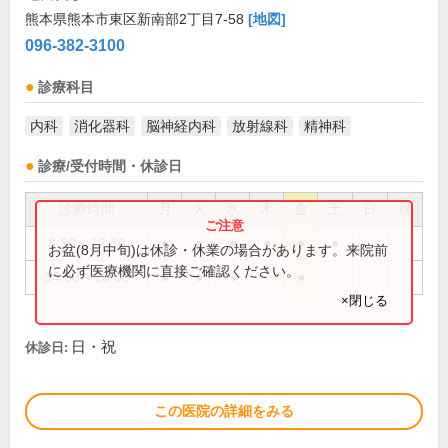
熊本県熊本市東区新南部2丁目7-58
[地図]
096-382-3100
診療科目
内科
消化器科
脳神経内科
放射線科
精神科
診療/受付時間・休診日
診療時間
月
火
水
木
金
土
日
祝
8:30～12:30
●
●
●
●
●
●
お盆(8月中旬)は休診・休業の場合があります。来院前
に必ず医療機関に直接ご確認ください。
14:00～18:00
●
●
●
●
×閉じる
日・祝
休診日:
この医院の詳細をみる