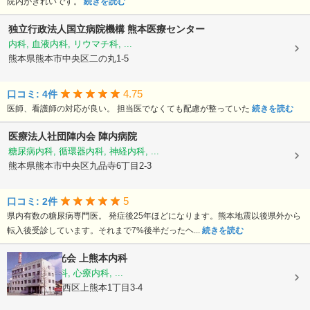
院内がきれいです。
続きを読む
独立行政法人国立病院機構
熊本医療センター
内科, 血液内科, リウマチ科, ...
熊本県熊本市中央区二の丸1-5
4.75
口コミ: 4件
医師、看護師の対応が良い。 担当医でなくても配慮が整っていた
続きを読む
医療法人社団陣内会
陣内病院
糖尿病内科, 循環器内科, 神経内科, ...
熊本県熊本市中央区九品寺6丁目2-3
5
口コミ: 2件
県内有数の糖尿病専門医。 発症後25年ほどになります。熊本地震以後県外から
転入後受診しています。それまで7%後半だったヘ...
続きを読む
医療法人陽光会
上熊本内科
内科, 神経内科, 心療内科, ...
熊本県熊本市西区上熊本1丁目3-4