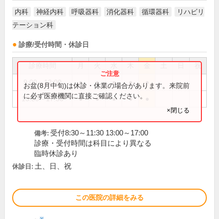
内科
神経内科
呼吸器科
消化器科
循環器科
リハビリ
テーション科
診療/受付時間・休診日
診療時間
月
火
水
木
金
土
日
祝
9:00～12:00
●
●
●
●
●
お盆(8月中旬)は休診・休業の場合があります。来院前
に必ず医療機関に直接ご確認ください。
13:30～17:30
●
●
●
●
●
×閉じる
受付8:30～11:30 13:00～17:00
備考:
診療・受付時間は科目により異なる
臨時休診あり
土、日、祝
休診日:
この医院の詳細をみる