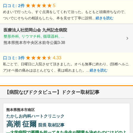
5
口コミ: 2件
めまいで行ったら、すぐ点滴をしてくれて治った。もともと頭痛持ちなので、
ついでにそちらの相談もしたら、本を見せて丁寧に説明...
続きを読む
医療法人社団岡山会
九州記念病院
整形外科, リウマチ科, 循環器科, ...
熊本県熊本市中央区水前寺公園3-38
4.33
口コミ: 3件
私ごとで、日曜日に入院させて頂きました。オペも無事に終わり、(頚椎ヘルニ
ア)オペ後の痛みはほとんどなく、夜は眠れました。...
続きを読む
【病院なびドクタビュー】ドクター取材記事
熊本県熊本市南区
たかしお内科ハートクリニック
高潮 征爾
院長
取材記事
大学病院で要職を担ってきた先生が開業を決めたのにはどのよ