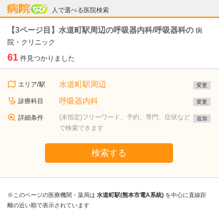
病院なび
人で選べる医院検索
【3ページ目】水道町駅周辺の呼吸器内科/呼吸器科の
病
院・クリニック
61
件見つかりました
水道町駅周辺
エリア/駅
変更
呼吸器内科
診療科目
変更
(未指定)フリーワード、予約、専門、症状など
詳細条件
追加
で検索できます
検索する
※このページの医療機関・薬局は
水道町駅(熊本市電A系統)
を中心に直線距
離の近い順で表示されています