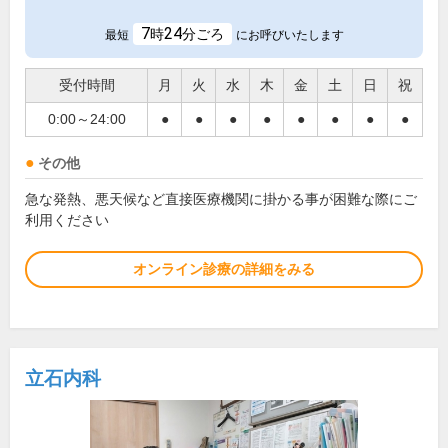
7
24
時
分ごろ
最短
にお呼びいたします
受付時間
月
火
水
木
金
土
日
祝
0:00～24:00
●
●
●
●
●
●
●
●
その他
急な発熱、悪天候など直接医療機関に掛かる事が困難な際にご
利用ください
オンライン診療の詳細をみる
立石内科