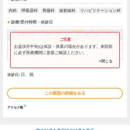
内科
呼吸器科
胃腸科
放射線科
リハビリテーション科
診療/受付時間・休診日
診療時間
月
火
水
木
金
土
日
祝
9:00～13:00
●
●
●
●
●
●
お盆(8月中旬)は休診・休業の場合があります。来院前
に必ず医療機関に直接ご確認ください。
14:00～18:00
●
●
●
●
●
×閉じる
日、祝
休診日:
この医院の詳細をみる
※
アクセス数