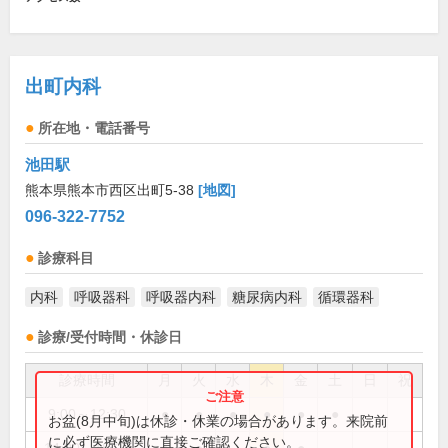
出町内科
所在地・電話番号
池田駅
熊本県熊本市西区出町5-38
[地図]
096-322-7752
診療科目
内科
呼吸器科
呼吸器内科
糖尿病内科
循環器科
診療/受付時間・休診日
診療時間
月
火
水
木
金
土
日
祝
9:00～12:30
●
●
●
●
●
●
お盆(8月中旬)は休診・休業の場合があります。来院前
に必ず医療機関に直接ご確認ください。