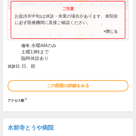
診療時間
月
火
水
木
金
土
日
祝
9:00～12:00
●
●
●
●
●
お盆(8月中旬)は休診・休業の場合があります。来院前
に必ず医療機関に直接ご確認ください。
9:00～13:00
●
×閉じる
15:00～18:00
●
●
●
●
水曜AMのみ
備考:
土曜13時まで
臨時休診あり
日、祝
休診日:
この医院の詳細をみる
※
アクセス数
水前寺とうや病院