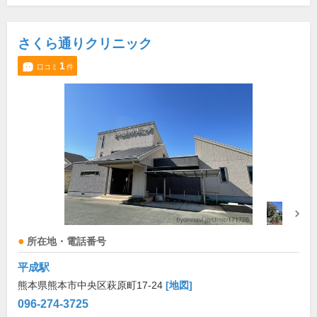
さくら通りクリニック
1
口コミ
件
所在地・電話番号
平成駅
熊本県熊本市中央区萩原町17-24
[地図]
096-274-3725