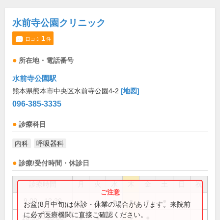
水前寺公園クリニック
1
口コミ
件
所在地・電話番号
水前寺公園駅
熊本県熊本市中央区水前寺公園4-2
[地図]
096-385-3335
診療科目
内科
呼吸器科
診療/受付時間・休診日
診療時間
月
火
水
木
金
土
日
祝
9:00～12:30
●
●
●
●
●
●
お盆(8月中旬)は休診・休業の場合があります。来院前
に必ず医療機関に直接ご確認ください。
16:30～18:00
●
●
●
●