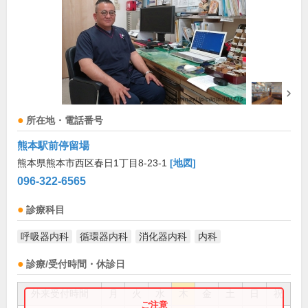
所在地・電話番号
熊本駅前停留場
熊本県熊本市西区春日1丁目8-23-1
[地図]
096-322-6565
診療科目
呼吸器内科
循環器内科
消化器内科
内科
診療/受付時間・休診日
外来受付時間
月
火
水
木
金
土
日
祝