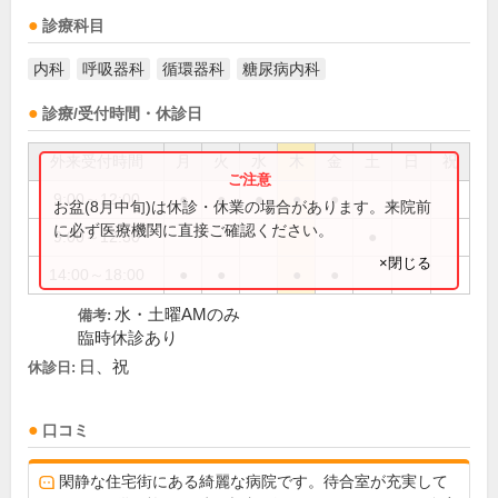
診療科目
内科
呼吸器科
循環器科
糖尿病内科
診療/受付時間・休診日
外来受付時間
月
火
水
木
金
土
日
祝
9:00～12:00
●
●
●
●
●
お盆(8月中旬)は休診・休業の場合があります。来院前
に必ず医療機関に直接ご確認ください。
9:00～12:30
●
×閉じる
14:00～18:00
●
●
●
●
水・土曜AMのみ
備考:
臨時休診あり
日、祝
休診日:
口コミ
閑静な住宅街にある綺麗な病院です。待合室が充実して