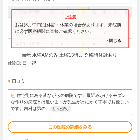
外来受付時間
月
火
水
木
金
土
日
祝
9:00～12:30
●
●
●
●
●
お盆(8月中旬)は休診・休業の場合があります。来院前
に必ず医療機関に直接ご確認ください。
9:00～13:00
●
×閉じる
14:00～18:00
●
●
●
●
水曜AMのみ 土曜13時まで 臨時休診あり
備考:
日・祝
休診日:
口コミ
住宅街にある昔ながらの病院です。最近みかけるモダン
な作りの病院とは違いますが先生がとにかく丁寧でお優しい
です。内科は男の...
もっと読む
この医院の詳細をみる