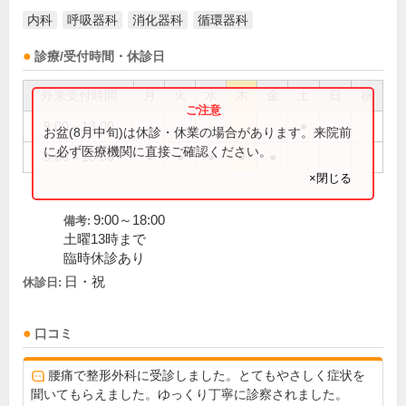
内科
呼吸器科
消化器科
循環器科
診療/受付時間・休診日
外来受付時間
月
火
水
木
金
土
日
祝
9:00～13:00
●
お盆(8月中旬)は休診・休業の場合があります。来院前
に必ず医療機関に直接ご確認ください。
9:00～18:00
●
●
●
●
●
×閉じる
9:00～18:00
備考:
土曜13時まで
臨時休診あり
日・祝
休診日:
口コミ
腰痛で整形外科に受診しました。とてもやさしく症状を
聞いてもらえました。ゆっくり丁寧に診察されました。