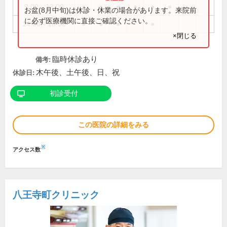
9:00～13:00
●
●
●
●
●
●
お盆(8月中旬)は休診・休業の場合があります。来院前
に必ず医療機関に直接ご確認ください。
14:00～18:00
●
●
●
●
×閉じる
臨時休診あり
備考:
木午後、土午後、日、祝
休診日:
初診受付
この医院の詳細をみる
※
アクセス数
八王寺町クリニック