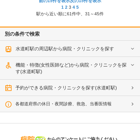
前の15件を表示
次の15件を表示
1
2
3
4
5
駅から近い順に
61
件中、
31～45件
別の条件で検索
水道町駅の周辺駅から病院・クリニックを探す
機能・特徴(女性医師など)から病院・クリニックを探
す(水道町駅)
予約ができる病院・クリニックを探す(水道町駅)
各都道府県の休日・夜間診療、救急、当番医情報
病院なび
からのアンケートにご協力ください。