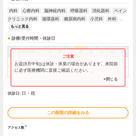
内科
心療内科
脳神経内科
呼吸器科
消化器科
ペイン
クリニック内科
循環器科
糖尿病内科
小児科
外科
...
もっと見る
診療/受付時間・休診日
診療時間
月
火
水
木
金
土
日
祝
9:00～12:30
●
●
●
●
●
●
お盆(8月中旬)は休診・休業の場合があります。来院前
に必ず医療機関に直接ご確認ください。
13:30～17:30
●
●
●
●
●
×閉じる
日・祝
休診日:
この医院の詳細をみる
※
アクセス数