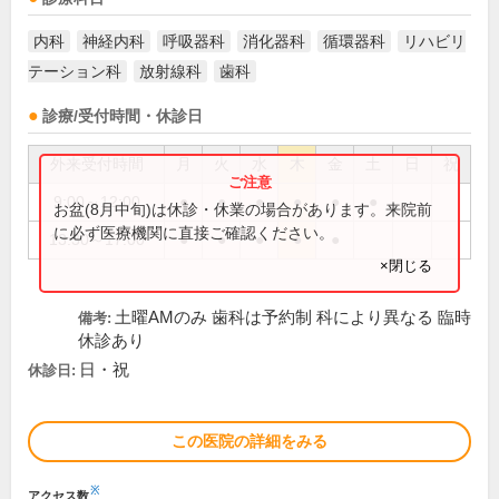
内科
神経内科
呼吸器科
消化器科
循環器科
リハビリ
テーション科
放射線科
歯科
診療/受付時間・休診日
外来受付時間
月
火
水
木
金
土
日
祝
9:00～12:00
●
●
●
●
●
●
お盆(8月中旬)は休診・休業の場合があります。来院前
に必ず医療機関に直接ご確認ください。
13:30～17:00
●
●
●
●
●
×閉じる
土曜AMのみ 歯科は予約制 科により異なる 臨時
備考:
休診あり
日・祝
休診日:
この医院の詳細をみる
※
アクセス数