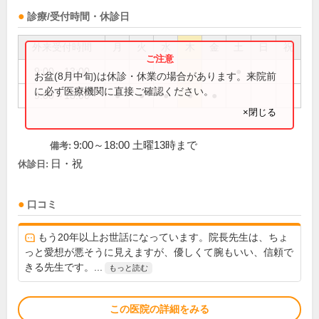
診療/受付時間・休診日
外来受付時間
月
火
水
木
金
土
日
祝
9:00～13:00
●
お盆(8月中旬)は休診・休業の場合があります。来院前
に必ず医療機関に直接ご確認ください。
9:00～18:00
●
●
●
●
●
×閉じる
9:00～18:00 土曜13時まで
備考:
日・祝
休診日:
口コミ
もう20年以上お世話になっています。院長先生は、ちょ
っと愛想が悪そうに見えますが、優しくて腕もいい、信頼で
きる先生です。...
もっと読む
この医院の詳細をみる