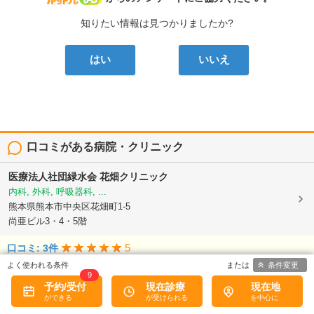
知りたい情報は見つかりましたか?
はい
いいえ
口コミがある病院・クリニック
医療法人社団緑水会
花畑クリニック
内科, 外科, 呼吸器科, ...
熊本県熊本市中央区花畑町1-5
尚亜ビル3・4・5階
5
口コミ: 3件
居心地のいいクリニックでした。初めての大腸カメラで不安だっのですが、先
条件変更
9
生、看護師さんに色々と気を使って頂いて、安心して検...
続きを読む
予約/受付
現在診療
現在地
社会医療法人令和会
熊本整形外科病院