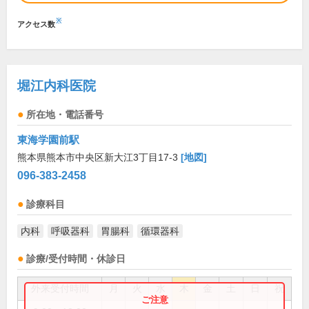
※
アクセス数
堀江内科医院
所在地・電話番号
東海学園前駅
熊本県熊本市中央区新大江3丁目17-3
[地図]
096-383-2458
診療科目
内科
呼吸器科
胃腸科
循環器科
診療/受付時間・休診日
外来受付時間
月
火
水
木
金
土
日
祝