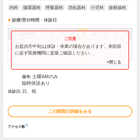
内科
循環器科
呼吸器科
消化器科
小児科
放射線科
診療/受付時間・休診日
診療時間
月
火
水
木
金
土
日
祝
9:00～12:30
●
●
●
●
●
●
お盆(8月中旬)は休診・休業の場合があります。来院前
に必ず医療機関に直接ご確認ください。
13:30～18:00
●
●
●
●
●
×閉じる
土曜AMのみ
備考:
臨時休診あり
日、祝
休診日:
この医院の詳細をみる
※
アクセス数