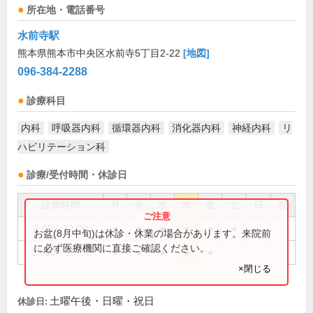
所在地・電話番号
水前寺駅
熊本県熊本市中央区水前寺5丁目2-22
[地図]
096-384-2288
診療科目
内科
呼吸器内科
循環器内科
消化器内科
神経内科
リ
ハビリテーション科
診療/受付時間・休診日
診療時間
月
火
水
木
金
土
日
祝
9:00～12:00
●
●
●
●
●
●
お盆(8月中旬)は休診・休業の場合があります。来院前
に必ず医療機関に直接ご確認ください。
13:30～18:00
●
●
●
●
●
×閉じる
土曜午後・日曜・祝日
休診日: