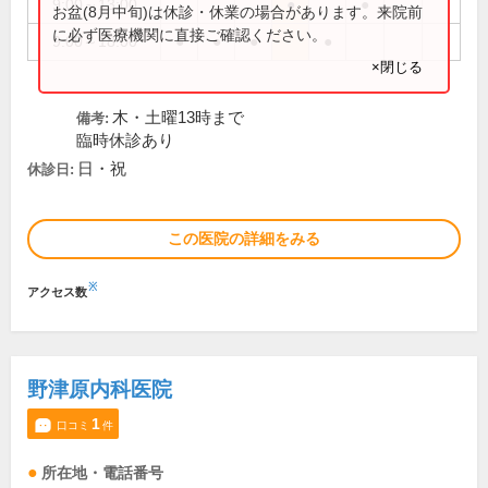
9:00～13:00
●
●
お盆(8月中旬)は休診・休業の場合があります。来院前
に必ず医療機関に直接ご確認ください。
9:00～18:00
●
●
●
●
×閉じる
木・土曜13時まで
備考:
臨時休診あり
日・祝
休診日:
この医院の詳細をみる
※
アクセス数
野津原内科医院
1
口コミ
件
所在地・電話番号