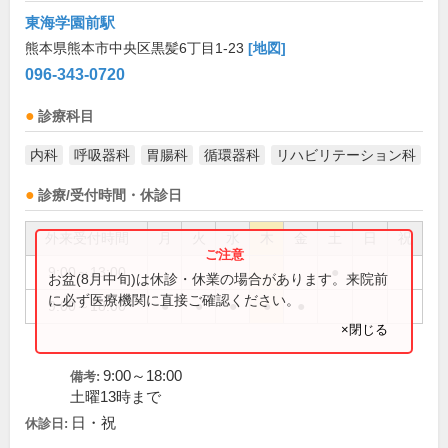
東海学園前駅
熊本県熊本市中央区黒髪6丁目1-23
[地図]
096-343-0720
診療科目
内科
呼吸器科
胃腸科
循環器科
リハビリテーション科
診療/受付時間・休診日
外来受付時間
月
火
水
木
金
土
日
祝
9:00～13:00
●
お盆(8月中旬)は休診・休業の場合があります。来院前
に必ず医療機関に直接ご確認ください。
9:00～18:00
●
●
●
●
●
×閉じる
9:00～18:00
備考:
土曜13時まで
日・祝
休診日: