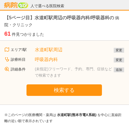
病院なび
人で選べる医院検索
【5ページ目】水道町駅周辺の呼吸器内科/呼吸器科の
病
院・クリニック
61
件見つかりました
水道町駅周辺
エリア/駅
変更
呼吸器内科
診療科目
変更
(未指定)フリーワード、予約、専門、症状など
詳細条件
追加
で検索できます
検索する
※このページの医療機関・薬局は
水道町駅(熊本市電A系統)
を中心に直線距
離の近い順で表示されています