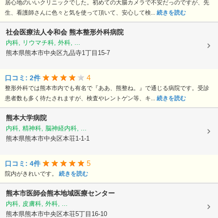
居心地のいいクリニックでした。初めての大腸カメラで不安だっのですが、先
生、看護師さんに色々と気を使って頂いて、安心して検...
続きを読む
社会医療法人令和会
熊本整形外科病院
内科, リウマチ科, 外科, ...
熊本県熊本市中央区九品寺1丁目15-7
4
口コミ: 2件
整形外科では熊本市内でも有名で『ああ、熊整ね。』で通じる病院です。受診
患者数も多く待たされますが、検査やレントゲン等、キ...
続きを読む
熊本大学病院
内科, 精神科, 脳神経内科, ...
熊本県熊本市中央区本荘1-1-1
5
口コミ: 4件
院内がきれいです。
続きを読む
熊本市医師会熊本地域医療センター
内科, 皮膚科, 外科, ...
熊本県熊本市中央区本荘5丁目16-10