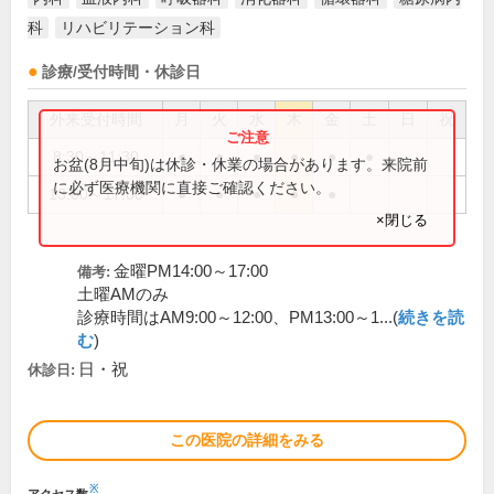
科
リハビリテーション科
診療/受付時間・休診日
外来受付時間
月
火
水
木
金
土
日
祝
8:30～11:30
●
●
●
●
●
●
お盆(8月中旬)は休診・休業の場合があります。来院前
に必ず医療機関に直接ご確認ください。
13:00～17:00
●
●
●
●
●
×閉じる
金曜PM14:00～17:00
備考:
土曜AMのみ
診療時間はAM9:00～12:00、PM13:00～1...(
続きを読
む
)
日・祝
休診日:
この医院の詳細をみる
※