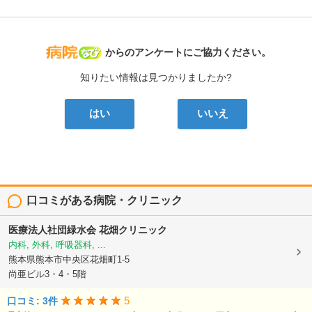
病院なび
からのアンケートにご協力ください。
知りたい情報は見つかりましたか?
はい
いいえ
口コミがある病院・クリニック
医療法人社団緑水会
花畑クリニック
内科, 外科, 呼吸器科, ...
熊本県熊本市中央区花畑町1-5
尚亜ビル3・4・5階
5
口コミ: 3件