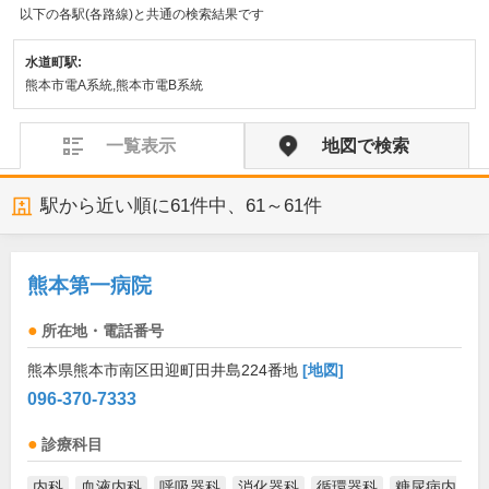
以下の各駅(各路線)と共通の検索結果です
水道町駅:
熊本市電A系統,熊本市電B系統
一覧表示
地図で検索
駅から近い順に
61
件中、
61～61件
熊本第一病院
所在地・電話番号
熊本県熊本市南区田迎町田井島224番地
[地図]
096-370-7333
診療科目
内科
血液内科
呼吸器科
消化器科
循環器科
糖尿病内