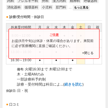
内科
アレルギー科
外科
漢方内科
精神科
呼吸器科
消化器科
循環器科
小児科
肛門科
...
もっと見る
診療/受付時間・休診日
外来受付時間
月
火
水
木
金
土
日
祝
8:00～12:00
●
●
●
●
●
お盆(8月中旬)は休診・休業の場合があります。来院前
8:00～16:30
●
に必ず医療機関に直接ご確認ください。
13:30～16:30
●
●
●
×閉じる
16:30～19:00
●
●
●
火曜16:30まで 木曜12:00まで
備考:
木・土曜AMのみ
一部診療科予約制
診療・受付時間は科目によ...(
続きを読む
)
日・祝
休診日:
口コミ