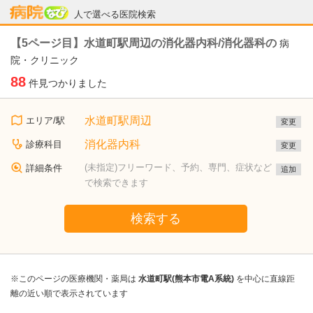
病院なび
人で選べる医院検索
【5ページ目】水道町駅周辺の消化器内科/消化器科の
病
院・クリニック
88
件見つかりました
水道町駅周辺
エリア/駅
変更
消化器内科
診療科目
変更
(未指定)フリーワード、予約、専門、症状など
詳細条件
追加
で検索できます
検索する
※このページの医療機関・薬局は
水道町駅(熊本市電A系統)
を中心に直線距
離の近い順で表示されています