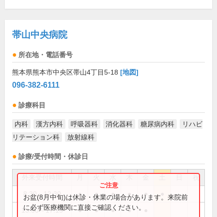
帯山中央病院
所在地・電話番号
熊本県熊本市中央区帯山4丁目5-18
[地図]
096-382-6111
診療科目
内科
漢方内科
呼吸器科
消化器科
糖尿病内科
リハビ
リテーション科
放射線科
診療/受付時間・休診日
外来受付時間
月
火
水
木
金
土
日
祝
8:30～12:30
●
●
●
●
●
●
お盆(8月中旬)は休診・休業の場合があります。来院前
に必ず医療機関に直接ご確認ください。
13:30～17:15
●
●
●
●
●