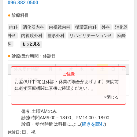
096-382-0500
診療科目
内科
消化器内科
内視鏡内科
循環器内科
外科
消化器
外科
内視鏡外科
整形外科
リハビリテーション科
麻酔
科
...
もっと見る
診療/受付時間・休診日
外来受付時間
月
火
水
木
金
土
日
祝
8:40～12:30
●
●
●
●
●
●
お盆(8月中旬)は休診・休業の場合があります。来院前
に必ず医療機関に直接ご確認ください。
13:50～17:30
●
●
●
●
●
×閉じる
土曜AMのみ
備考:
診療時間AM9:00～13:00、PM14:00～18:00
診療・受付時間は科目によ...(
続きを読む
)
日、祝
休診日: