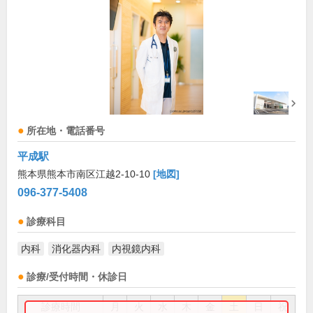
所在地・電話番号
平成駅
熊本県熊本市南区江越2-10-10
[地図]
096-377-5408
診療科目
内科
消化器内科
内視鏡内科
診療/受付時間・休診日
診療時間
月
火
水
木
金
土
日
祝