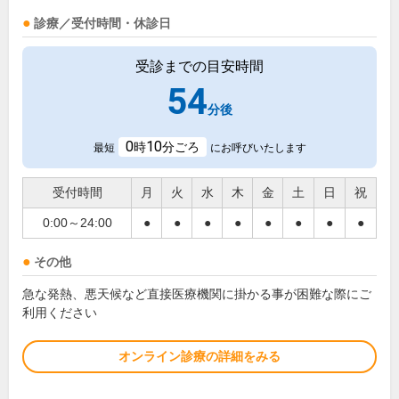
診療／受付時間・休診日
受診までの目安時間
54
分後
0
10
時
分ごろ
最短
にお呼びいたします
受付時間
月
火
水
木
金
土
日
祝
0:00～24:00
●
●
●
●
●
●
●
●
その他
急な発熱、悪天候など直接医療機関に掛かる事が困難な際にご
利用ください
オンライン診療の詳細をみる