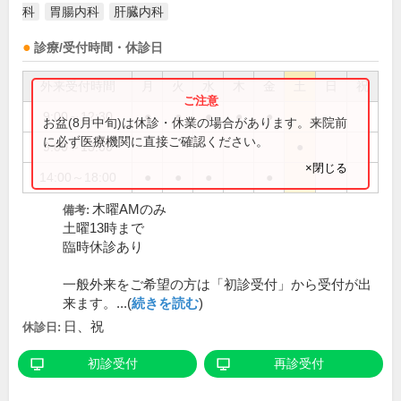
科
胃腸内科
肝臓内科
診療/受付時間・休診日
外来受付時間
月
火
水
木
金
土
日
祝
9:00～12:30
●
●
●
●
●
お盆(8月中旬)は休診・休業の場合があります。来院前
に必ず医療機関に直接ご確認ください。
9:00～13:00
●
×閉じる
14:00～18:00
●
●
●
●
木曜AMのみ
備考:
土曜13時まで
臨時休診あり
一般外来をご希望の方は「初診受付」から受付が出
来ます。...(
続きを読む
)
日、祝
休診日:
初診受付
再診受付