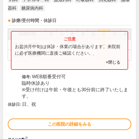
器科
糖尿病内科
診療/受付時間・休診日
診療時間
月
火
水
木
金
土
日
祝
8:30～12:30
●
●
●
●
●
●
お盆(8月中旬)は休診・休業の場合があります。来院前
に必ず医療機関に直接ご確認ください。
14:00～18:30
●
●
●
●
×閉じる
WEB順番受付可
備考:
臨時休診あり
※受け付けは午前・午後とも30分前に終了いたしま
す。
日、祝
休診日:
この医院の詳細をみる
※