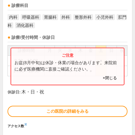
診療科目
内科
呼吸器科
胃腸科
外科
整形外科
小児外科
肛門
科
消化器科
診療/受付時間・休診日
診療時間
月
火
水
木
金
土
日
祝
9:30～13:00
●
●
●
●
●
お盆(8月中旬)は休診・休業の場合があります。来院前
に必ず医療機関に直接ご確認ください。
14:30～18:30
●
●
●
●
×閉じる
木・日・祝
休診日:
この医院の詳細をみる
※
アクセス数