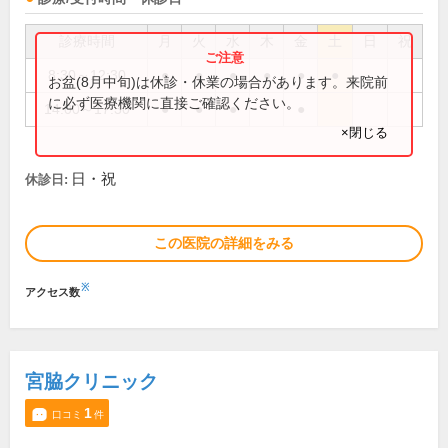
診療時間
月
火
水
木
金
土
日
祝
8:30～12:30
●
●
●
●
●
●
お盆(8月中旬)は休診・休業の場合があります。来院前
に必ず医療機関に直接ご確認ください。
14:00～17:30
●
●
●
●
×閉じる
日・祝
休診日:
この医院の詳細をみる
※
アクセス数
宮脇クリニック
1
口コミ
件