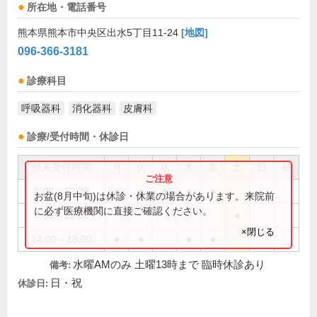
所在地・電話番号
熊本県熊本市中央区出水5丁目11-24
[地図]
096-366-3181
診療科目
呼吸器科
消化器科
皮膚科
診療/受付時間・休診日
外来受付時間
月
火
水
木
金
土
日
祝
9:00～12:30
●
●
●
●
●
お盆(8月中旬)は休診・休業の場合があります。来院前
に必ず医療機関に直接ご確認ください。
9:00～13:00
●
×閉じる
14:00～18:00
●
●
●
●
水曜AMのみ 土曜13時まで 臨時休診あり
備考:
日・祝
休診日: