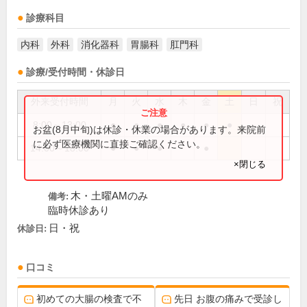
診療科目
内科
外科
消化器科
胃腸科
肛門科
診療/受付時間・休診日
外来受付時間
月
火
水
木
金
土
日
祝
8:00～13:00
●
●
●
●
●
●
お盆(8月中旬)は休診・休業の場合があります。来院前
に必ず医療機関に直接ご確認ください。
14:00～18:00
●
●
●
●
×閉じる
木・土曜AMのみ
備考:
臨時休診あり
日・祝
休診日:
口コミ
初めての大腸の検査で不
先日 お腹の痛みで受診し