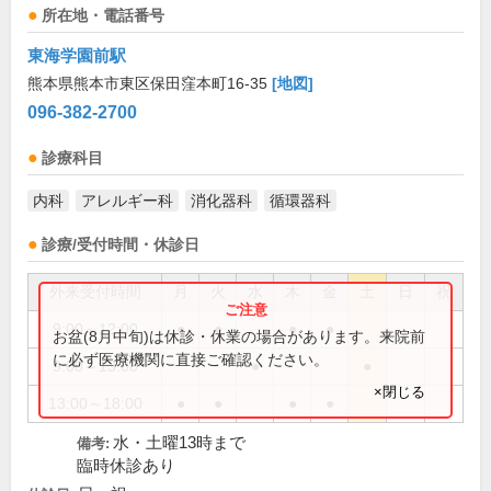
所在地・電話番号
東海学園前駅
熊本県熊本市東区保田窪本町16-35
[地図]
096-382-2700
診療科目
内科
アレルギー科
消化器科
循環器科
診療/受付時間・休診日
外来受付時間
月
火
水
木
金
土
日
祝
9:00～12:00
●
●
●
●
お盆(8月中旬)は休診・休業の場合があります。来院前
に必ず医療機関に直接ご確認ください。
9:00～13:00
●
●
×閉じる
13:00～18:00
●
●
●
●
水・土曜13時まで
備考:
臨時休診あり