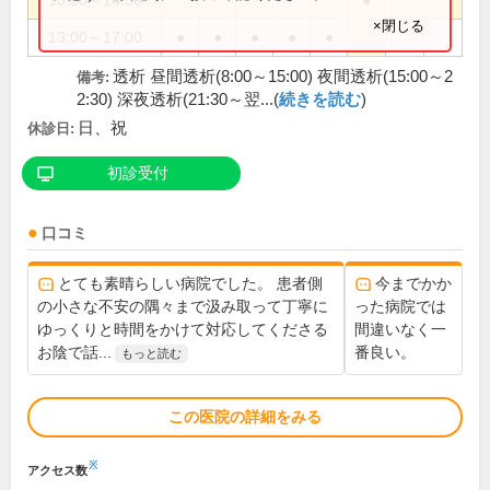
13:00～14:30
●
×閉じる
13:00～17:00
●
●
●
●
●
透析 昼間透析(8:00～15:00) 夜間透析(15:00～2
備考:
2:30) 深夜透析(21:30～翌...(
続きを読む
)
日、祝
休診日:
初診受付
口コミ
とても素晴らしい病院でした。 患者側
今までかか
の小さな不安の隅々まで汲み取って丁寧に
った病院では
ゆっくりと時間をかけて対応してくださる
間違いなく一
お陰で話...
番良い。
もっと読む
この医院の詳細をみる
※
アクセス数