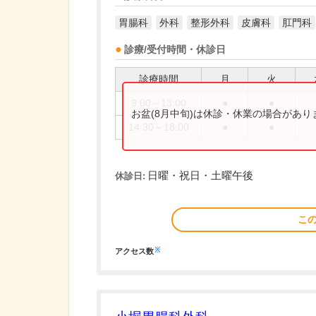
胃腸科
外科
整形外科
皮膚科
肛門科
診療/受付時間・休診日
診療時間
月
火
9:00～13:00
●
●
お盆(8月中旬)は休診・休業の場合があ
14:30～18:00
●
●
日曜・祝日・土曜午後
休診日:
こ
※
アクセス数