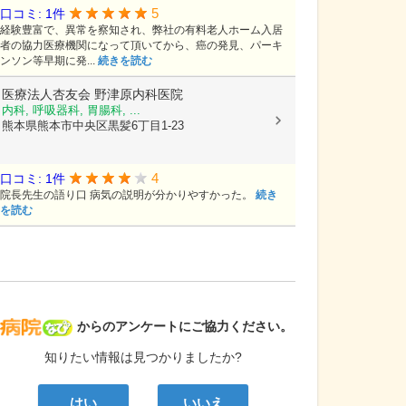
5
口コミ: 1件
経験豊富で、異常を察知され、弊社の有料老人ホーム入居
者の協力医療機関になって頂いてから、癌の発見、パーキ
ンソン等早期に発...
続きを読む
医療法人杏友会
野津原内科医院
内科, 呼吸器科, 胃腸科, ...
熊本県熊本市中央区黒髪6丁目1-23
4
口コミ: 1件
院長先生の語り口 病気の説明が分かりやすかった。
続き
を読む
病院なび
からのアンケートにご協力ください。
知りたい情報は見つかりましたか?
はい
いいえ