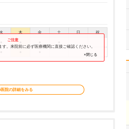
水
木
金
土
日
祝
●
●
●
●
ります。来院前に必ず医療機関に直接ご確認ください。
●
●
●
×閉じる
の医院の詳細をみる