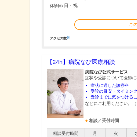
日・祝
休診日:
こ
※
アクセス数
【24h】
病院なび医療相談
病院なび公式サービス
症状や受診について医師に
症状に適した診療科
受診の目安・タイミン
受診までに気をつける
などにご利用ください。（
相談／受付時間
相談受付時間
月
火