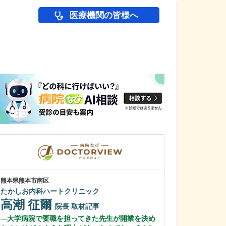
医療機関の皆様へ
医師(ドクター)の
熊本県熊本市南区
千葉県市川市
たかしお内科ハートクリニック
市川すずき消化
高潮 征爾
鈴木 大輔
院長
取材記事
大学病院で要職を担ってきた先生が開業を決め
医院の特徴であ