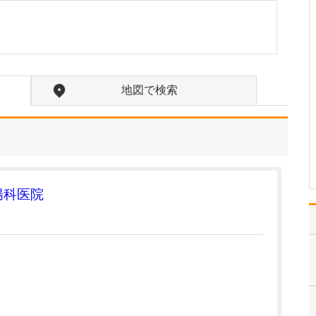
当院は、私が生まれた
1958年(昭和33年)に、外
科医だった私の父が開院
しました。開院当初から
医院と自宅が同じ建物内
にあり、私は、診療所を
地図で検索
遊び場のようにして育っ
てきたんです(笑)。 1966
年(昭和4…
>>記事全文を読む
腸科医院