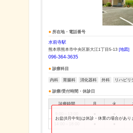
所在地・電話番号
水前寺駅
熊本県熊本市中央区新大江1丁目5-13
[地図]
096-364-3635
診療科目
内科
胃腸科
消化器科
外科
リハビリ
診療/受付時間・休診日
診療時間
月
火
9:00～13:00
●
●
お盆(8月中旬)は休診・休業の場合があ
14:00～18:00
●
●