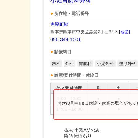
小堀胃腸科外科
所在地・電話番号
黒髪町駅
熊本県熊本市中央区黒髪2丁目32-3
[地図]
096-344-1001
診療科目
内科
外科
胃腸科
小児外科
整形外科
診療/受付時間・休診日
外来受付時間
月
火
9:00～12:30
●
●
お盆(8月中旬)は休診・休業の場合があ
14:00～18:00
●
●
土曜AMのみ
備考:
臨時休診あり