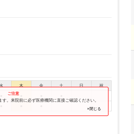
水
木
金
土
日
祝
●
●
●
●
ります。来院前に必ず医療機関に直接ご確認ください。
●
●
●
×閉じる