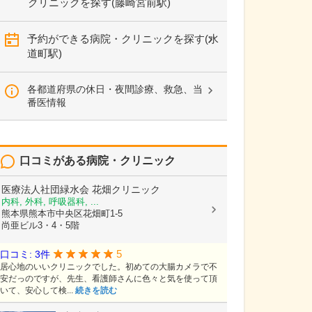
クリニックを探す(藤崎宮前駅)
予約ができる病院・クリニックを探す(水
道町駅)
各都道府県の休日・夜間診療、救急、当
番医情報
口コミがある病院・クリニック
医療法人社団緑水会
花畑クリニック
内科, 外科, 呼吸器科, ...
熊本県熊本市中央区花畑町1-5
尚亜ビル3・4・5階
5
口コミ: 3件
居心地のいいクリニックでした。初めての大腸カメラで不
安だっのですが、先生、看護師さんに色々と気を使って頂
いて、安心して検...
続きを読む