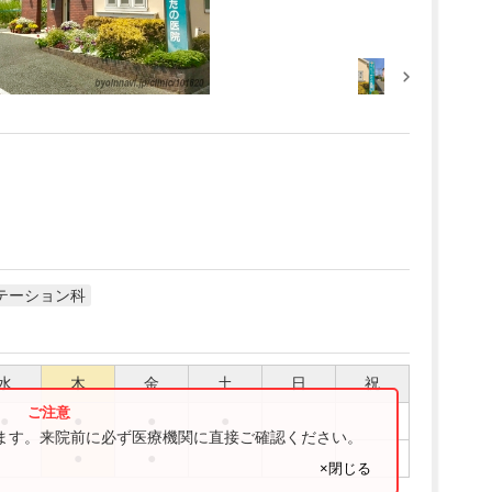
テーション科
水
木
金
土
日
祝
●
●
●
●
ります。来院前に必ず医療機関に直接ご確認ください。
●
●
×閉じる