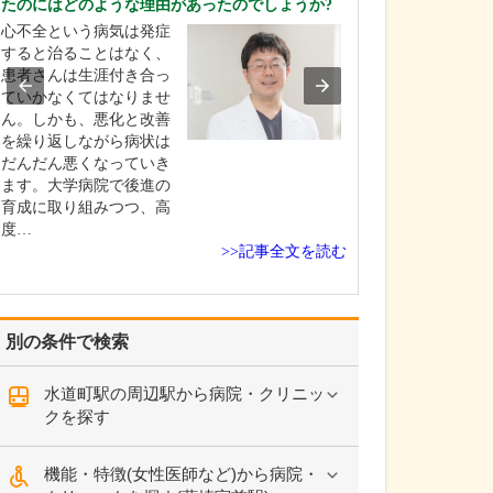
たのにはどのような理由があったのでしょうか?
ださい
心不全という病気は発症
当院の内視鏡検
すると治ることはなく、
者さんがつらく
患者さんは生涯付き合っ
思いをしないよ
ていかなくてはなりませ
してリラックス
ん。しかも、悪化と改善
で受けられるよ
を繰り返しながら病状は
ざまなシステム
だんだん悪くなっていき
備を導入して、
ます。大学病院で後進の
門医が高度な技
育成に取り組みつつ、高
ています。…
度…
>>記事全文を読む
別の条件で検索
水道町駅の周辺駅から病院・クリニッ
クを探す
機能・特徴(女性医師など)から病院・