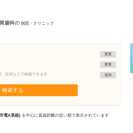
/胃腸科の
病院・クリニック
変更
変更
門、症状などで検索できます
追加
検索する
東京都世田谷区
天下堂医院
市電A系統)
を中心に直線距離の近い順で表示されています
雨宮 明文
院長
取材記事
医師を志したきっかけをお聞かせください。