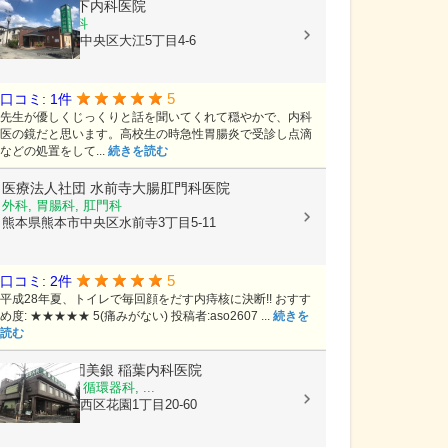
医療法人
竹下内科医院
内科, 胃腸内科
熊本県熊本市中央区大江5丁目4-6
5
口コミ: 1件
先生が優しくじっくりと話を聞いてくれて穏やかで、内科
医の鏡だと思います。高校生の時急性胃腸炎で受診し点滴
などの処置をして...
続きを読む
医療法人社団
水前寺大腸肛門科医院
外科, 胃腸科, 肛門科
熊本県熊本市中央区水前寺3丁目5-11
5
口コミ: 2件
平成28年夏、トイレで毎回顔をだす内痔核に決断!! おすす
め度: ★★★★★ 5(痛みがない) 投稿者:aso2607 ...
続きを
読む
医療法人社団美銀
稲葉内科医院
内科, 胃腸科, 循環器科, ...
熊本県熊本市西区花園1丁目20-60