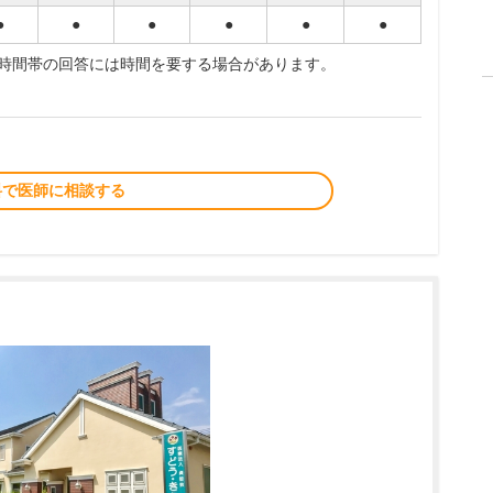
●
●
●
●
●
●
夜時間帯の回答には時間を要する場合があります。
料で医師に相談する