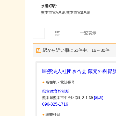
水道町駅:
熊本市電A系統,熊本市電B系統
一覧表示
駅から近い順に
51
件中、
16～30件
医療法人社団京杏会 藏元外科胃
所在地・電話番号
県立体育館前駅
熊本県熊本市中央区京町2-1-39
[地図]
096-325-1716
診療科目