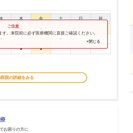
水
木
金
土
日
祝
●
●
ります。来院前に必ず医療機関に直接ご確認ください。
●
●
×閉じる
●
●
の医院の詳細をみる
療
でお困りの方に