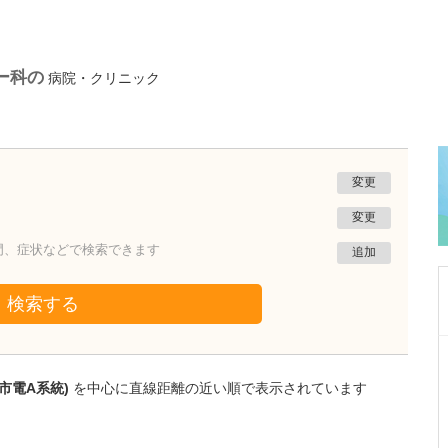
ー科の
病院・クリニック
変更
変更
門、症状などで検索できます
追加
検索する
千葉県柏市
かしわ耳鼻咽喉科クリニック
市電A系統)
を中心に直線距離の近い順で表示されています
佐々原 剛
院長
取材記事
クリニックの特徴を教えてください。