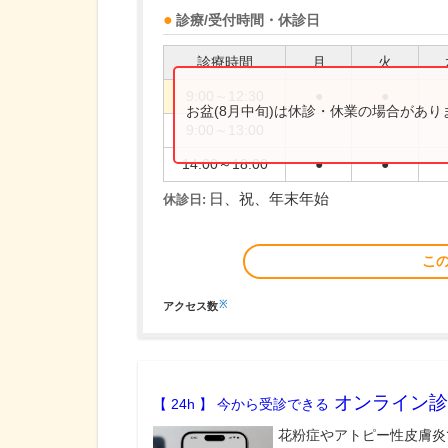
診療/受付時間・休診日
診療時間
月
火
9:00～12:30
●
●
お盆(8月中旬)は休診・休業の場合があ
9:00～13:00
14:00～18:00
●
●
日、祝、年末年始
休診日:
こ
※
アクセス数
オンライン診
【 24h 】 今から受診できる
花粉症やアトピー性皮膚炎