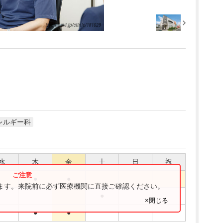
レルギー科
水
木
金
土
日
祝
●
●
ります。来院前に必ず医療機関に直接ご確認ください。
●
×閉じる
●
●