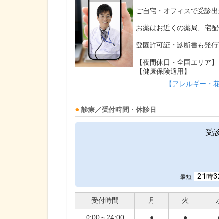
ご自宅・オフィスで受診出
お薬はお近くの薬局、宅配
登園許可証・診断書も発行
【夜間休日・全国エリア】
【健康保険適用】
【アレルギー・
診療／受付時間・休診日
受
21
3
時
最短
受付時間
月
火
0:00～24:00
●
●