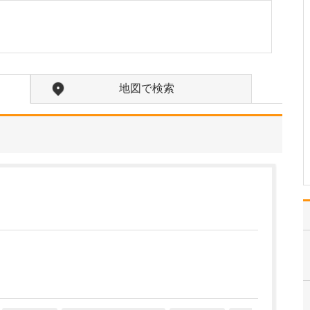
一番の特徴は、耳鼻咽喉
科用のCT検査装置を導入
していることですね。導
入している耳鼻咽喉科ク
リニックはまだ珍しいよ
うですが、診断の精度を
地図で検索
圧倒的に高められる点
で、私は必要性を実感し
ています。実際、他の病
院…
>>記事全文を読む