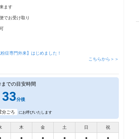
来ます
便でお受け取り
可
花粉症専門外来】はじめました！
こちらから＞＞
診までの目安時間
33
分後
2
分ごろ
にお呼びいたします
水
木
金
土
日
祝
●
●
●
●
●
●