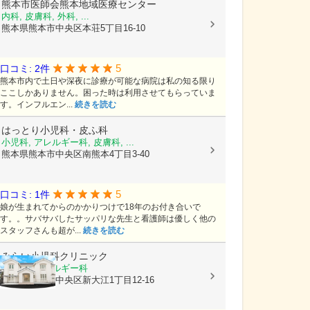
熊本市医師会熊本地域医療センター
内科, 皮膚科, 外科, ...
熊本県熊本市中央区本荘5丁目16-10
5
口コミ: 2件
熊本市内で土日や深夜に診療が可能な病院は私の知る限り
ここしかありません。困った時は利用させてもらっていま
す。インフルエン...
続きを読む
はっとり小児科・皮ふ科
小児科, アレルギー科, 皮膚科, ...
熊本県熊本市中央区南熊本4丁目3-40
5
口コミ: 1件
娘が生まれてからのかかりつけで18年のお付き合いで
す。。サバサバしたサッパリな先生と看護師は優しく他の
スタッフさんも超が...
続きを読む
みらい小児科クリニック
小児科, アレルギー科
熊本県熊本市中央区新大江1丁目12-16