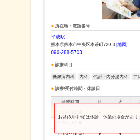
所在地・電話番号
平成駅
熊本県熊本市中央区本荘町720-3
[地図]
096-288-5703
診療科目
糖尿病内科
内科
代謝・内分泌内科
ア
診療/受付時間・休診日
診療時間
月
火
9:00～12:30
●
●
お盆(8月中旬)は休診・休業の場合があ
9:00～13:00
14:00～18:00
●
●