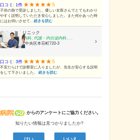
5
口コミ: 1件
子供の熱で受診しました。優しい女医さんでとてもわかり
やすく説明していただき安心しました。また何かあった時
にはお伺いさせて...
続きを読む
きさぬきクリニック
糖尿病内科, 内科, 代謝・内分泌内科, ...
熊本県熊本市中央区本荘町720-3
5
口コミ: 3件
不安だらけで診察室に入りましたが、先生が安心する説明
をして下さいました。
続きを読む
病院なび
からのアンケートにご協力ください。
知りたい情報は見つかりましたか?
はい
いいえ