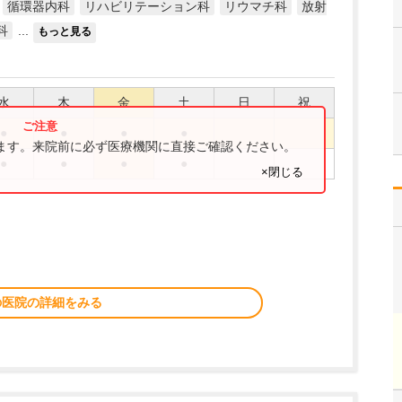
循環器内科
リハビリテーション科
リウマチ科
放射
科
...
もっと見る
水
木
金
土
日
祝
●
●
●
●
ります。来院前に必ず医療機関に直接ご確認ください。
●
●
●
●
×閉じる
の医院の詳細をみる