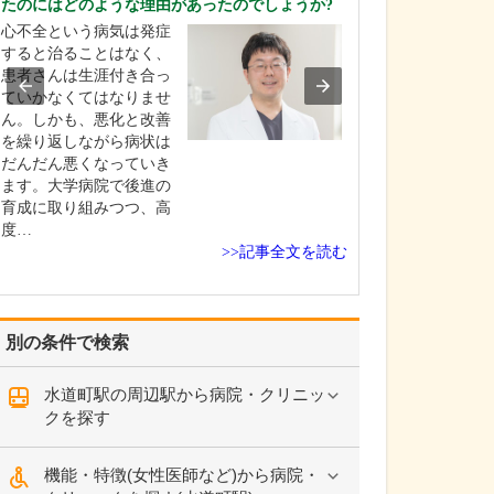
たのにはどのような理由があったのでしょうか?
ください。
心不全という病気は発症
これまで耳を専
すると治ることはなく、
を積んできたこ
患者さんは生涯付き合っ
り、難聴や突発
ていかなくてはなりませ
中耳炎をはじめ
ん。しかも、悪化と改善
やめまいなどの
を繰り返しながら病状は
療には特に力を
だんだん悪くなっていき
ます。難聴は原
ます。大学病院で後進の
て治療法が異な
育成に取り組みつつ、高
まずは詳しい検
度…
こに…
>>記事全文を読む
別の条件で検索
水道町駅の周辺駅から病院・クリニッ
クを探す
機能・特徴(女性医師など)から病院・