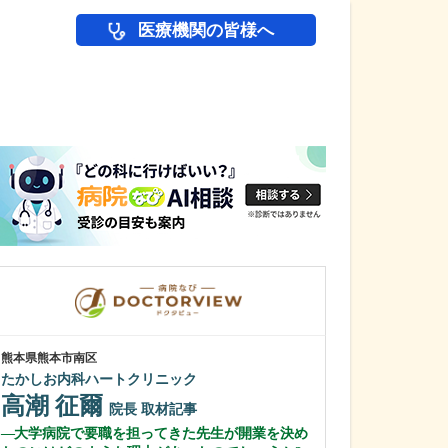
医療機関の皆様へ
医師(ドクター)の
熊本県熊本市南区
東京都中野区
たかしお内科ハートクリニック
中野富士見
高潮 征爾
冨岡 亮太
院長
取材記事
大学病院で要職を担ってきた先生が開業を決め
特に先生が力を