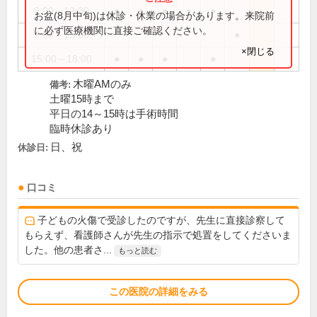
9:00～12:30
●
●
●
●
●
お盆(8月中旬)は休診・休業の場合があります。来院前
に必ず医療機関に直接ご確認ください。
9:00～15:00
●
×閉じる
15:00～18:00
●
●
●
●
木曜AMのみ
備考:
土曜15時まで
平日の14～15時は手術時間
臨時休診あり
日、祝
休診日:
口コミ
子どもの火傷で受診したのですが、先生に直接診察して
もらえず、看護師さんが先生の指示で処置をしてくださいま
した。他の患者さ...
もっと読む
この医院の詳細をみる