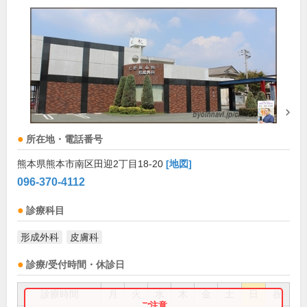
所在地・電話番号
熊本県熊本市南区田迎2丁目18-20
[地図]
096-370-4112
診療科目
形成外科
皮膚科
診療/受付時間・休診日
診療時間
月
火
水
木
金
土
日
祝