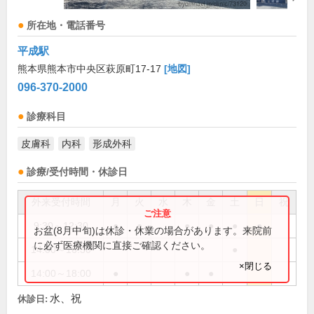
所在地・電話番号
平成駅
熊本県熊本市中央区萩原町17-17
[地図]
096-370-2000
診療科目
皮膚科
内科
形成外科
診療/受付時間・休診日
外来受付時間
月
火
水
木
金
土
日
祝
9:30～12:30
●
●
●
●
●
●
お盆(8月中旬)は休診・休業の場合があります。来院前
に必ず医療機関に直接ご確認ください。
14:00～16:30
●
×閉じる
14:00～18:00
●
●
●
水、祝
休診日: