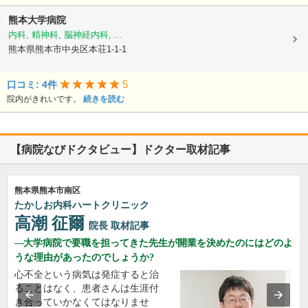
熊本大学病院
内科, 精神科, 脳神経内科, ...
熊本県熊本市中央区本荘1-1-1
5
口コミ: 4件
院内がきれいです。
続きを読む
【病院なびドクタビュー】ドクター取材記事
熊本県熊本市南区
たかしお内科ハートクリニック
高潮 征爾
院長
取材記事
大学病院で要職を担ってきた先生が開業を決めたのにはどのよ
うな理由があったのでしょうか?
心不全という病気は発症すると治
ることはなく、患者さんは生涯付
き合っていかなくてはなりませ