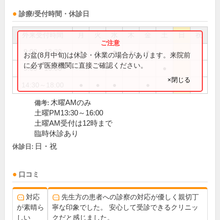
診療/受付時間・休診日
外来受付時間
月
火
水
木
金
土
日
祝
9:00～12:30
●
●
●
●
●
お盆(8月中旬)は休診・休業の場合があります。来院前
に必ず医療機関に直接ご確認ください。
9:00～16:00
●
×閉じる
14:30～18:00
●
●
●
●
木曜AMのみ
備考:
土曜PM13:30～16:00
土曜AM受付は12時まで
臨時休診あり
日・祝
休診日:
口コミ
対応
先生方の患者への診察の対応が優しく親切丁
が素晴ら
寧な印象でした。 安心して受診できるクリニッ
しい
クだと感じました。