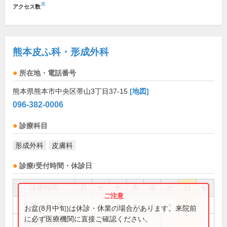
※
アクセス数
熊本皮ふ科・形成外科
所在地・電話番号
熊本県熊本市中央区帯山3丁目37-15
[地図]
096-382-0006
診療科目
形成外科
皮膚科
診療/受付時間・休診日
診療時間
月
火
水
木
金
土
日
祝
9:00～12:30
●
●
●
●
●
●
お盆(8月中旬)は休診・休業の場合があります。来院前
に必ず医療機関に直接ご確認ください。
14:30～17:30
●