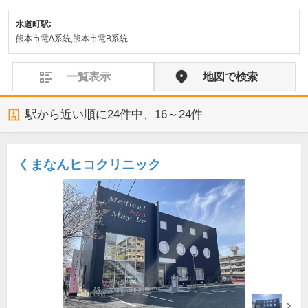
水道町駅:
熊本市電A系統,熊本市電B系統
一覧表示
地図で検索
駅から近い順に
24
件中、
16～24件
くまなんヒコクリニック