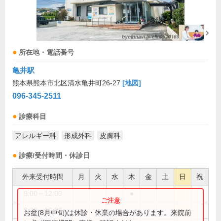
所在地・電話番号
亀井駅
熊本県熊本市北区清水亀井町26-27
[地図]
096-345-2511
診療科目
アレルギー科
形成外科
皮膚科
診療/受付時間・休診日
外来受付時間
月
火
水
木
金
土
日
祝
9:00～12:00
●
9:00～12:30
●
●
●
お盆(8月中旬)は休診・休業の場合があります。来院前