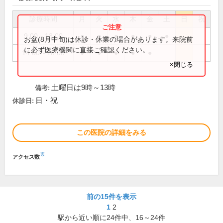
診療時間
月
火
水
木
金
土
日
祝
9:00～13:00
●
●
●
●
●
●
お盆(8月中旬)は休診・休業の場合があります。来院前
に必ず医療機関に直接ご確認ください。
14:00～18:00
●
●
●
●
●
×閉じる
土曜日は9時～13時
備考:
日・祝
休診日:
この医院の詳細をみる
※
アクセス数
前の15件を表示
1
2
駅から近い順に
24
件中、
16～24件