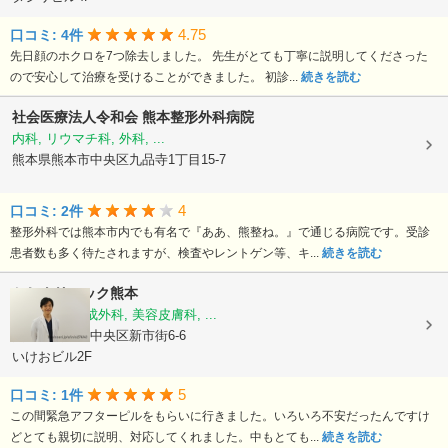
4.75
口コミ: 4件
先日顔のホクロを7つ除去しました。 先生がとても丁寧に説明してくださった
ので安心して治療を受けることができました。 初診...
続きを読む
社会医療法人令和会
熊本整形外科病院
内科, リウマチ科, 外科, ...
熊本県熊本市中央区九品寺1丁目15-7
4
口コミ: 2件
整形外科では熊本市内でも有名で『ああ、熊整ね。』で通じる病院です。受診
患者数も多く待たされますが、検査やレントゲン等、キ...
続きを読む
かじクリニック熊本
美容外科, 形成外科, 美容皮膚科, ...
熊本県熊本市中央区新市街6-6
いけおビル2F
5
口コミ: 1件
この間緊急アフターピルをもらいに行きました。いろいろ不安だったんですけ
どとても親切に説明、対応してくれました。中もとても...
続きを読む