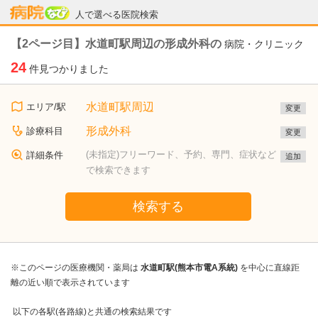
病院なび
人で選べる医院検索
【2ページ目】水道町駅周辺の形成外科の
病院・クリニック
24
件見つかりました
水道町駅周辺
エリア/駅
変更
形成外科
診療科目
変更
(未指定)フリーワード、予約、専門、症状など
詳細条件
追加
で検索できます
検索する
※このページの医療機関・薬局は
水道町駅(熊本市電A系統)
を中心に直線距
離の近い順で表示されています
以下の各駅(各路線)と共通の検索結果です