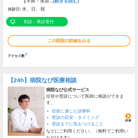
【手術・美容...(
続きを読む
)
水、日、祝
休診日:
初診・再診受付
この医院の詳細をみる
※
アクセス数
【24h】
病院なび医療相談
病院なび公式サービス
症状や受診について医師に相談ができま
す。
症状に適した診療科
受診の目安・タイミング
受診までに気をつけること
などにご利用ください。（無料でご利用い
ただけます）