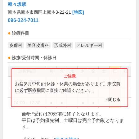
韓々坂駅
熊本県熊本市西区上熊本3-22-21
[地図]
096-324-7011
診療科目
皮膚科
美容皮膚科
形成外科
アレルギー科
診療/受付時間・休診日
診療時間
月
火
水
木
金
土
日
祝
8:30～13:30
●
お盆(8月中旬)は休診・休業の場合があります。来院前
に必ず医療機関に直接ご確認ください。
9:00～12:00
●
●
●
●
×閉じる
14:00～17:30
●
●
●
●
*受付は30分前に終了となります。
備考:
平日は予約優先制、土曜日は完全予約制となりま
す。