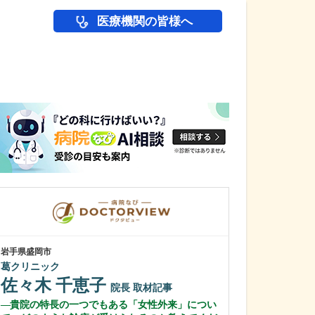
医療機関の皆様へ
医師(ドクター)の
岩手県盛岡市
愛知県岡崎市
葛クリニック
田那村産婦人科
佐々木 千恵子
田那村 淳
院長
取材記事
貴院の特長の一つでもある「女性外来」につい
日々の診療にお