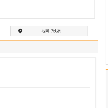
たのにはどのような理由があったのでしょうか?
心不全という病気は発症
すると治ることはなく、
患者さんは生涯付き合っ
ていかなくてはなりませ
ん。しかも、悪化と改善
地図で検索
を繰り返しながら病状は
だんだん悪くなっていき
ます。大学病院で後進の
育成に取り組みつつ、高
度…
>>記事全文を読む