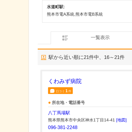
水道町駅:
熊本市電A系統,熊本市電B系統
一覧表示
駅から近い順に
21
件中、
16～21件
くわみず病院
1
口コミ
件
所在地・電話番号
八丁馬場駅
熊本県熊本市中央区神水1丁目14-41
[地図]
096-381-2248