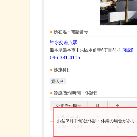
所在地・電話番号
神水交差点駅
熊本県熊本市中央区水前寺6丁目31-1
[地図]
096-381-4115
診療科目
婦人科
診療/受付時間・休診日
外来受付時間
月
火
9:00～12:45
●
●
お盆(8月中旬)は休診・休業の場合があ
14:30～18:30
●
●