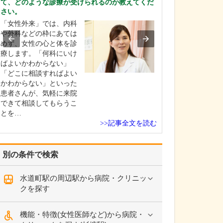
て、どのような診療が受けられるのか教えてくだ
てください。
さい。
産科としては、
「女性外来」では、内科
きた赤ちゃんが
や外科などの枠にあては
初の数日間を過
めず、女性の心と体を診
として「お母さ
療します。「何科にいけ
にごく普通にリ
ばよいかわからない」
して過ごせる」
「どこに相談すればよい
標にしています
かわからない」といった
んに対しては私
患者さんが、気軽に来院
フも、家族と接
できて相談してもらうこ
の…
とを…
>>記事全文を読む
別の条件で検索
水道町駅の周辺駅から病院・クリニッ
クを探す
機能・特徴(女性医師など)から病院・