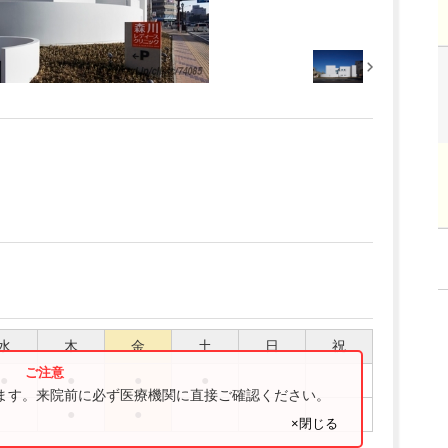
水
木
金
土
日
祝
●
●
●
●
ります。来院前に必ず医療機関に直接ご確認ください。
●
●
×閉じる