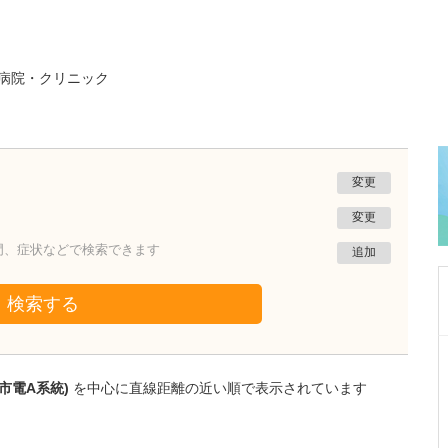
病院・クリニック
変更
変更
門、症状などで検索できます
追加
検索する
熊本県熊本市南区
たかしお内科ハートクリニック
市電A系統)
を中心に直線距離の近い順で表示されています
高潮 征爾
院長
取材記事
大学病院で要職を担ってきた先生が開業を決め