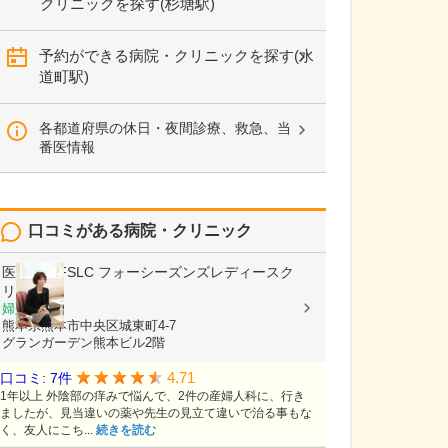
クリニックを探す(杉塘駅)
予約ができる病院・クリニックを探す(水
道町駅)
各都道府県の休日・夜間診療、救急、当
番医情報
口コミがある病院・クリニック
医療法人FSLC
フォーシーズンズレディースク
リニック
婦人科
熊本県熊本市中央区城東町4-7
グランガーデン熊本ビル2階
4.71
口コミ: 7件
1年以上 外陰部の痒みで悩んで、2件の産婦人科に、行き
ましたが、見当違いの薬や先生の見立て違いで治る事もな
く、友人にこち...
続きを読む