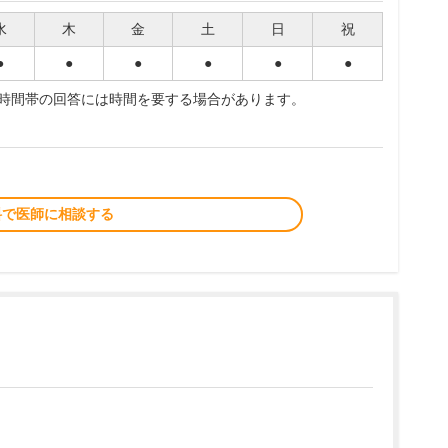
水
木
金
土
日
祝
●
●
●
●
●
●
夜時間帯の回答には時間を要する場合があります。
料で医師に相談する