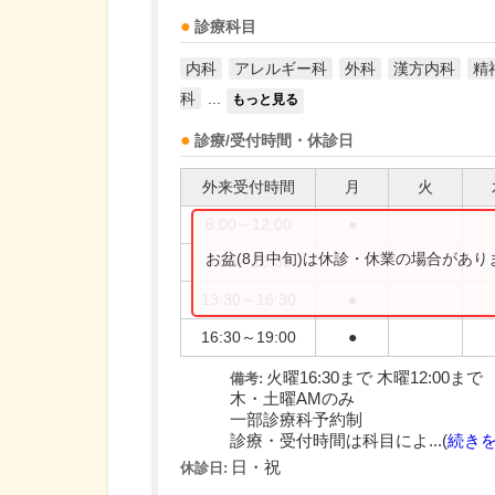
診療科目
内科
アレルギー科
外科
漢方内科
精
科
...
もっと見る
診療/受付時間・休診日
外来受付時間
月
火
8:00～12:00
●
お盆(8月中旬)は休診・休業の場合があ
8:00～16:30
●
13:30～16:30
●
16:30～19:00
●
火曜16:30まで 木曜12:00まで
備考:
木・土曜AMのみ
一部診療科予約制
診療・受付時間は科目によ...(
続き
日・祝
休診日: