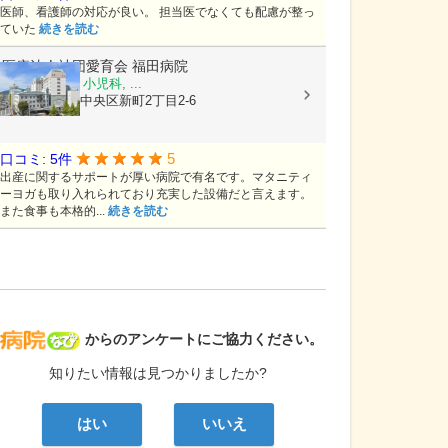
医師、看護師の対応が良い。 担当医でなくても配慮が整っ
ていた
続きを読む
医療法人社団愛育会
福田病院
産科, 婦人科, 小児科, ...
熊本県熊本市中央区新町2丁目2-6
5
口コミ: 5件
出産に関するサポートが厚い病院で有名です。マタニティ
ーヨガも取り入れられており充実した設備だと言えます。
また食事も本格的...
続きを読む
病院なび
からのアンケートにご協力ください。
知りたい情報は見つかりましたか?
はい
いいえ