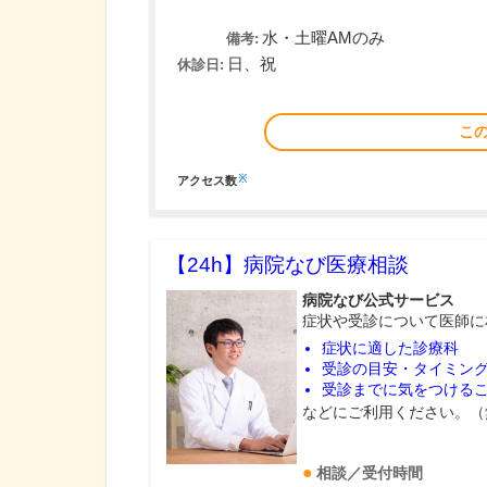
水・土曜AMのみ
備考:
日、祝
休診日:
こ
※
アクセス数
【24h】
病院なび医療相談
病院なび公式サービス
症状や受診について医師に
症状に適した診療科
受診の目安・タイミン
受診までに気をつける
などにご利用ください。（
相談／受付時間