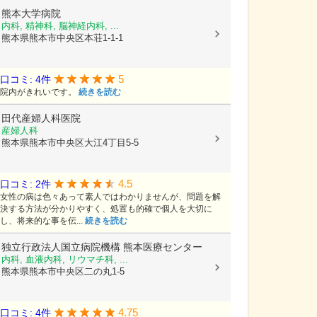
熊本大学病院
内科, 精神科, 脳神経内科, ...
熊本県熊本市中央区本荘1-1-1
5
口コミ: 4件
院内がきれいです。
続きを読む
田代産婦人科医院
産婦人科
熊本県熊本市中央区大江4丁目5-5
4.5
口コミ: 2件
女性の病は色々あって素人ではわかりませんが、問題を解
決する方法が分かりやすく、処置も的確で個人を大切に
し、将来的な事を伝...
続きを読む
独立行政法人国立病院機構
熊本医療センター
内科, 血液内科, リウマチ科, ...
熊本県熊本市中央区二の丸1-5
4.75
口コミ: 4件