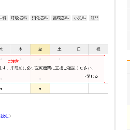
神科
呼吸器科
消化器科
循環器科
小児科
肛門
水
木
金
土
日
祝
●
●
●
●
ります。来院前に必ず医療機関に直接ご確認ください。
×閉じる
●
●
●
●
を読む
)