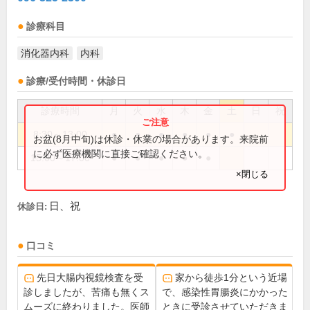
診療科目
消化器内科
内科
診療/受付時間・休診日
診療時間
月
火
水
木
金
土
日
祝
8:30～13:00
●
●
●
●
●
●
お盆(8月中旬)は休診・休業の場合があります。来院前
に必ず医療機関に直接ご確認ください。
15:00～17:00
●
●
●
●
●
×閉じる
日、祝
休診日:
口コミ
先日大腸内視鏡検査を受
家から徒歩1分という近場
診しましたが、苦痛も無くス
で、感染性胃腸炎にかかった
ムーズに終わりました。医師
ときに受診させていただきま