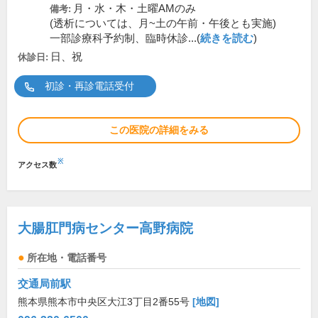
月・水・木・土曜AMのみ
備考:
(透析については、月~土の午前・午後とも実施)
一部診療科予約制、臨時休診...(
続きを読む
)
日、祝
休診日:
初診・再診電話受付
この医院の詳細をみる
※
アクセス数
大腸肛門病センター高野病院
所在地・電話番号
交通局前駅
熊本県熊本市中央区大江3丁目2番55号
[地図]