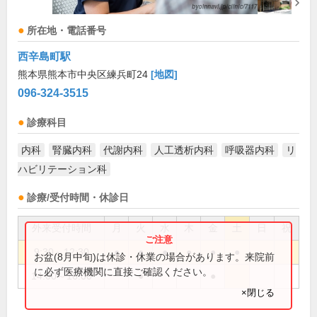
所在地・電話番号
西辛島町駅
熊本県熊本市中央区練兵町24
[地図]
096-324-3515
診療科目
内科
腎臓内科
代謝内科
人工透析内科
呼吸器内科
リ
ハビリテーション科
診療/受付時間・休診日
外来受付時間
月
火
水
木
金
土
日
祝
9:30～12:30
●
●
●
●
●
●
お盆(8月中旬)は休診・休業の場合があります。来院前
に必ず医療機関に直接ご確認ください。
14:00～16:00
●
●
×閉じる