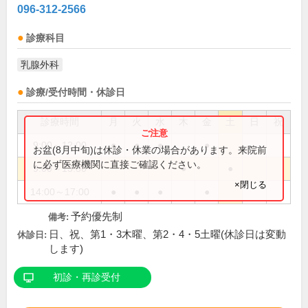
096-312-2566
診療科目
乳腺外科
診療/受付時間・休診日
診療時間
月
火
水
木
金
土
日
祝
9:00～12:00
●
●
●
●
お盆(8月中旬)は休診・休業の場合があります。来院前
に必ず医療機関に直接ご確認ください。
9:00～13:30
●
●
×閉じる
14:00～17:00
●
●
●
●
予約優先制
備考:
日、祝、第1・3木曜、第2・4・5土曜(休診日は変動
休診日:
します)
初診・再診受付