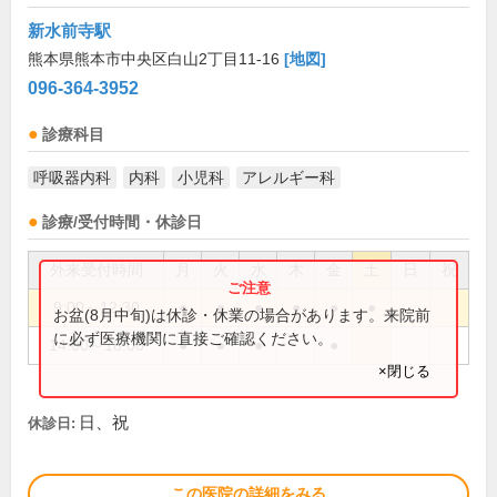
新水前寺駅
熊本県熊本市中央区白山2丁目11-16
[地図]
096-364-3952
診療科目
呼吸器内科
内科
小児科
アレルギー科
診療/受付時間・休診日
外来受付時間
月
火
水
木
金
土
日
祝
9:00～12:30
●
●
●
●
●
●
お盆(8月中旬)は休診・休業の場合があります。来院前
に必ず医療機関に直接ご確認ください。
14:00～18:00
●
●
●
●
×閉じる
日、祝
休診日:
この医院の詳細をみる