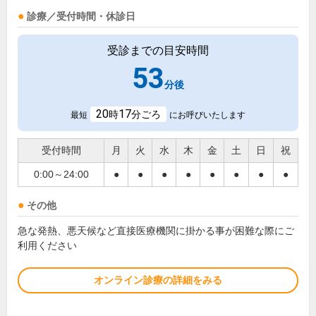
診療／受付時間・休診日
受診までの目安時間
53
分後
20
17
時
分ごろ
最短
にお呼びいたします
受付時間
月
火
水
木
金
土
日
祝
0:00～24:00
●
●
●
●
●
●
●
●
その他
急な発熱、悪天候など直接医療機関に掛かる事が困難な際にご
利用ください
オンライン診療の詳細をみる