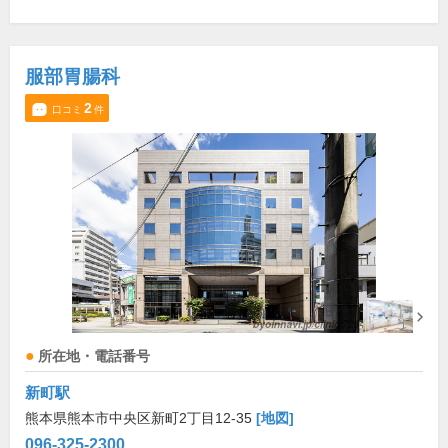
服部胃腸科
2
口コミ
件
所在地・電話番号
新町駅
熊本県熊本市中央区新町2丁目12-35
[地図]
096-325-2300