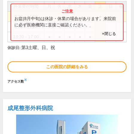
外来受付時間
月
火
水
木
金
土
日
祝
8:30～11:00
●
お盆(8月中旬)は休診・休業の場合があります。来院前
に必ず医療機関に直接ご確認ください。
8:30～11:30
●
●
●
●
●
×閉じる
13:30～17:00
●
●
●
●
●
第3土曜、日、祝
休診日:
この医院の詳細をみる
※
アクセス数
成尾整形外科病院