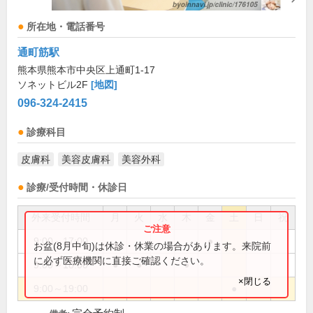
所在地・電話番号
通町筋駅
熊本県熊本市中央区上通町1-17
ソネットビル2F
[地図]
096-324-2415
診療科目
皮膚科
美容皮膚科
美容外科
診療/受付時間・休診日
外来受付時間
月
火
水
木
金
土
日
祝
9:00～17:00
●
お盆(8月中旬)は休診・休業の場合があります。来院前
に必ず医療機関に直接ご確認ください。
9:00～18:00
●
●
●
×閉じる
9:00～19:00
●