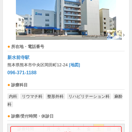
所在地・電話番号
新水前寺駅
熊本県熊本市中央区岡田町12-24
[地図]
096-371-1188
診療科目
内科
リウマチ科
整形外科
リハビリテーション科
麻酔
科
診療/受付時間・休診日
診療時間
月
火
水
木
金
土
日
祝