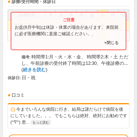
診療/受付時間・休診日
診療時間
月
火
水
木
金
土
日
祝
9:00～12:30
●
●
●
●
●
●
お盆(8月中旬)は休診・休業の場合があります。来院前
に必ず医療機関に直接ご確認ください。
14:00～18:00
●
●
●
●
×閉じる
時間帯1:月・火・水・金、 時間帯2:木・土 ただ
備考:
し、午前診療の受付終了時間は12:30、午後診療の...
(
続きを読む
)
日・祝
休診日:
口コミ
今までいろんな病院に行き、結局は謎だらけで病院を後
にしていました。。。 でもこちらは絶対、絶対にお勧めです
(^∇^) 患...
もっと読む