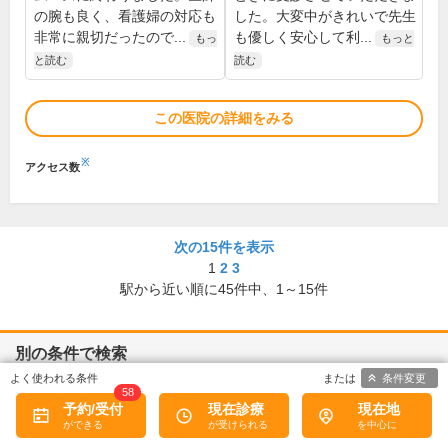
の腕も良く、看護婦の対応も
した。大変中がきれいで先生
非常に親切だったので...
も優しく安心して利...
もっ
もっと
と読む
読む
この医院の詳細をみる
※
アクセス数
次の15件を表示
1
2
3
駅から近い順に
45
件中、
1～15件
別の条件で検索
条件変更
58
水道町駅の周辺駅から病院・クリニックを探す
予約/受付
現在診療
現在地