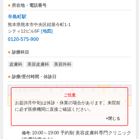
所在地・電話番号
辛島町駅
熊本県熊本市中央区紺屋今町1-1
シティ12ビル5F
[地図]
0120-575-900
診療科目
皮膚科
美容皮膚科
美容外科
診療/受付時間・休診日
外来受付時間
月
火
水
木
金
土
日
祝
10:00～19:00
●
●
●
●
●
●
●
●
お盆(8月中旬)は休診・休業の場合があります。来院前
に必ず医療機関に直接ご確認ください。
×閉じる
10:00～19:00 予約制 美容皮膚科専門クリニック
備考: