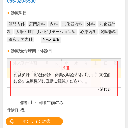
096-320-6500
診療科目
肛門内科
肛門外科
内科
消化器内科
外科
消化器外
科
大腸・肛門リハビリテーション科
心療内科
泌尿器科
緩和ケア内科
...
もっと見る
診療/受付時間・休診日
外来受付時間
月
火
水
木
金
土
日
祝
8:30～11:30
●
●
●
●
●
●
●
お盆(8月中旬)は休診・休業の場合があります。来院前
に必ず医療機関に直接ご確認ください。
13:30～16:30
●
●
●
●
●
×閉じる
土・日曜午前のみ
備考:
祝
休診日:
オンライン診療