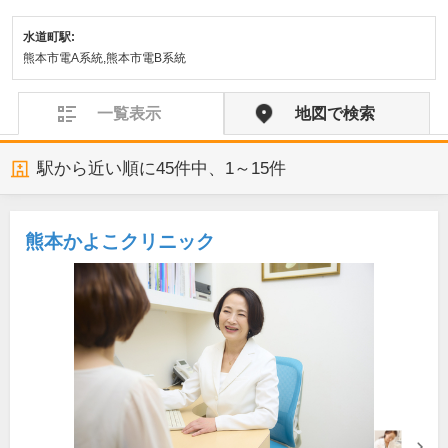
水道町駅:
熊本市電A系統,熊本市電B系統
一覧表示
地図で検索
駅から近い順に
45
件中、
1～15件
熊本かよこクリニック