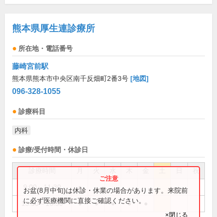
熊本県厚生連診療所
所在地・電話番号
藤崎宮前駅
熊本県熊本市中央区南千反畑町2番3号
[地図]
096-328-1055
診療科目
内科
診療/受付時間・休診日
診療時間
月
火
水
木
金
土
日
祝
9:00～11:30
●
お盆(8月中旬)は休診・休業の場合があります。来院前
に必ず医療機関に直接ご確認ください。
13:30～16:30
●
●
●
●
●
×閉じる