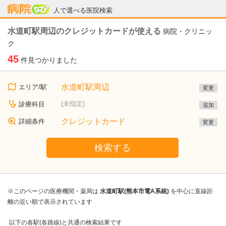
病院なび
人で選べる医院検索
水道町駅周辺のクレジットカードが使える
病院・クリニッ
ク
45
件見つかりました
水道町駅周辺
エリア/駅
変更
(未指定)
診療科目
追加
クレジットカード
詳細条件
変更
検索する
※このページの医療機関・薬局は
水道町駅(熊本市電A系統)
を中心に直線距
離の近い順で表示されています
以下の各駅(各路線)と共通の検索結果です