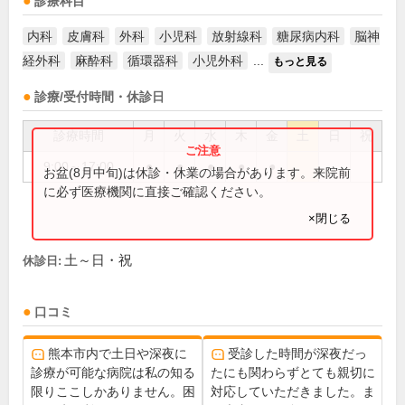
診療科目
内科
皮膚科
外科
小児科
放射線科
糖尿病内科
脳神
経外科
麻酔科
循環器科
小児外科
...
もっと見る
診療/受付時間・休診日
診療時間
月
火
水
木
金
土
日
祝
9:00～17:00
●
●
●
●
●
お盆(8月中旬)は休診・休業の場合があります。来院前
に必ず医療機関に直接ご確認ください。
×閉じる
土～日・祝
休診日:
口コミ
熊本市内で土日や深夜に
受診した時間が深夜だっ
診療が可能な病院は私の知る
たにも関わらずとても親切に
限りここしかありません。困
対応していただきました。ま