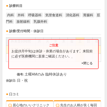
診療科目
内科
外科
呼吸器科
気管食道科
消化器科
胃腸科
肛
門科
放射線科
乳腺外科
診療/受付時間・休診日
外来受付時間
月
火
水
木
金
土
日
祝
8:30～13:00
●
●
●
●
●
●
お盆(8月中旬)は休診・休業の場合があります。来院前
に必ず医療機関に直接ご確認ください。
14:00～18:00
●
●
●
●
●
×閉じる
土曜AMのみ 臨時休診あり
備考:
日・祝
休診日:
口コミ
居心地のいいクリニック
先生のお人柄が良く毎回