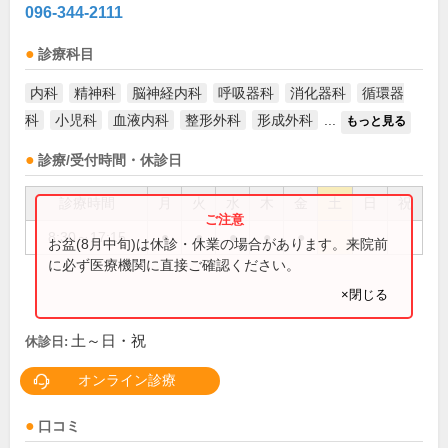
096-344-2111
診療科目
内科
精神科
脳神経内科
呼吸器科
消化器科
循環器
科
小児科
血液内科
整形外科
形成外科
...
もっと見る
診療/受付時間・休診日
診療時間
月
火
水
木
金
土
日
祝
8:30～17:15
●
●
●
●
●
お盆(8月中旬)は休診・休業の場合があります。来院前
に必ず医療機関に直接ご確認ください。
×閉じる
土～日・祝
休診日:
オンライン診療
口コミ