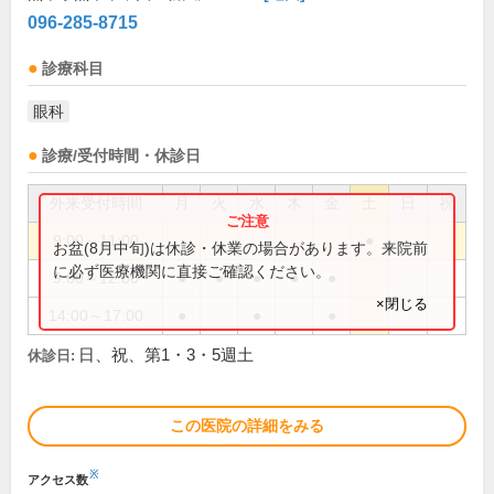
096-285-8715
診療科目
眼科
診療/受付時間・休診日
外来受付時間
月
火
水
木
金
土
日
祝
9:00～11:00
●
お盆(8月中旬)は休診・休業の場合があります。来院前
に必ず医療機関に直接ご確認ください。
9:00～12:00
●
●
●
●
●
×閉じる
14:00～17:00
●
●
●
日、祝、第1・3・5週土
休診日:
この医院の詳細をみる
※
アクセス数