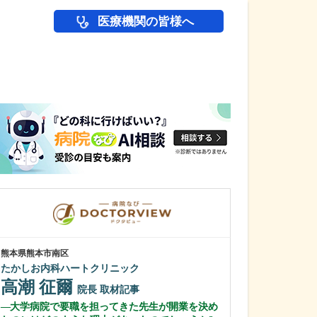
医療機関の皆様へ
医師(ドクター)の
熊本県熊本市南区
千葉県柏市
たかしお内科ハートクリニック
柏KIDSクリニッ
高潮 征爾
大谷 ゆい
院長
取材記事
大学病院で要職を担ってきた先生が開業を決め
医師を志したき