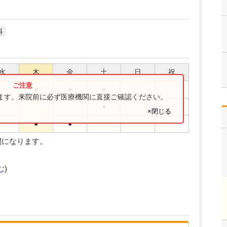
科
水
木
金
土
日
祝
●
●
●
ります。来院前に必ず医療機関に直接ご確認ください。
●
×閉じる
●
●
間になります。
む
)