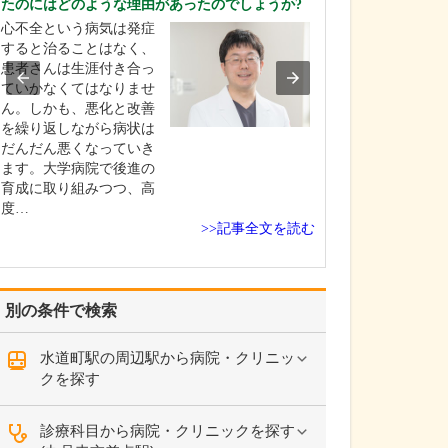
たのにはどのような理由があったのでしょうか?
文系志望で医師
心不全という病気は発症
業を思い描いた
すると治ることはなく、
かった私が医師
患者さんは生涯付き合っ
ようになったの
ていかなくてはなりませ
生のときに「自
ん。しかも、悪化と改善
母を看取る」と
を繰り返しながら病状は
をしたことが転
だんだん悪くなっていき
たと思います。
ます。大学病院で後進の
病があった曾祖
育成に取り組みつつ、高
が…
度…
>>記事全文を読む
別の条件で検索
水道町駅の周辺駅から病院・クリニッ
クを探す
診療科目から病院・クリニックを探す