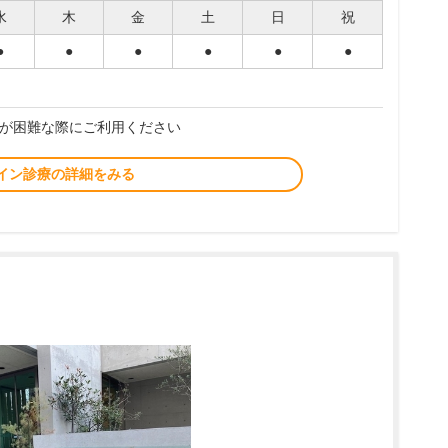
水
木
金
土
日
祝
●
●
●
●
●
●
が困難な際にご利用ください
イン診療の詳細をみる