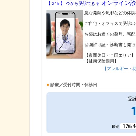
オンライン診
【 24h 】 今から受診できる
急な発熱や風邪などの体調
ご自宅・オフィスで受診出
お薬はお近くの薬局、宅配
登園許可証・診断書も発行
【夜間休日・全国エリア】
【健康保険適用】
【アレルギー・
診療／受付時間・休診日
受
17
4
時
最短