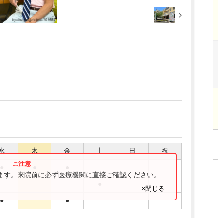
水
木
金
土
日
祝
●
●
●
ります。来院前に必ず医療機関に直接ご確認ください。
●
×閉じる
●
●