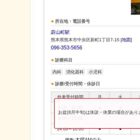
所在地・電話番号
蔚山町駅
熊本県熊本市中央区新町1丁目7-15
[地図]
096-353-5656
診療科目
内科
消化器科
小児科
診療/受付時間・休診日
外来受付時間
月
火
9:00～12:00
●
●
お盆(8月中旬)は休診・休業の場合があ
9:00～14:00
14:00～18:00
●
●
木曜AMのみ
備考: