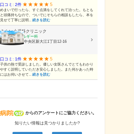
5
口コミ: 2件
めまいで行ったら、すぐ点滴をしてくれて治った。もとも
と頭痛持ちなので、ついでにそちらの相談もしたら、本を
見せて丁寧に説明...
続きを読む
みらい小児科クリニック
小児科, アレルギー科
熊本県熊本市中央区新大江1丁目12-16
5
口コミ: 1件
子供の熱で受診しました。優しい女医さんでとてもわかり
やすく説明していただき安心しました。また何かあった時
にはお伺いさせて...
続きを読む
病院なび
からのアンケートにご協力ください。
知りたい情報は見つかりましたか?