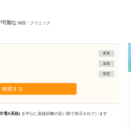
が可能な
病院・クリニック
変更
追加
変更
検索する
岩手県盛岡市
松尾医院
市電A系統)
を中心に直線距離の近い順で表示されています
松尾 鉄平
院長
取材記事
貴院では、痔の手術も受けられるのでしょうか?