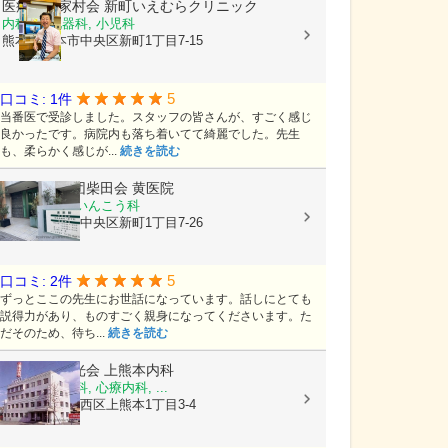
医療法人家村会
新町いえむらクリニック
内科, 消化器科, 小児科
熊本県熊本市中央区新町1丁目7-15
5
口コミ: 1件
当番医で受診しました。スタッフの皆さんが、すごく感じ
良かったです。病院内も落ち着いてて綺麗でした。先生
も、柔らかく感じが...
続きを読む
医療法人社団柴田会
黄医院
皮膚科, 耳鼻いんこう科
熊本県熊本市中央区新町1丁目7-26
5
口コミ: 2件
ずっとここの先生にお世話になっています。話しにとても
説得力があり、ものすごく親身になってくださいます。た
だそのため、待ち...
続きを読む
医療法人陽光会
上熊本内科
内科, 神経内科, 心療内科, ...
熊本県熊本市西区上熊本1丁目3-4