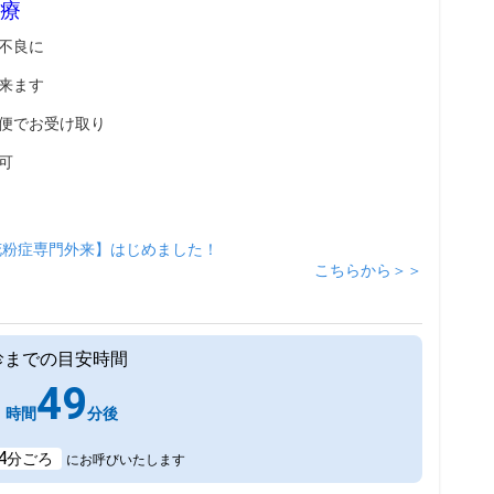
療
不良に
来ます
便でお受け取り
可
花粉症専門外来】はじめました！
こちらから＞＞
診までの目安時間
1
49
時間
分後
4
分ごろ
にお呼びいたします