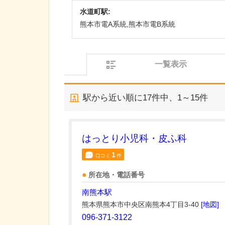
水道町駅:
熊本市電A系統,熊本市電B系統
一覧表示
駅から近い順に
17
件中、
1～15件
はっとり小児科・皮ふ科
1
口コミ
件
所在地・電話番号
南熊本駅
熊本県熊本市中央区南熊本4丁目3-40
[地図]
096-371-3122