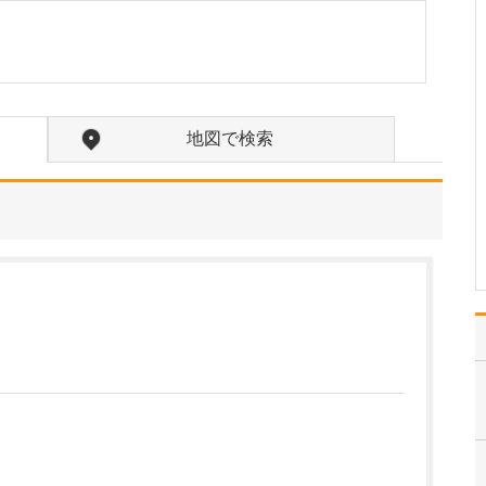
はい。当院では日帰り手
術に対応しており、例え
ばいぼ痔の場合、血管を
糸で縛って痔核を切り取
る結紮切除術や、患部に
薬を直接注射して痔核を
地図で検索
固め小さくするALTA療法
(内痔核硬化療法)など、
患者さんの状態やご…
>>記事全文を読む