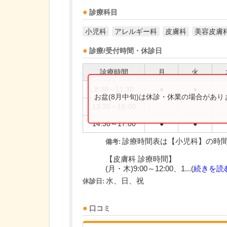
診療科目
小児科
アレルギー科
皮膚科
美容皮膚
診療/受付時間・休診日
診療時間
月
火
8:30～11:30
●
●
お盆(8月中旬)は休診・休業の場合があ
13:30～16:00
14:30～17:00
●
●
診療時間表は【小児科】の時
備考:
【皮膚科 診療時間】
(月・木)9:00～12:00、1...(
続きを読
水、日、祝
休診日:
口コミ