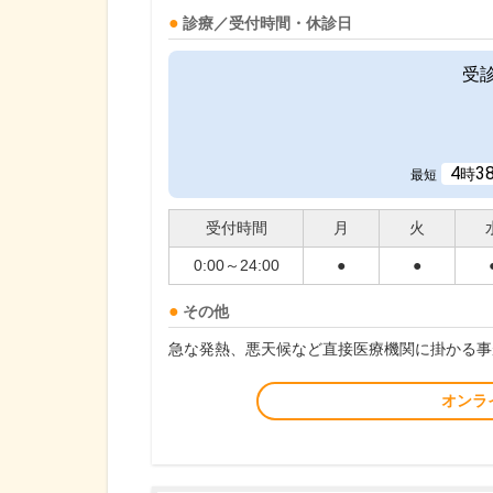
診療／受付時間・休診日
受
4
3
時
最短
受付時間
月
火
0:00～24:00
●
●
その他
急な発熱、悪天候など直接医療機関に掛かる事
オンラ