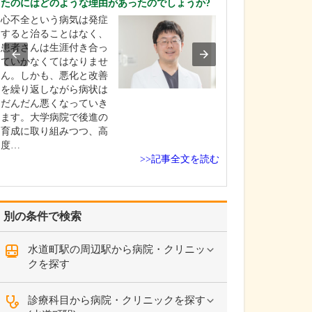
たのにはどのような理由があったのでしょうか?
生活習慣病の診
心不全という病気は発症
れていらっしゃい
すると治ることはなく、
生活習慣病の治
患者さんは生涯付き合っ
物療法・運動療
ていかなくてはなりませ
療法を組み合わ
ん。しかも、悪化と改善
ますが、当院では
を繰り返しながら病状は
り過ぎない治療”
だんだん悪くなっていき
ています。血圧
ます。大学病院で後進の
正常値に近づけ
育成に取り組みつつ、高
切ですが、やは
度…
んご自身が理解
>>記事全文を読む
別の条件で検索
水道町駅の周辺駅から病院・クリニッ
クを探す
診療科目から病院・クリニックを探す