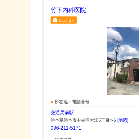
竹下内科医院
1
口コミ
件
所在地・電話番号
交通局前駅
熊本県熊本市中央区大江5丁目4-6
[地図]
096-211-5171