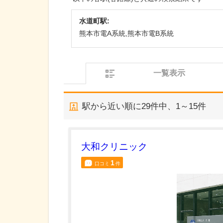
水道町駅:
熊本市電A系統,熊本市電B系統
一覧表示
駅から近い順に
29
件中、
1～15件
大和クリニック
1
口コミ
件