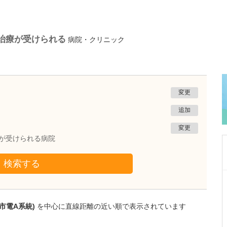
/治療が受けられる
病院・クリニック
変更
追加
変更
療が受けられる病院
検索する
愛知県名古屋市名東区
おおくまクリニック
海野 一雅
市電A系統)
を中心に直線距離の近い順で表示されています
院長
取材記事
充実した検査体制が的確な診断につながってい