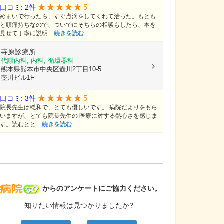
5
口コミ: 2件
めまいで行ったら、すぐ点滴をしてくれて治った。もとも
と頭痛持ちなので、ついでにそちらの相談もしたら、本を
見せて丁寧に説明...
続きを読む
寺原診療所
代謝内科, 内科, 循環器科
熊本県熊本市中央区壺川2丁目10-5
壺川ビル1F
5
口コミ: 3件
院長先生は穏和で、とても優しいです。 病院だよりをもら
いますが、とても院長先生の 医療に対する熱心さを感じま
す。読むとと...
続きを読む
病院なび
からのアンケートにご協力ください。
知りたい情報は見つかりましたか?