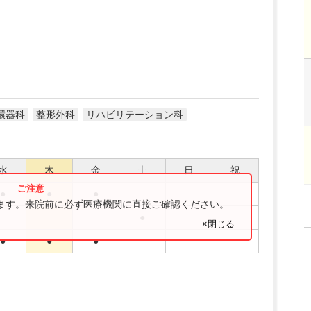
環器科
整形外科
リハビリテーション科
水
木
金
土
日
祝
●
●
●
ります。来院前に必ず医療機関に直接ご確認ください。
●
×閉じる
●
●
●