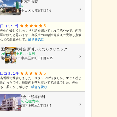
医療法人
竹下内科医院
内科, 胃腸内科
熊本県熊本市中央区大江5丁目4-6
5
口コミ: 1件
先生が優しくじっくりと話を聞いてくれて穏やかで、内科
医の鏡だと思います。高校生の時急性胃腸炎で受診し点滴
などの処置をして...
続きを読む
医療法人家村会
新町いえむらクリニック
内科, 消化器科, 小児科
熊本県熊本市中央区新町1丁目7-15
5
口コミ: 1件
当番医で受診しました。スタッフの皆さんが、すごく感じ
良かったです。病院内も落ち着いてて綺麗でした。先生
も、柔らかく感じが...
続きを読む
医療法人陽光会
上熊本内科
内科, 神経内科, 心療内科, ...
熊本県熊本市西区上熊本1丁目3-4