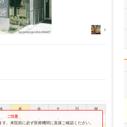
水
木
金
土
日
祝
●
●
●
●
ります。来院前に必ず医療機関に直接ご確認ください。