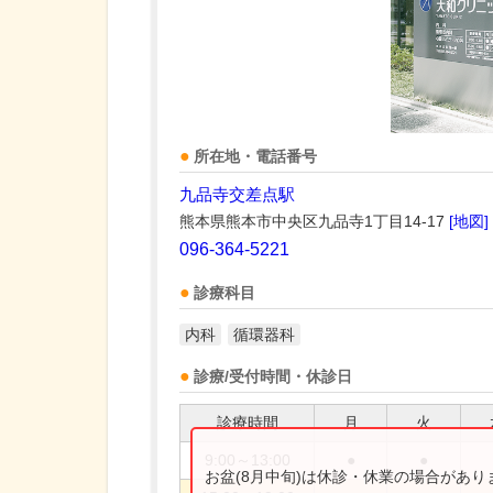
所在地・電話番号
九品寺交差点駅
熊本県熊本市中央区九品寺1丁目14-17
[地図]
096-364-5221
診療科目
内科
循環器科
診療/受付時間・休診日
診療時間
月
火
9:00～13:00
●
●
お盆(8月中旬)は休診・休業の場合があ