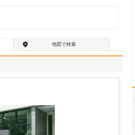
るのですね。
当院は、大きな病院で活
躍している専門の先生や
検査技師に週1回来ていた
だいているのも特長で
す。経験豊富な専門スタ
ッフが担当することによ
地図で検索
って、病変の見落としを
防ぎ検査の精度が高まる
のはもちろん、その患者
さ…
>>記事全文を読む