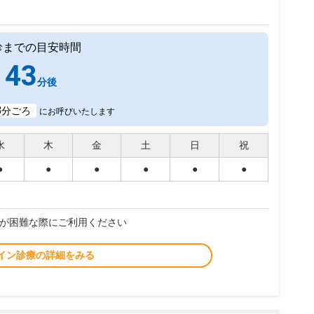
診までの目安時間
43
分後
8
分ごろ
にお呼びいたします
水
木
金
土
日
祝
●
●
●
●
●
●
が困難な際にご利用ください
イン診療の詳細をみる