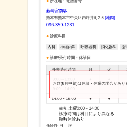
所在地・電話番号
藤崎宮前駅
熊本県熊本市中央区内坪井町2-5
[地図]
096-359-1231
診療科目
内科
神経内科
呼吸器科
消化器科
循
診療/受付時間・休診日
外来受付時間
月
火
9:00～13:00
●
●
お盆(8月中旬)は休診・休業の場合があ
9:00～14:00
14:00～18:00
●
●
土曜9:00～14:00
備考:
診療時間は科目により異なる
臨時休診あり
日、祝
休診日: