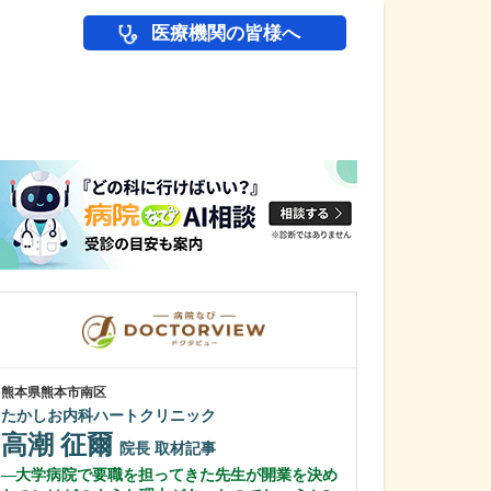
医療機関の皆様へ
医師(ドクター)の
熊本県熊本市南区
東京都板橋区
たかしお内科ハートクリニック
ゆう徳丸内科皮
吉田 悠
高潮 征爾
院長
院長
取材記事
吉田 由希
大学病院で要職を担ってきた先生が開業を決め