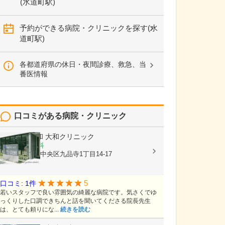
(水道町駅)
予約ができる病院・クリニックを探す(水
道町駅)
各都道府県の休日・夜間診療、救急、当
番医情報
口コミがある病院・クリニック
医療法人大和
大和クリニック
内科, 循環器科
熊本県熊本市中央区九品寺1丁目14-17
5
口コミ: 1件
若いスタッフで良い雰囲気の綺麗な病院です。気さくでゆ
っくりした口調できちんと話を聞いてくださる院長先生
は、とても頼りにな...
続きを読む