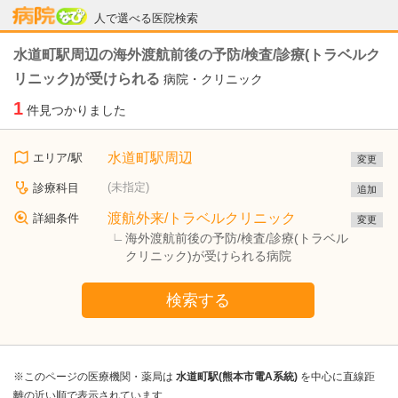
病院なび
人で選べる医院検索
水道町駅周辺の海外渡航前後の予防/検査/診療(トラベルク
リニック)が受けられる
病院・クリニック
1
件見つかりました
水道町駅周辺
エリア/駅
変更
(未指定)
診療科目
追加
渡航外来/トラベルクリニック
詳細条件
変更
海外渡航前後の予防/検査/診療(トラベル
クリニック)が受けられる病院
検索する
※このページの医療機関・薬局は
水道町駅(熊本市電A系統)
を中心に直線距
離の近い順で表示されています