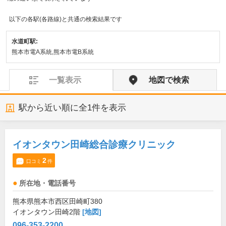
以下の各駅(各路線)と共通の検索結果です
水道町駅:
熊本市電A系統,熊本市電B系統
一覧表示
地図で検索
駅から近い順に全
1
件を表示
イオンタウン田崎総合診療クリニック
2
口コミ
件
所在地・電話番号
熊本県熊本市西区田崎町380
イオンタウン田崎2階
[地図]
096-353-2200