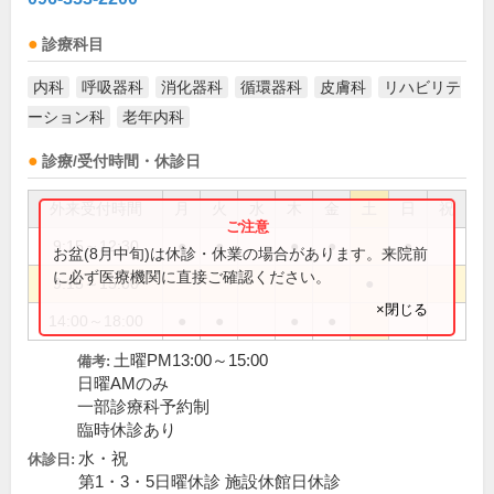
診療科目
内科
呼吸器科
消化器科
循環器科
皮膚科
リハビリテ
ーション科
老年内科
診療/受付時間・休診日
外来受付時間
月
火
水
木
金
土
日
祝
9:15～12:30
●
●
●
●
●
お盆(8月中旬)は休診・休業の場合があります。来院前
に必ず医療機関に直接ご確認ください。
9:15～15:00
●
×閉じる
14:00～18:00
●
●
●
●
土曜PM13:00～15:00
備考:
日曜AMのみ
一部診療科予約制
臨時休診あり
水・祝
休診日:
第1・3・5日曜休診 施設休館日休診