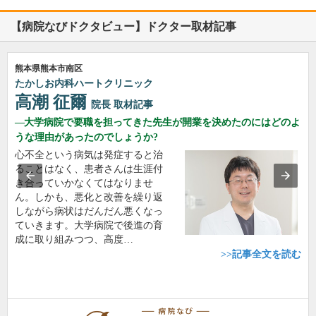
【病院なびドクタビュー】ドクター取材記事
熊本県熊本市南区
たかしお内科ハートクリニック
高潮 征爾
院長
取材記事
大学病院で要職を担ってきた先生が開業を決めたのにはどのよ
うな理由があったのでしょうか?
心不全という病気は発症すると治
ることはなく、患者さんは生涯付
き合っていかなくてはなりませ
ん。しかも、悪化と改善を繰り返
しながら病状はだんだん悪くなっ
ていきます。大学病院で後進の育
成に取り組みつつ、高度…
>>記事全文を読む