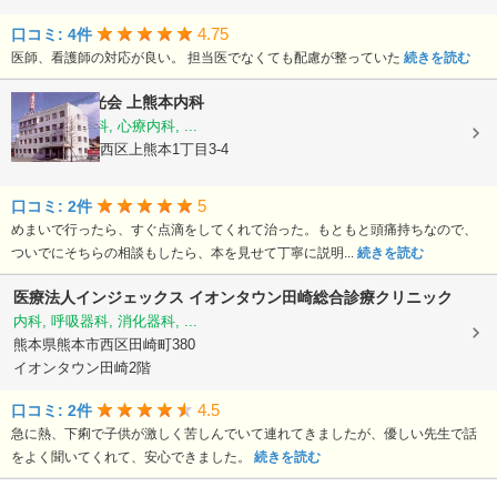
4.75
口コミ: 4件
医師、看護師の対応が良い。 担当医でなくても配慮が整っていた
続きを読む
医療法人陽光会
上熊本内科
内科, 神経内科, 心療内科, ...
熊本県熊本市西区上熊本1丁目3-4
5
口コミ: 2件
めまいで行ったら、すぐ点滴をしてくれて治った。もともと頭痛持ちなので、
ついでにそちらの相談もしたら、本を見せて丁寧に説明...
続きを読む
医療法人インジェックス
イオンタウン田崎総合診療クリニック
内科, 呼吸器科, 消化器科, ...
熊本県熊本市西区田崎町380
イオンタウン田崎2階
4.5
口コミ: 2件
急に熱、下痢で子供が激しく苦しんでいて連れてきましたが、優しい先生で話
をよく聞いてくれて、安心できました。
続きを読む