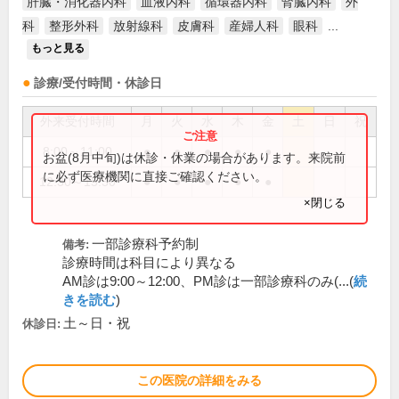
肝臓・消化器内科
血液内科
循環器内科
腎臓内科
外
科
整形外科
放射線科
皮膚科
産婦人科
眼科
...
もっと見る
診療/受付時間・休診日
外来受付時間
月
火
水
木
金
土
日
祝
8:00～11:00
●
●
●
●
●
お盆(8月中旬)は休診・休業の場合があります。来院前
に必ず医療機関に直接ご確認ください。
12:30～15:30
●
●
●
●
●
×閉じる
一部診療科予約制
備考:
診療時間は科目により異なる
AM診は9:00～12:00、PM診は一部診療科のみ(...(
続
きを読む
)
土～日・祝
休診日:
この医院の詳細をみる