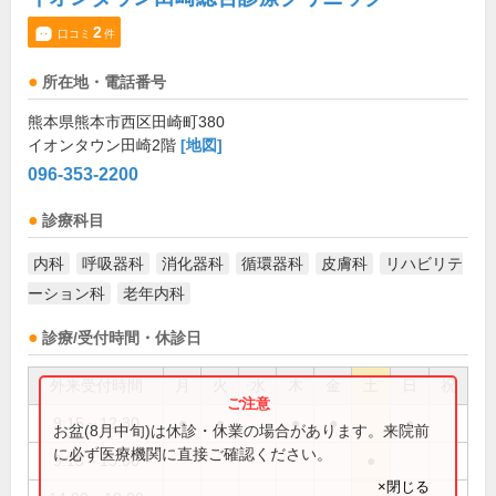
2
口コミ
件
所在地・電話番号
熊本県熊本市西区田崎町380
イオンタウン田崎2階
[地図]
096-353-2200
診療科目
内科
呼吸器科
消化器科
循環器科
皮膚科
リハビリテ
ーション科
老年内科
診療/受付時間・休診日
外来受付時間
月
火
水
木
金
土
日
祝
9:15～12:30
●
●
●
●
●
お盆(8月中旬)は休診・休業の場合があります。来院前
に必ず医療機関に直接ご確認ください。
9:15～15:00
●
×閉じる