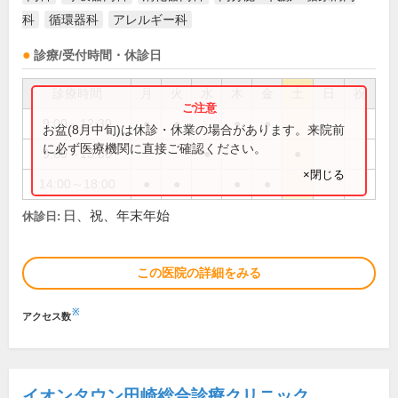
科
循環器科
アレルギー科
診療/受付時間・休診日
診療時間
月
火
水
木
金
土
日
祝
9:00～12:30
●
●
●
●
お盆(8月中旬)は休診・休業の場合があります。来院前
に必ず医療機関に直接ご確認ください。
9:00～13:00
●
●
×閉じる
14:00～18:00
●
●
●
●
日、祝、年末年始
休診日:
この医院の詳細をみる
※
アクセス数
イオンタウン田崎総合診療クリニック