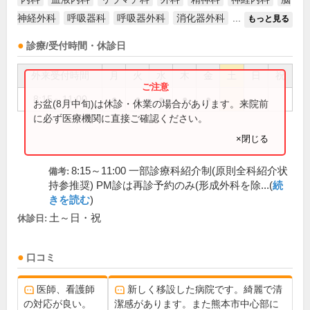
神経外科
呼吸器科
呼吸器外科
消化器外科
...
もっと見る
診療/受付時間・休診日
外来受付時間
月
火
水
木
金
土
日
祝
8:15～11:00
●
●
●
●
●
お盆(8月中旬)は休診・休業の場合があります。来院前
に必ず医療機関に直接ご確認ください。
×閉じる
8:15～11:00 一部診療科紹介制(原則全科紹介状
備考:
持参推奨) PM診は再診予約のみ(形成外科を除...(
続
きを読む
)
土～日・祝
休診日:
口コミ
医師、看護師
新しく移設した病院です。綺麗で清
の対応が良い。
潔感があります。また熊本市中心部に