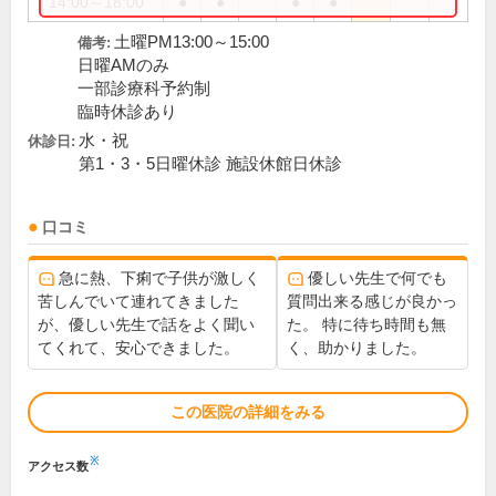
14:00～18:00
●
●
●
●
土曜PM13:00～15:00
備考:
日曜AMのみ
一部診療科予約制
臨時休診あり
水・祝
休診日:
第1・3・5日曜休診 施設休館日休診
口コミ
急に熱、下痢で子供が激しく
優しい先生で何でも
苦しんでいて連れてきました
質問出来る感じが良かっ
が、優しい先生で話をよく聞い
た。 特に待ち時間も無
てくれて、安心できました。
く、助かりました。
この医院の詳細をみる
※
アクセス数