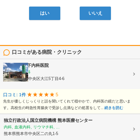
はい
いいえ
口コミがある病院・クリニック
医療法人
竹下内科医院
内科, 胃腸内科
熊本県熊本市中央区大江5丁目4-6
5
口コミ: 1件
先生が優しくじっくりと話を聞いてくれて穏やかで、内科医の鏡だと思いま
す。高校生の時急性胃腸炎で受診し点滴などの処置をして...
続きを読む
独立行政法人国立病院機構
熊本医療センター
内科, 血液内科, リウマチ科, ...
熊本県熊本市中央区二の丸1-5