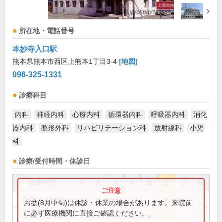
所在地・電話番号
本妙寺入口駅
熊本県熊本市西区上熊本1丁目3-4
[地図]
096-325-1331
診療科目
内科
神経内科
心療内科
循環器内科
呼吸器内科
消化
器内科
整形外科
リハビリテーション科
放射線科
小児
科
診療/受付時間・休診日
診療時間
月
火
水
木
金
土
日
祝
9:00～13:00
●
お盆(8月中旬)は休診・休業の場合があります。来院前
に必ず医療機関に直接ご確認ください。
9:00～18:00
●
●
●
●
●