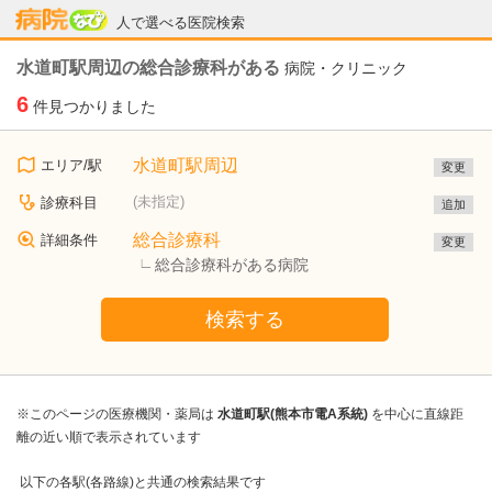
病院なび
人で選べる医院検索
水道町駅周辺の総合診療科がある
病院・クリニック
6
件見つかりました
水道町駅周辺
エリア/駅
変更
(未指定)
診療科目
追加
総合診療科
詳細条件
変更
総合診療科がある病院
検索する
※このページの医療機関・薬局は
水道町駅(熊本市電A系統)
を中心に直線距
離の近い順で表示されています
以下の各駅(各路線)と共通の検索結果です