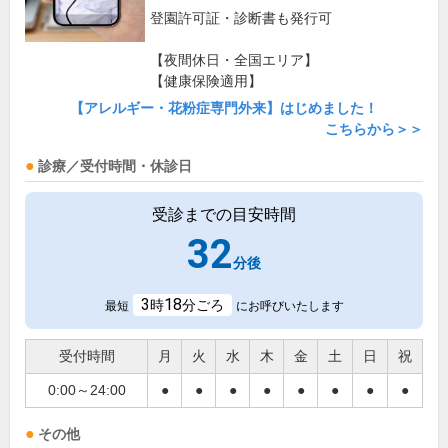
登園許可証・診断書も発行可
【夜間休日・全国エリア】
【健康保険適用】
【アレルギー・花粉症専門外来】はじめました！
こちらから＞＞
診療／受付時間・休診日
受診までの目安時間
32
分後
3
18
時
分ごろ
最短
にお呼びいたします
受付時間
月
火
水
木
金
土
日
祝
0:00～24:00
●
●
●
●
●
●
●
●
その他