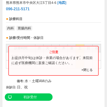
熊本県熊本市中央区大江5丁目4-6
[地図]
096-211-5171
診療科目
内科
胃腸内科
診療/受付時間・休診日
診療時間
月
火
水
木
金
土
日
祝
9:00～13:00
●
●
●
●
●
●
お盆(8月中旬)は休診・休業の場合があります。来院前
に必ず医療機関に直接ご確認ください。
14:30～18:00
●
●
●
●
×閉じる
水・土曜AMのみ
備考:
日、祝
休診日:
初診受付