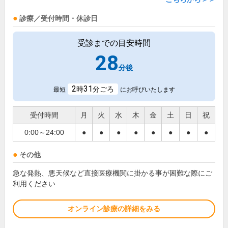
診療／受付時間・休診日
受診までの目安時間
28
分後
2
31
時
分ごろ
最短
にお呼びいたします
受付時間
月
火
水
木
金
土
日
祝
0:00～24:00
●
●
●
●
●
●
●
●
その他
急な発熱、悪天候など直接医療機関に掛かる事が困難な際にご
利用ください
オンライン診療の詳細をみる