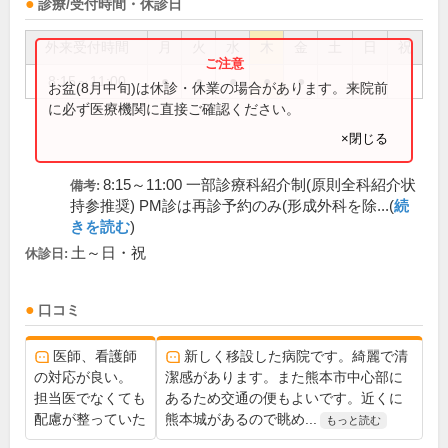
診療/受付時間・休診日
外来受付時間
月
火
水
木
金
土
日
祝
8:15～11:00
●
●
●
●
●
お盆(8月中旬)は休診・休業の場合があります。来院前
に必ず医療機関に直接ご確認ください。
×閉じる
8:15～11:00 一部診療科紹介制(原則全科紹介状
備考:
持参推奨) PM診は再診予約のみ(形成外科を除...(
続
きを読む
)
土～日・祝
休診日:
口コミ
医師、看護師
新しく移設した病院です。綺麗で清
の対応が良い。
潔感があります。また熊本市中心部に
担当医でなくても
あるため交通の便もよいです。近くに
配慮が整っていた
熊本城があるので眺め...
もっと読む