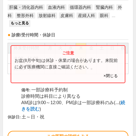
肝臓・消化器内科
血液内科
循環器内科
腎臓内科
外
科
整形外科
放射線科
皮膚科
産婦人科
眼科
...
もっと見る
診療/受付時間・休診日
外来受付時間
月
火
水
木
金
土
日
祝
8:00～11:00
●
●
●
●
●
お盆(8月中旬)は休診・休業の場合があります。来院前
に必ず医療機関に直接ご確認ください。
12:30～15:30
●
●
●
●
●
×閉じる
一部診療科予約制
備考:
診療時間は科目により異なる
AM診は9:00～12:00、PM診は一部診療科のみ(...(
続
きを読む
)
土～日・祝
休診日: