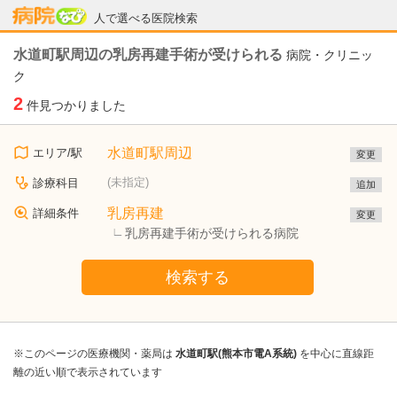
病院なび
人で選べる医院検索
水道町駅周辺の乳房再建手術が受けられる
病院・クリニッ
ク
2
件見つかりました
水道町駅周辺
エリア/駅
変更
(未指定)
診療科目
追加
乳房再建
詳細条件
変更
乳房再建手術が受けられる病院
検索する
※このページの医療機関・薬局は
水道町駅(熊本市電A系統)
を中心に直線距
離の近い順で表示されています