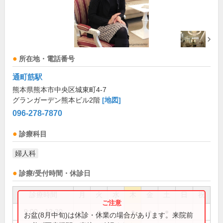
所在地・電話番号
通町筋駅
熊本県熊本市中央区城東町4-7
グランガーデン熊本ビル2階
[地図]
096-278-7870
診療科目
婦人科
診療/受付時間・休診日
診療時間
月
火
水
木
金
土
日
祝
9:00～12:30
●
●
●
●
●
お盆(8月中旬)は休診・休業の場合があります。来院前