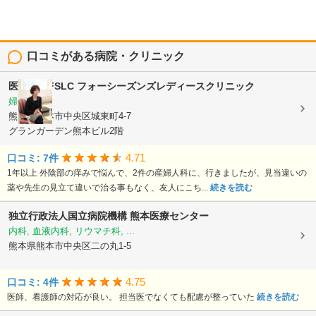
口コミがある病院・クリニック
医療法人FSLC
フォーシーズンズレディースクリニック
婦人科
熊本県熊本市中央区城東町4-7
グランガーデン熊本ビル2階
4.71
口コミ: 7件
1年以上 外陰部の痒みで悩んで、2件の産婦人科に、行きましたが、見当違いの
薬や先生の見立て違いで治る事もなく、友人にこち...
続きを読む
独立行政法人国立病院機構
熊本医療センター
内科, 血液内科, リウマチ科, ...
熊本県熊本市中央区二の丸1-5
4.75
口コミ: 4件
医師、看護師の対応が良い。 担当医でなくても配慮が整っていた
続きを読む