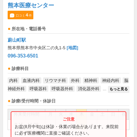
熊本医療センター
4
口コミ
件
所在地・電話番号
蔚山町駅
熊本県熊本市中央区二の丸1-5
[地図]
096-353-6501
診療科目
内科
血液内科
リウマチ科
外科
精神科
神経内科
脳
神経外科
呼吸器科
呼吸器外科
消化器外科
...
もっと見る
診療/受付時間・休診日
外来受付時間
月
火
水
木
金
土
日
祝
8:15～11:00
●
●
●
●
●
お盆(8月中旬)は休診・休業の場合があります。来院前
に必ず医療機関に直接ご確認ください。