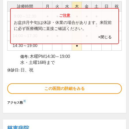
診療時間
月
火
水
木
金
土
日
祝
9:00～12:30
●
●
●
●
●
●
お盆(8月中旬)は休診・休業の場合があります。来院前
14:00～16:00
●
●
に必ず医療機関に直接ご確認ください。
14:00～17:30
●
●
●
×閉じる
14:30～19:00
●
木曜PM14:30～19:00
備考:
水・土曜16時まで
日、祝
休診日:
この医院の詳細をみる
※
アクセス数
慈恵病院