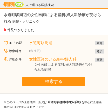
病院なび
人で選べる医院検索
水道町駅周辺の女性医師による産科/婦人科診療が受けら
れる
病院・クリニック
5
件見つかりました
水道町駅周辺
エリア/駅
変更
(未指定)
診療科目
追加
女性医師のいる産科/婦人科
詳細条件
変更
女性医師による産科/婦人科診療が受け
られる病院
検索する
※このページの医療機関・薬局は
水道町駅(熊本市電A系統)
を中心に直線距
離の近い順で表示されています