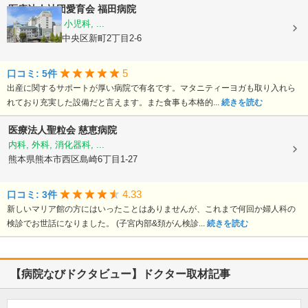
医療法人社団愛育会
福田病院
産科, 婦人科, 小児科, ...
熊本県熊本市中央区新町2丁目2-6
5
口コミ: 5件
出産に関するサポートが厚い病院で有名です。マタニティーヨガも取り入れら
れており充実した設備だと言えます。また食事も本格的...
続きを読む
医療法人聖粒会
慈恵病院
内科, 外科, 消化器科, ...
熊本県熊本市西区島崎6丁目1-27
4.33
口コミ: 3件
新しいマリア館の方にはいったことはありませんが、これまで何回か婦人科の
検診でお世話になりました。 (子宮内部&頚がん検診...
続きを読む
【病院なびドクタビュー】ドクター取材記事