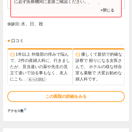
に必ず医療機関に直接ご確認ください。
14:00～17:00
●
●
●
●
●
×閉じる
水、日、祝
休診日:
口コミ
1年以上 外陰部の痒みで悩ん
優しくて親切で的確な
で、2件の産婦人科に、行きまし
診察で 頼りになる女医さ
たが、見当違いの薬や先生の見
んで、 ホテルの様な待合
立て違いで治る事もなく、友人
室も素敵で 大変お勧めな
にこち...
婦人科です。
もっと読む
この医院の詳細をみる
※
アクセス数