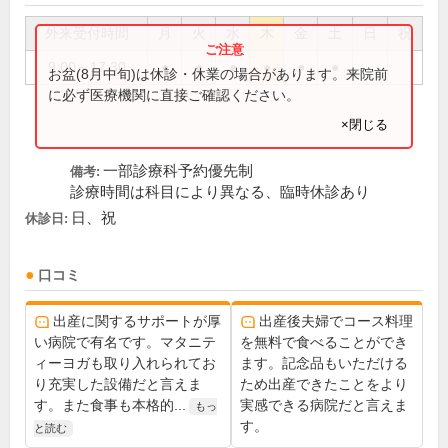
外来受付時間
月
火
水
木
金
土
日
祝
9:00～17:30
●
●
●
●
●
●
お盆(8月中旬)は休診・休業の場合があります。来院前
に必ず医療機関に直接ご確認ください。
×閉じる
一部診療科予約優先制
備考:
診療時間は科目により異なる、臨時休診あり
日、祝
休診日:
口コミ
出産に関するサポートが厚
出産後夫婦でコース料理
い病院で有名です。マタニテ
を無料で食べることができ
ィーヨガも取り入れられてお
ます。記念品もいただける
り充実した設備だと言えま
ため出産できたことをより
す。また食事も本格的...
実感できる病院だと言えま
もっ
す。
と読む