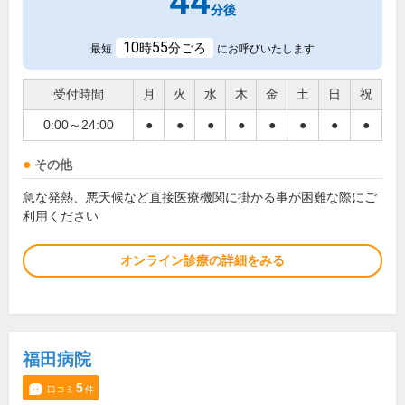
44
分後
10
55
時
分ごろ
最短
にお呼びいたします
受付時間
月
火
水
木
金
土
日
祝
0:00～24:00
●
●
●
●
●
●
●
●
その他
急な発熱、悪天候など直接医療機関に掛かる事が困難な際にご
利用ください
オンライン診療の詳細をみる
福田病院
5
口コミ
件