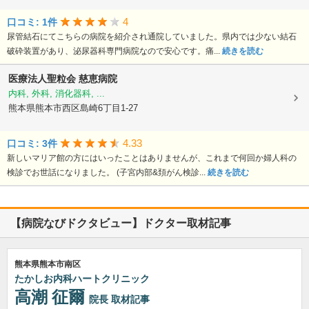
4
口コミ: 1件
尿管結石にてこちらの病院を紹介され通院していました。県内では少ない結石
破砕装置があり、泌尿器科専門病院なので安心です。痛...
続きを読む
医療法人聖粒会
慈恵病院
内科, 外科, 消化器科, ...
熊本県熊本市西区島崎6丁目1-27
4.33
口コミ: 3件
新しいマリア館の方にはいったことはありませんが、これまで何回か婦人科の
検診でお世話になりました。 (子宮内部&頚がん検診...
続きを読む
【病院なびドクタビュー】ドクター取材記事
熊本県熊本市南区
たかしお内科ハートクリニック
高潮 征爾
院長
取材記事