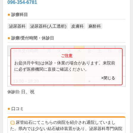
096-354-6781
診療科目
泌尿器科
泌尿器科(人工透析)
皮膚科
麻酔科
診療/受付時間・休診日
外来受付時間
月
火
水
木
金
土
日
祝
8:30～11:30
●
●
●
●
●
●
お盆(8月中旬)は休診・休業の場合があります。来院前
に必ず医療機関に直接ご確認ください。
13:30～16:30
●
●
●
×閉じる
13:30～18:30
●
日、祝
休診日:
口コミ
尿管結石にてこちらの病院を紹介され通院していまし
た。県内では少ない結石破砕装置があり、泌尿器科専門病院