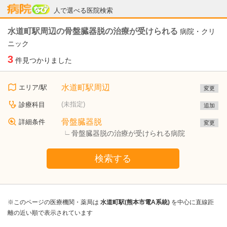
病院なび
人で選べる医院検索
水道町駅周辺の骨盤臓器脱の治療が受けられる
病院・クリ
ニック
3
件見つかりました
水道町駅周辺
エリア/駅
変更
(未指定)
診療科目
追加
骨盤臓器脱
詳細条件
変更
骨盤臓器脱の治療が受けられる病院
検索する
※このページの医療機関・薬局は
水道町駅(熊本市電A系統)
を中心に直線距
離の近い順で表示されています