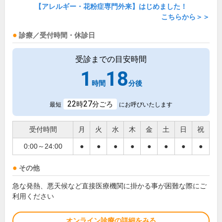
【アレルギー・花粉症専門外来】はじめました！
こちらから＞＞
診療／受付時間・休診日
受診までの目安時間
1
18
時間
分後
22
27
時
分ごろ
最短
にお呼びいたします
受付時間
月
火
水
木
金
土
日
祝
0:00～24:00
●
●
●
●
●
●
●
●
その他
急な発熱、悪天候など直接医療機関に掛かる事が困難な際にご
利用ください
オンライン診療の詳細をみる