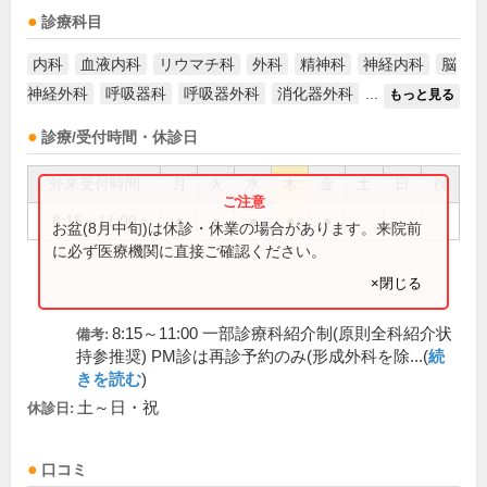
診療科目
内科
血液内科
リウマチ科
外科
精神科
神経内科
脳
神経外科
呼吸器科
呼吸器外科
消化器外科
...
もっと見る
診療/受付時間・休診日
外来受付時間
月
火
水
木
金
土
日
祝
8:15～11:00
●
●
●
●
●
お盆(8月中旬)は休診・休業の場合があります。来院前
に必ず医療機関に直接ご確認ください。
×閉じる
8:15～11:00 一部診療科紹介制(原則全科紹介状
備考:
持参推奨) PM診は再診予約のみ(形成外科を除...(
続
きを読む
)
土～日・祝
休診日:
口コミ