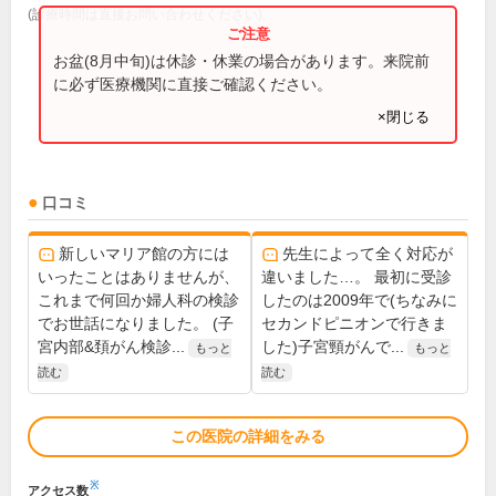
(診療時間は直接お問い合わせください)
お盆(8月中旬)は休診・休業の場合があります。来院前
に必ず医療機関に直接ご確認ください。
×閉じる
口コミ
新しいマリア館の方には
先生によって全く対応が
いったことはありませんが、
違いました…。 最初に受診
これまで何回か婦人科の検診
したのは2009年で(ちなみに
でお世話になりました。 (子
セカンドピニオンで行きま
宮内部&頚がん検診...
した)子宮頸がんで...
もっと
もっと
読む
読む
この医院の詳細をみる
※
アクセス数