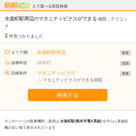
病院なび
人で選べる医院検索
水道町駅周辺のマタニティビクスができる
病院・クリニッ
ク
1
件見つかりました
水道町駅周辺
エリア/駅
変更
(未指定)
診療科目
追加
マタニティビクス
詳細条件
変更
マタニティビクスができる病院
検索する
※このページの医療機関・薬局は
水道町駅(熊本市電A系統)
を中心に直線距
離の近い順で表示されています