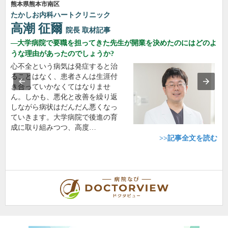
熊本県熊本市南区
たかしお内科ハートクリニック
高潮 征爾
院長
取材記事
大学病院で要職を担ってきた先生が開業を決めたのにはどのよ
うな理由があったのでしょうか?
心不全という病気は発症すると治
ることはなく、患者さんは生涯付
き合っていかなくてはなりませ
ん。しかも、悪化と改善を繰り返
しながら病状はだんだん悪くなっ
ていきます。大学病院で後進の育
成に取り組みつつ、高度…
>>記事全文を読む