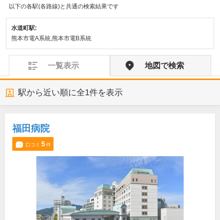
以下の各駅(各路線)と共通の検索結果です
水道町駅:
熊本市電A系統,熊本市電B系統
一覧表示
地図で検索
駅から近い順に全
1
件を表示
福田病院
5
口コミ
件