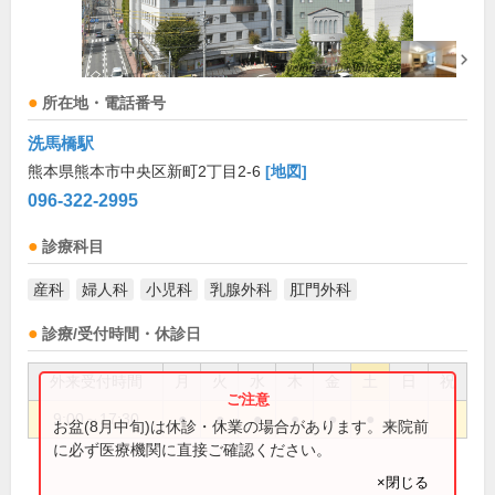
所在地・電話番号
洗馬橋駅
熊本県熊本市中央区新町2丁目2-6
[地図]
096-322-2995
診療科目
産科
婦人科
小児科
乳腺外科
肛門外科
診療/受付時間・休診日
外来受付時間
月
火
水
木
金
土
日
祝
9:00～17:30
●
●
●
●
●
●
お盆(8月中旬)は休診・休業の場合があります。来院前
に必ず医療機関に直接ご確認ください。
×閉じる