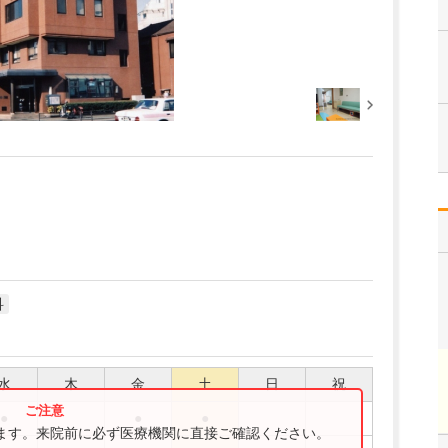
科
水
木
金
土
日
祝
●
●
●
ります。来院前に必ず医療機関に直接ご確認ください。