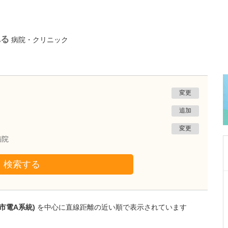
れる
病院・クリニック
変更
追加
変更
病院
検索する
神奈川県川崎市麻生区
百合が丘すみれクリニック
松浦 健太郎
市電A系統)
を中心に直線距離の近い順で表示されています
院長
取材記事
日々の診療で心がけていることを教えてくださ