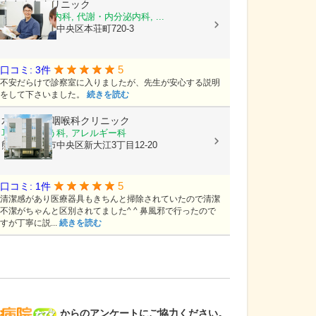
きさぬきクリニック
糖尿病内科, 内科, 代謝・内分泌内科, ...
熊本県熊本市中央区本荘町720-3
5
口コミ: 3件
不安だらけで診察室に入りましたが、先生が安心する説明
をして下さいました。
続きを読む
水前寺耳鼻咽喉科クリニック
耳鼻いんこう科, アレルギー科
熊本県熊本市中央区新大江3丁目12-20
5
口コミ: 1件
清潔感があり医療器具もきちんと掃除されていたので清潔
不潔がちゃんと区別されてました^ ^ 鼻風邪で行ったので
すが丁寧に説...
続きを読む
病院なび
からのアンケートにご協力ください。