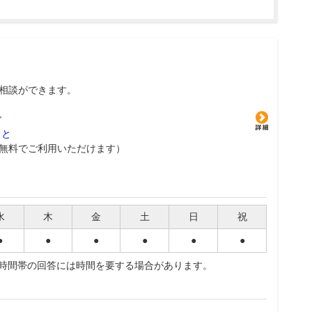
相談ができます。
グ
こと
無料でご利用いただけます）
水
木
金
土
日
祝
●
●
●
●
●
●
夜時間帯の回答には時間を要する場合があります。