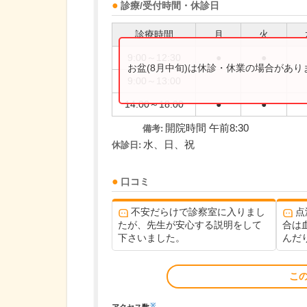
診療/受付時間・休診日
診療時間
月
火
9:00～12:30
●
●
お盆(8月中旬)は休診・休業の場合があ
9:00～13:00
14:00～18:00
●
●
開院時間 午前8:30
備考:
水、日、祝
休診日:
口コミ
不安だらけで診察室に入りまし
点
たが、先生が安心する説明をして
合は
下さいました。
んだり
こ
※