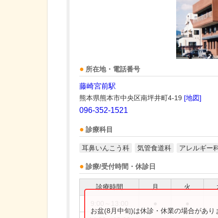
所在地・電話番号
藤崎宮前駅
熊本県熊本市中央区南坪井町4-19
[地図]
096-352-1521
診療科目
耳鼻いんこう科
気管食道科
アレルギー
診療/受付時間・休診日
診療時間
月
火
9:00～13:00
●
●
お盆(8月中旬)は休診・休業の場合があ