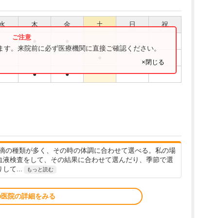
水
木
金
土
日
祝
●
●
ります。来院前に必ず医療機関に直接ご確認ください。
●
×閉じる
●
●
滴の種類が多く、その時の体調に合わせて選べる。私の場
血液検査をして、その結果に合わせて選んだり、季節で選
して...
もっと読む
の医院の詳細をみる