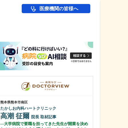
医療機関の皆様へ
医師(ドクター)の
熊本県熊本市南区
東京都中野区
たかしお内科ハートクリニック
中野富士見
高潮 征爾
冨岡 亮太
院長
取材記事
大学病院で要職を担ってきた先生が開業を決め
特に先生が力を