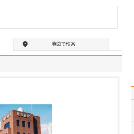
い。
「患者さんの話を真摯に
聞く」ということを常に
心がけています。患者さ
んが医師に伝える言葉
は、すべて「体のつら
さ」から発せられている
地図で検索
ものなので、適切な診断
や治療を行うために聞き
逃さないように注意して
います…
>>記事全文を読む