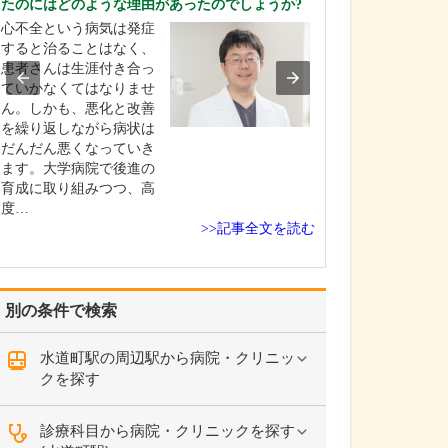
たのにはどのような理由があったのでしょうか?
ください。
心不全という病気は発症
これまで耳を専
すると治ることはなく、
を積んできたこ
患者さんは生涯付き合っ
り、難聴や突発
ていかなくてはなりませ
中耳炎をはじめ
ん。しかも、悪化と改善
やめまいなどの
を繰り返しながら病状は
療には特に力を
だんだん悪くなっていき
ます。難聴は原
ます。大学病院で後進の
て治療法が異な
育成に取り組みつつ、高
まずは詳しい検
度…
こに…
>>記事全文を読む
別の条件で検索
水道町駅の周辺駅から病院・クリニッ
クを探す
診療科目から病院・クリニックを探す