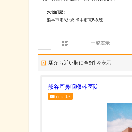
水道町駅:
熊本市電A系統,熊本市電B系統
一覧表示
駅から近い順に全
9
件を表示
熊谷耳鼻咽喉科医院
1
口コミ
件