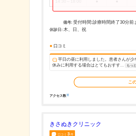
14:30～18:00
●
●
受付時間:診療時間終了30分前
備考:
木、日、祝
休診日:
口コミ
平日の昼に利用しました。患者さんが少
休みに利用する場合はとてもおすす...
もっ
こ
※
アクセス数
きさぬきクリニック
3
口コミ
件