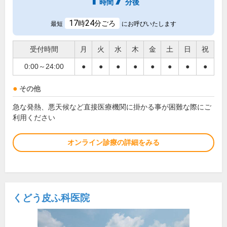
時間
分後
17
24
時
分ごろ
最短
にお呼びいたします
受付時間
月
火
水
木
金
土
日
祝
0:00～24:00
●
●
●
●
●
●
●
●
その他
急な発熱、悪天候など直接医療機関に掛かる事が困難な際にご
利用ください
オンライン診療の詳細をみる
くどう皮ふ科医院