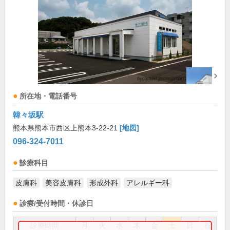
所在地・電話番号
韓々坂駅
熊本県熊本市西区上熊本3-22-21
[地図]
096-324-7011
診療科目
皮膚科
美容皮膚科
形成外科
アレルギー科
診療/受付時間・休診日
診療時間
月
火
水
木
金
土
日
祝