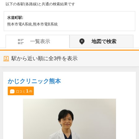
以下の各駅(各路線)と共通の検索結果です
水道町駅:
熊本市電A系統,熊本市電B系統
一覧表示
地図で検索
駅から近い順に全
3
件を表示
かじクリニック熊本
1
口コミ
件