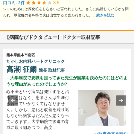
3.5
口コミ: 2件
シミのためには厚化粧をしなさいと言われました。さらに結婚しているかを問
われ、厚化粧の妻を持つ夫は出世すると言われました。...
続きを読む
【病院なびドクタビュー】ドクター取材記事
熊本県熊本市南区
たかしお内科ハートクリニック
高潮 征爾
院長
取材記事
大学病院で要職を担ってきた先生が開業を決めたのにはどのよ
うな理由があったのでしょうか?
心不全という病気は発症すると治
ることはなく、患者さんは生涯付
き合っていかなくてはなりませ
ん。しかも、悪化と改善を繰り返
しながら病状はだんだん悪くなっ
ていきます。大学病院で後進の育
成に取り組みつつ、高度…
>>記事全文を読む