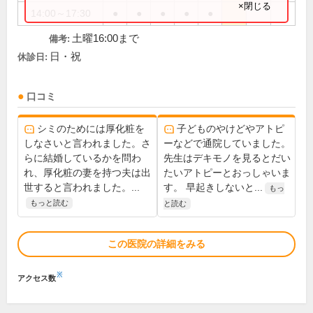
×閉じる
14:00～17:30
●
●
●
●
●
土曜16:00まで
備考:
日・祝
休診日:
口コミ
シミのためには厚化粧を
子どものやけどやアトピ
しなさいと言われました。さ
ーなどで通院していました。
らに結婚しているかを問わ
先生はデキモノを見るとだい
れ、厚化粧の妻を持つ夫は出
たいアトピーとおっしゃいま
世すると言われました。...
す。 早起きしないと...
もっ
もっと読む
と読む
この医院の詳細をみる
※
アクセス数