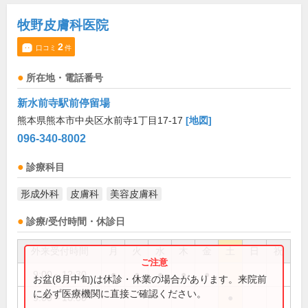
牧野皮膚科医院
2
口コミ
件
所在地・電話番号
新水前寺駅前停留場
熊本県熊本市中央区水前寺1丁目17-17
[地図]
096-340-8002
診療科目
形成外科
皮膚科
美容皮膚科
診療/受付時間・休診日
外来受付時間
月
火
水
木
金
土
日
祝
9:00～12:30
●
●
●
●
●
お盆(8月中旬)は休診・休業の場合があります。来院前
に必ず医療機関に直接ご確認ください。
9:00～16:00
●