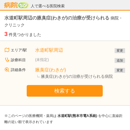
病院なび
人で選べる医院検索
水道町駅周辺の腋臭症(わきが)の治療が受けられる
病院・
クリニック
3
件見つかりました
水道町駅周辺
エリア/駅
変更
(未指定)
診療科目
追加
腋臭症(わきが)
詳細条件
変更
腋臭症(わきが)の治療が受けられる病院
検索する
※このページの医療機関・薬局は
水道町駅(熊本市電A系統)
を中心に直線距
離の近い順で表示されています