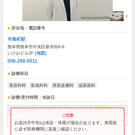
所在地・電話番号
辛島町駅
熊本県熊本市中央区新市街6-6
いけおビル2F
[地図]
096-288-5011
診療科目
美容外科
形成外科
美容皮膚科
泌尿器科
診療/受付時間・休診日
診療時間
月
火
水
木
金
土
日
祝
10:00～18:00
●
●
●
●
●
●
●
●
お盆(8月中旬)は休診・休業の場合があります。来院前
に必ず医療機関に直接ご確認ください。