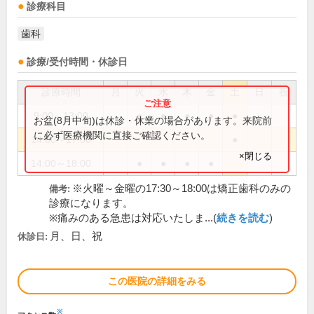
診療科目
歯科
診療/受付時間・休診日
診療時間
月
火
水
木
金
土
日
祝
9:00～13:00
●
●
●
●
●
お盆(8月中旬)は休診・休業の場合があります。来院前
に必ず医療機関に直接ご確認ください。
14:00～17:00
●
×閉じる
14:00～18:00
●
●
●
●
※火曜～金曜の17:30～18:00は矯正歯科のみの
備考:
診療になります。
※痛みのある急患は対応いたしま...(
続きを読む
)
月、日、祝
休診日:
この医院の詳細をみる
※