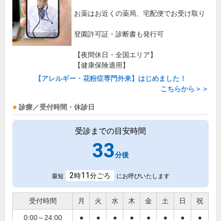
お薬はお近くの薬局、宅配便でお受け取り
登園許可証・診断書も発行可
【夜間休日・全国エリア】
【健康保険適用】
【アレルギー・花粉症専門外来】はじめました！
こちらから＞＞
診療／受付時間・休診日
受診までの目安時間
33
分後
2
11
時
分ごろ
最短
にお呼びいたします
受付時間
月
火
水
木
金
土
日
祝
0:00～24:00
●
●
●
●
●
●
●
●