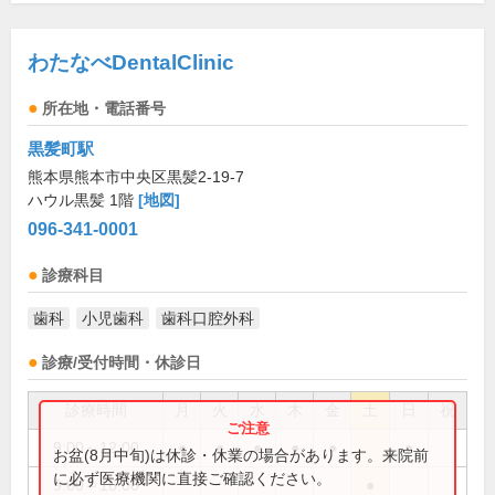
わたなべDentalClinic
所在地・電話番号
黒髪町駅
熊本県熊本市中央区黒髪2-19-7
ハウル黒髪 1階
[地図]
096-341-0001
診療科目
歯科
小児歯科
歯科口腔外科
診療/受付時間・休診日
診療時間
月
火
水
木
金
土
日
祝
9:00～12:00
●
●
●
●
●
●
お盆(8月中旬)は休診・休業の場合があります。来院前
に必ず医療機関に直接ご確認ください。
9:00～16:00
●