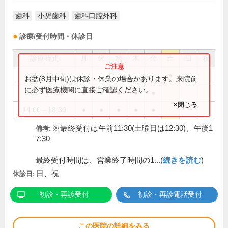
歯科
小児歯科
歯科口腔外科
診療/受付時間・休診日
診療時間
月
火
水
木
金
土
日
祝
8:45～13:30
●
お盆(8月中旬)は休診・休業の場合があります。来院前
に必ず医療機関に直接ご確認ください。
9:00～12:30
●
●
●
●
●
×閉じる
14:00～18:30
●
●
●
●
●
※最終受付は午前11:30(土曜日は12:30)、午後1
備考:
7:30
最終受付時間は、営業終了時間の1...(
続きを読む
)
日、祝
休診日:
初診・再診受付
初診・再診電話受付
この医院の詳細をみる