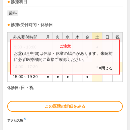
診療科目
歯科
診療/受付時間・休診日
外来受付時間
月
火
水
木
金
土
日
祝
9:30～13:00
●
お盆(8月中旬)は休診・休業の場合があります。来院前
9:30～13:30
●
●
●
●
●
に必ず医療機関に直接ご確認ください。
14:00～17:30
●
×閉じる
15:00～19:30
●
●
●
●
日・祝
休診日:
この医院の詳細をみる
※
アクセス数