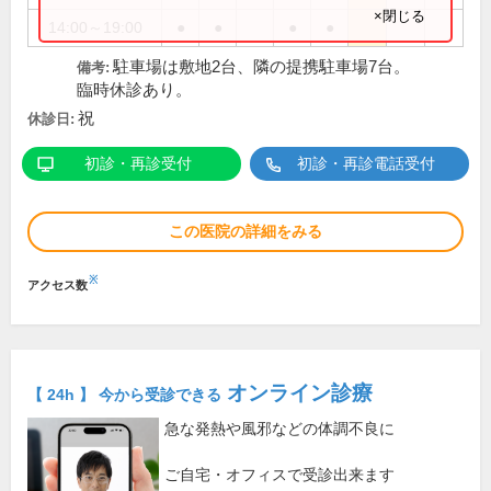
×閉じる
14:00～19:00
●
●
●
●
駐車場は敷地2台、隣の提携駐車場7台。
備考:
臨時休診あり。
祝
休診日:
初診・再診受付
初診・再診電話受付
この医院の詳細をみる
※
アクセス数
オンライン診療
【 24h 】 今から受診できる
急な発熱や風邪などの体調不良に
ご自宅・オフィスで受診出来ます