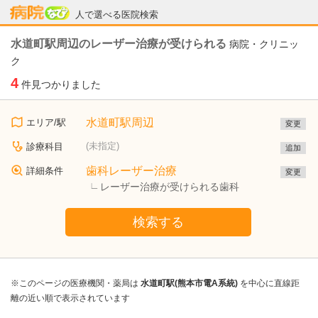
病院なび
人で選べる医院検索
水道町駅周辺のレーザー治療が受けられる
病院・クリニッ
ク
4
件見つかりました
水道町駅周辺
エリア/駅
変更
(未指定)
診療科目
追加
歯科レーザー治療
詳細条件
変更
レーザー治療が受けられる歯科
検索する
※このページの医療機関・薬局は
水道町駅(熊本市電A系統)
を中心に直線距
離の近い順で表示されています