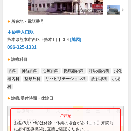
所在地・電話番号
本妙寺入口駅
熊本県熊本市西区上熊本1丁目3-4
[地図]
096-325-1331
診療科目
内科
神経内科
心療内科
循環器内科
呼吸器内科
消化
器内科
整形外科
リハビリテーション科
放射線科
小児
科
診療/受付時間・休診日
診療時間
月
火
水
木
金
土
日
祝
9:00～13:00
●
お盆(8月中旬)は休診・休業の場合があります。来院前
に必ず医療機関に直接ご確認ください。
9:00～18:00
●
●
●
●
●