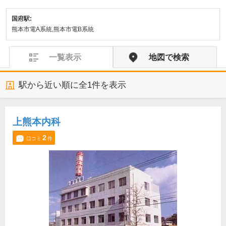
国府駅:
熊本市電A系統,熊本市電B系統
一覧表示
地図で検索
駅から近い順に全
1
件を表示
上熊本内科
2
口コミ
件