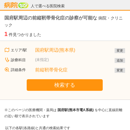
病院なび
人で選べる医院検索
国府駅周辺の前縦靭帯骨化症の診察が可能な
病院・クリニ
ック
1
件見つかりました
国府駅周辺(熊本県)
エリア/駅
変更
(未指定)
診療科目
追加
前縦靭帯骨化症
詳細条件
変更
検索する
※このページの医療機関・薬局は
国府駅(熊本市電A系統)
を中心に直線距離
の近い順で表示されています
以下の各駅(各路線)と共通の検索結果です