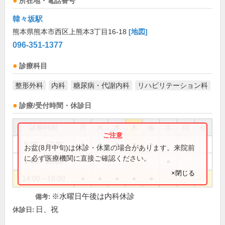
所在地・電話番号
韓々坂駅
熊本県熊本市西区上熊本3丁目16-18
[地図]
096-351-1377
診療科目
整形外科
内科
糖尿病・代謝内科
リハビリテーション科
診療/受付時間・休診日
診療時間
月
火
水
木
金
土
日
祝
9:00～12:30
●
●
●
●
●
お盆(8月中旬)は休診・休業の場合があります。来院前
に必ず医療機関に直接ご確認ください。
9:00～13:00
●
×閉じる
14:00～18:00
●
●
●
●
●
※水曜日午後は内科休診
備考:
日、祝
休診日: