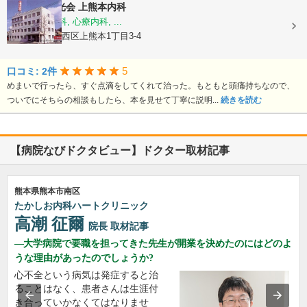
医療法人陽光会
上熊本内科
内科, 神経内科, 心療内科, ...
熊本県熊本市西区上熊本1丁目3-4
5
口コミ: 2件
めまいで行ったら、すぐ点滴をしてくれて治った。もともと頭痛持ちなので、
ついでにそちらの相談もしたら、本を見せて丁寧に説明...
続きを読む
【病院なびドクタビュー】ドクター取材記事
熊本県熊本市南区
たかしお内科ハートクリニック
高潮 征爾
院長
取材記事
大学病院で要職を担ってきた先生が開業を決めたのにはどのよ
うな理由があったのでしょうか?
心不全という病気は発症すると治
ることはなく、患者さんは生涯付
き合っていかなくてはなりませ