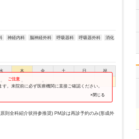
科
神経内科
脳神経外科
呼吸器科
呼吸器外科
消化
水
木
金
土
日
祝
●
●
●
ります。来院前に必ず医療機関に直接ご確認ください。
×閉じる
紹介制(原則全科紹介状持参推奨) PM診は再診予約のみ(形成外