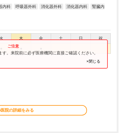
器内科
呼吸器外科
消化器外科
消化器内科
腎臓内
水
木
金
土
日
祝
●
●
●
ります。来院前に必ず医療機関に直接ご確認ください。
×閉じる
の医院の詳細をみる