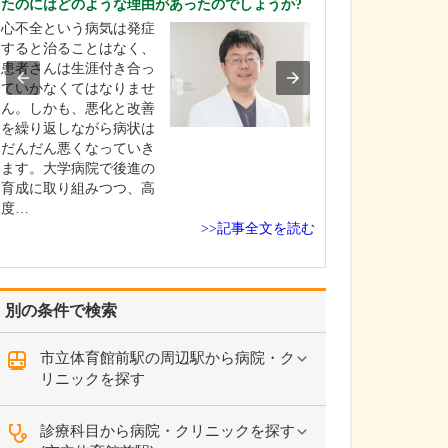
たのにはどのような理由があったのでしょうか?
ください。
心不全という病気は発症
これまで耳を専
すると治ることはなく、
を積んできたこ
患者さんは生涯付き合っ
り、難聴や突発
ていかなくてはなりませ
中耳炎をはじめ
ん。しかも、悪化と改善
やめまいなどの
を繰り返しながら病状は
療には特に力を
だんだん悪くなっていき
ます。難聴は原
ます。大学病院で後進の
て治療法が異な
育成に取り組みつつ、高
まずは詳しい検
度…
こに…
>>記事全文を読む
別の条件で検索
市立体育館前駅の周辺駅から病院・ク
リニックを探す
診療科目から病院・クリニックを探す