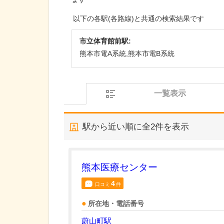
以下の各駅(各路線)と共通の検索結果です
市立体育館前駅:
熊本市電A系統,熊本市電B系統
一覧表示
駅から近い順に全
2
件を表示
熊本医療センター
4
口コミ
件
所在地・電話番号
蔚山町駅