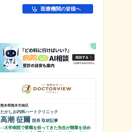
医療機関の皆様へ
医師(ドクター)の
熊本県熊本市南区
東京都中野区
たかしお内科ハートクリニック
中野富士見
高潮 征爾
冨岡 亮太
院長
取材記事
大学病院で要職を担ってきた先生が開業を決め
特に先生が力を