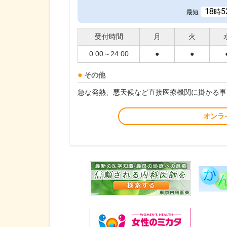
18
5
時
最短
受付時間
月
火
0:00～24:00
●
●
その他
急な発熱、悪天候など直接医療機関に掛かる事
オンラ