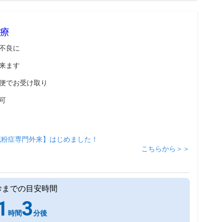
療
不良に
来ます
便でお受け取り
可
花粉症専門外来】はじめました！
こちらから＞＞
診までの目安時間
1
3
時間
分後