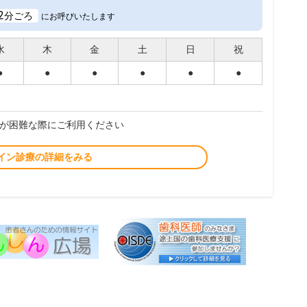
2
分ごろ
にお呼びいたします
水
木
金
土
日
祝
●
●
●
●
●
●
が困難な際にご利用ください
イン診療の詳細をみる