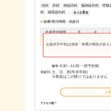
内科
外科
神経内科
脳神経外科
呼吸
科
循環器内科
...
もっと見る
診療/受付時間・休診日
外来受付時間
月
火
8:30～11:00
●
●
お盆(8月中旬)は休診・休業の場合があ
8:30～11:00 一部予約制
備考:
土、日、祝(年末年始)
休診日:
※救急はこの限りではありません
こ
※
アクセス数