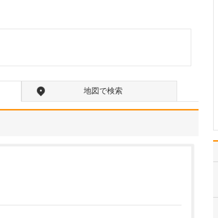
人と接するのが好きなの
で、患者さんからお話を
伺って、お悩みの症状や
疾患の原因を探りなが
ら、患者さんと一緒に改
善していくというプロセ
スにやりがいを感じま
す。そして何より、手術
によってよく見えるよう
地図で検索
になっ…
>>記事全文を読む