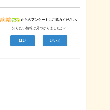
病院なび
からのアンケートにご協力ください。
知りたい情報は見つかりましたか?
はい
いいえ