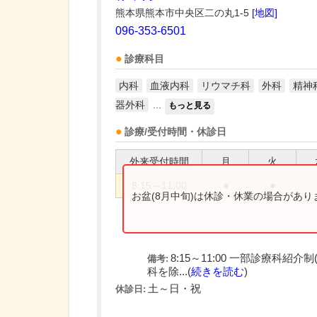
熊本県熊本市中央区二の丸1-5
[地図]
096-353-6501
診療科目
内科
血液内科
リウマチ科
外科
精神
器外科
...
もっと見る
診療/受付時間・休診日
外来受付時間
月
火
8:15～11:00
●
●
お盆(8月中旬)は休診・休業の場合があ
8:15～11:00 一部診療科
備考:
科を除...(
続きを読む
)
土～日・祝
休診日: