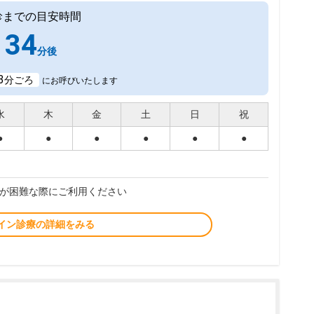
診までの目安時間
34
分後
3
分ごろ
にお呼びいたします
水
木
金
土
日
祝
●
●
●
●
●
●
が困難な際にご利用ください
イン診療の詳細をみる