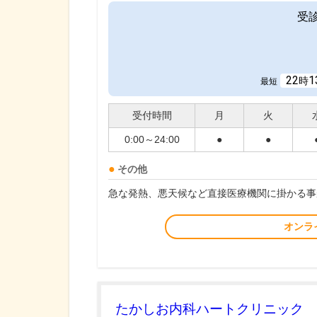
受
22
1
時
最短
受付時間
月
火
0:00～24:00
●
●
その他
急な発熱、悪天候など直接医療機関に掛かる事
オンラ
たかしお内科ハートクリニック