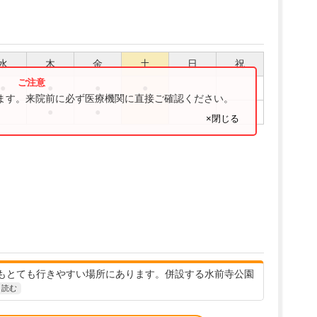
水
木
金
土
日
祝
●
●
●
●
ります。来院前に必ず医療機関に直接ご確認ください。
●
●
×閉じる
もとても行きやすい場所にあります。併設する水前寺公園
と読む