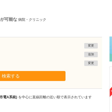
察が可能な
病院・クリニック
変更
追加
変更
検索する
熊本県熊本市南区
たかしお内科ハートクリニック
市電A系統)
を中心に直線距離の近い順で表示されています
高潮 征爾
院長
取材記事
大学病院で要職を担ってきた先生が開業を決め