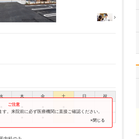
水
木
金
土
日
祝
●
●
●
●
ります。来院前に必ず医療機関に直接ご確認ください。
●
●
×閉じる
吸器内科のみ