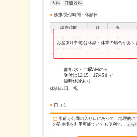
内科
呼吸器科
診療/受付時間・休診日
診療時間
月
火
9:00～12:30
●
●
お盆(8月中旬)は休診・休業の場合があ
16:30～18:00
●
●
水・土曜AMのみ
備考:
受付は12:15、17:45まで
臨時休診あり
日、祝
休診日:
口コミ
水前寺公園の入り口にあって、地理的に
の駐車場を利用可能でとても便利で...
もっ