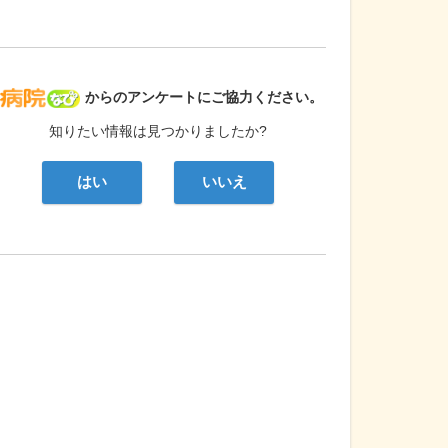
病院なび
からのアンケートにご協力ください。
知りたい情報は見つかりましたか?
はい
いいえ