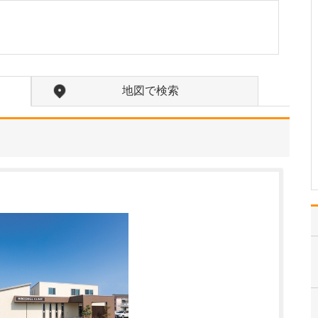
たのにはどのような理由があったのでしょうか?
心不全という病気は発症
すると治ることはなく、
患者さんは生涯付き合っ
ていかなくてはなりませ
ん。しかも、悪化と改善
地図で検索
を繰り返しながら病状は
だんだん悪くなっていき
ます。大学病院で後進の
育成に取り組みつつ、高
度…
>>記事全文を読む