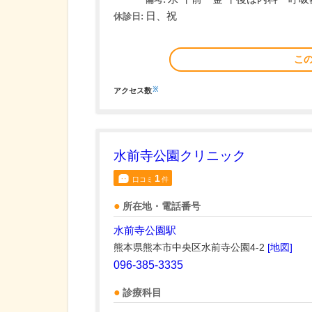
日、祝
休診日:
こ
※
アクセス数
水前寺公園クリニック
1
口コミ
件
所在地・電話番号
水前寺公園駅
熊本県熊本市中央区水前寺公園4-2
[地図]
096-385-3335
診療科目