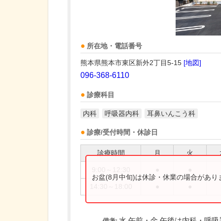
所在地・電話番号
熊本県熊本市東区新外2丁目5-15
[地図]
096-368-6110
診療科目
内科
呼吸器内科
耳鼻いんこう科
診療/受付時間・休診日
診療時間
月
火
9:00～12:30
●
●
お盆(8月中旬)は休診・休業の場合があ
14:30～18:00
●
●
水 午前・金 午後は内科・呼
備考: