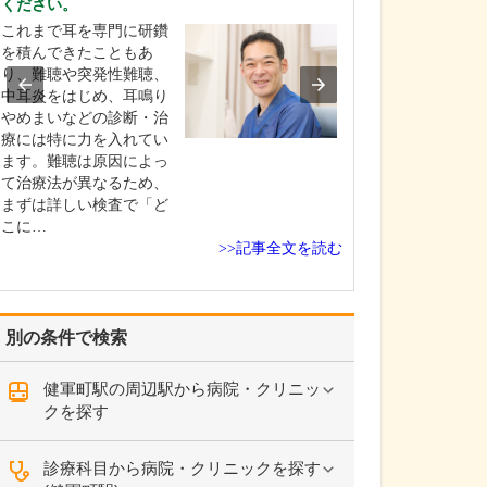
ください。
い。
これまで耳を専門に研鑽
学生時代はラグ
を積んできたこともあ
ち込んでいまし
り、難聴や突発性難聴、
をするたびに近
中耳炎をはじめ、耳鳴り
院に通っていま
やめまいなどの診断・治
こで施術を受け
療には特に力を入れてい
「体の不調が改
ます。難聴は原因によっ
く」という体験
て治療法が異なるため、
すうちに、医療
まずは詳しい検査で「ど
のをごく身近に
こに…
うに…
>>記事全文を読む
別の条件で検索
健軍町駅の周辺駅から病院・クリニッ
クを探す
診療科目から病院・クリニックを探す