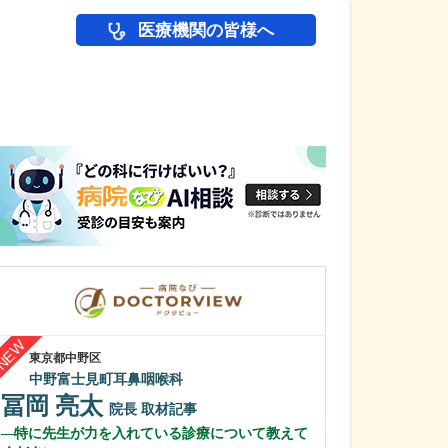
医療機関の皆様へ
医師(ドクター)の
東京都中野区
埼玉県川口市
中野富士見町耳鼻咽喉科
かわぐち泌尿器
冨岡 亮太
喜早 祐介
院長
取材記事
特に先生が力を入れている診療について教えて
先生が医師を志