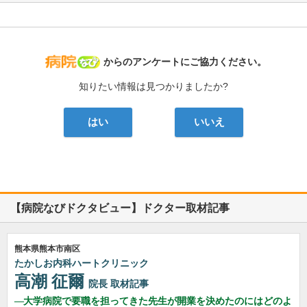
病院なび
からのアンケートにご協力ください。
知りたい情報は見つかりましたか?
はい
いいえ
【病院なびドクタビュー】ドクター取材記事
熊本県熊本市南区
たかしお内科ハートクリニック
高潮 征爾
院長
取材記事
大学病院で要職を担ってきた先生が開業を決めたのにはどのよ