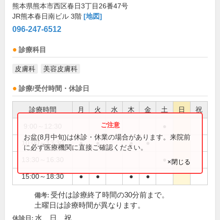
熊本県熊本市西区春日3丁目26番47号
JR熊本春日南ビル 3階
[地図]
096-247-6512
診療科目
皮膚科
美容皮膚科
診療/受付時間・休診日
診療時間
月
火
水
木
金
土
日
祝
9:00～12:30
●
お盆(8月中旬)は休診・休業の場合があります。来院前
10:00～13:30
●
●
●
●
に必ず医療機関に直接ご確認ください。
13:30～16:30
●
×閉じる
15:00～18:30
●
●
●
●
受付は診療終了時間の30分前まで。
備考:
土曜日は診療時間が異なります。
水、日、祝
休診日: