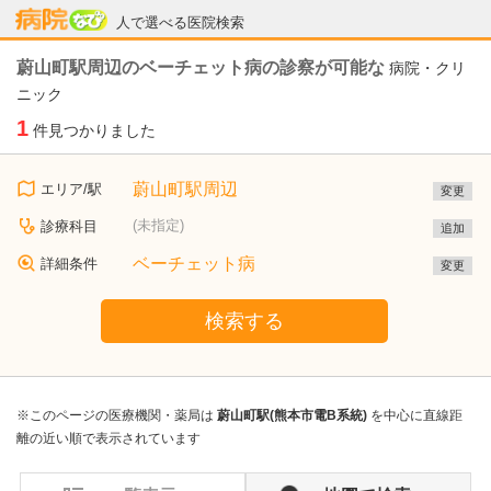
病院なび
人で選べる医院検索
蔚山町駅周辺のベーチェット病の診察が可能な
病院・クリ
ニック
1
件見つかりました
蔚山町駅周辺
エリア/駅
変更
(未指定)
診療科目
追加
ベーチェット病
詳細条件
変更
検索する
※このページの医療機関・薬局は
蔚山町駅(熊本市電B系統)
を中心に直線距
離の近い順で表示されています