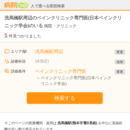
病院なび
人で選べる医院検索
洗馬橋駅周辺のペインクリニック専門医(日本ペインクリ
ニック学会)のいる
病院・クリニック
1
件見つかりました
洗馬橋駅周辺
エリア/駅
変更
(未指定)
診療科目
追加
ペインクリニック専門医
詳細条件
変更
ペインクリニック専門医(日本ペインク
リニック学会)
検索する
※このページの医療機関・薬局は
洗馬橋駅(熊本市電B系統)
を中心に直線距
離の近い順で表示されています