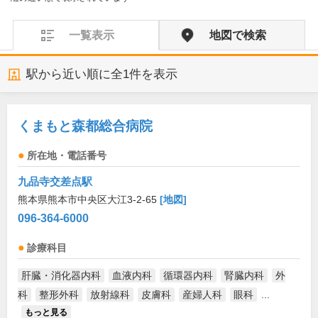
一覧表示
地図で検索
駅から近い順に全
1
件を表示
くまもと森都総合病院
所在地・電話番号
九品寺交差点駅
熊本県熊本市中央区大江3-2-65
[地図]
096-364-6000
診療科目
肝臓・消化器内科
血液内科
循環器内科
腎臓内科
外
科
整形外科
放射線科
皮膚科
産婦人科
眼科
...
もっと見る