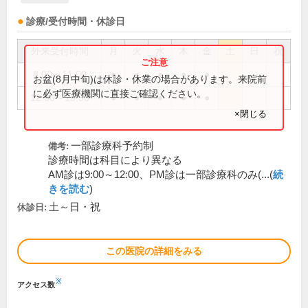
診療/受付時間・休診日
外来受付時間
月
火
水
木
金
土
日
祝
8:00～11:00
●
●
●
●
●
お盆(8月中旬)は休診・休業の場合があります。来院前
に必ず医療機関に直接ご確認ください。
12:30～15:30
●
●
●
●
●
×閉じる
一部診療科予約制
備考:
診療時間は科目により異なる
AM診は9:00～12:00、PM診は一部診療科のみ(...(
続
きを読む
)
土～日・祝
休診日:
この医院の詳細をみる
※
アクセス数