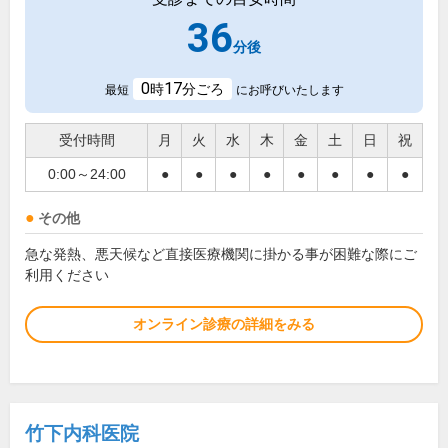
36
分後
0
17
時
分ごろ
最短
にお呼びいたします
受付時間
月
火
水
木
金
土
日
祝
0:00～24:00
●
●
●
●
●
●
●
●
その他
急な発熱、悪天候など直接医療機関に掛かる事が困難な際にご
利用ください
オンライン診療の詳細をみる
竹下内科医院