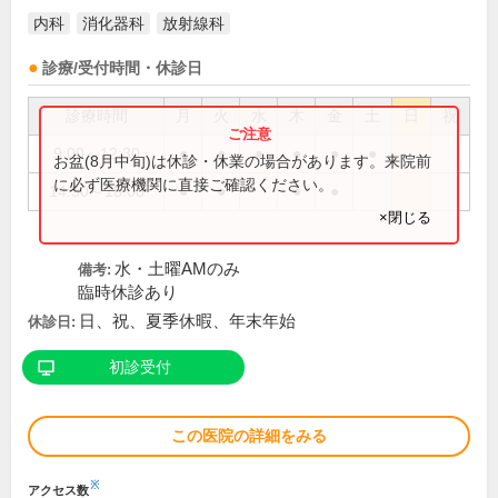
内科
消化器科
放射線科
診療/受付時間・休診日
診療時間
月
火
水
木
金
土
日
祝
9:00～12:30
●
●
●
●
●
●
お盆(8月中旬)は休診・休業の場合があります。来院前
に必ず医療機関に直接ご確認ください。
14:30～18:00
●
●
●
●
×閉じる
水・土曜AMのみ
備考:
臨時休診あり
日、祝、夏季休暇、年末年始
休診日:
初診受付
この医院の詳細をみる
※
アクセス数