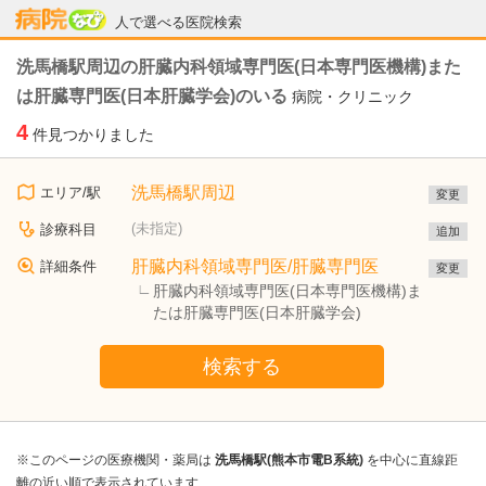
病院なび
人で選べる医院検索
洗馬橋駅周辺の肝臓内科領域専門医(日本専門医機構)また
は肝臓専門医(日本肝臓学会)のいる
病院・クリニック
4
件見つかりました
洗馬橋駅周辺
エリア/駅
変更
(未指定)
診療科目
追加
肝臓内科領域専門医/肝臓専門医
詳細条件
変更
肝臓内科領域専門医(日本専門医機構)ま
たは肝臓専門医(日本肝臓学会)
検索する
※このページの医療機関・薬局は
洗馬橋駅(熊本市電B系統)
を中心に直線距
離の近い順で表示されています