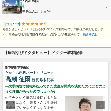
医療法人
竹下内科医院
内科, 胃腸内科
熊本県熊本市中央区大江5丁目4-6
5
口コミ: 1件
先生が優しくじっくりと話を聞いてくれて穏やかで、内科医の鏡だと思いま
す。高校生の時急性胃腸炎で受診し点滴などの処置をして...
続きを読む
【病院なびドクタビュー】ドクター取材記事
熊本県熊本市南区
たかしお内科ハートクリニック
高潮 征爾
院長
取材記事
大学病院で要職を担ってきた先生が開業を決めたのにはどのよ
うな理由があったのでしょうか?
心不全という病気は発症すると治
ることはなく、患者さんは生涯付
き合っていかなくてはなりませ