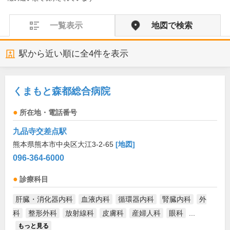
一覧表示
地図で検索
駅から近い順に全
4
件を表示
くまもと森都総合病院
所在地・電話番号
九品寺交差点駅
熊本県熊本市中央区大江3-2-65
[地図]
096-364-6000
診療科目
肝臓・消化器内科
血液内科
循環器内科
腎臓内科
外
科
整形外科
放射線科
皮膚科
産婦人科
眼科
...
もっと見る