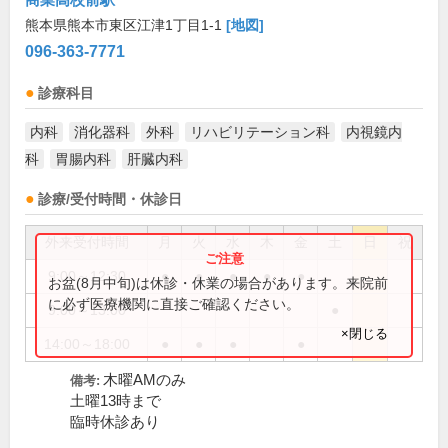
熊本県熊本市東区江津1丁目1-1
[地図]
096-363-7771
診療科目
内科
消化器科
外科
リハビリテーション科
内視鏡内
科
胃腸内科
肝臓内科
診療/受付時間・休診日
外来受付時間
月
火
水
木
金
土
日
祝
9:00～12:30
●
●
●
●
●
お盆(8月中旬)は休診・休業の場合があります。来院前
に必ず医療機関に直接ご確認ください。
9:00～13:00
●
×閉じる
14:00～18:00
●
●
●
●
木曜AMのみ
備考:
土曜13時まで
臨時休診あり