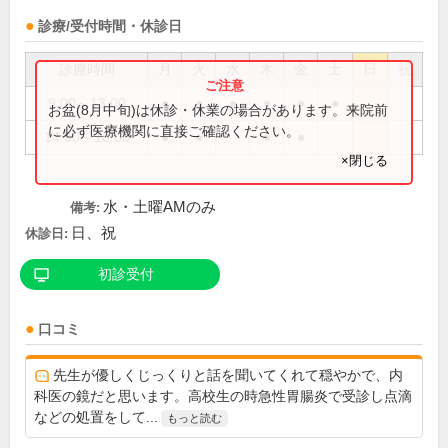
診療/受付時間・休診日
診療時間
月
火
水
木
金
土
日
祝
9:00～13:00
●
●
●
●
●
●
お盆(8月中旬)は休診・休業の場合があります。来院前
に必ず医療機関に直接ご確認ください。
14:30～18:00
●
●
●
●
×閉じる
水・土曜AMのみ
備考:
日、祝
休診日:
初診受付
口コミ
先生が優しくじっくりと話を聞いてくれて穏やかで、内
科医の鏡だと思います。高校生の時急性胃腸炎で受診し点滴
などの処置をして...
もっと読む