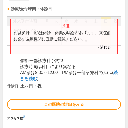
診療/受付時間・休診日
外来受付時間
月
火
水
木
金
土
日
祝
8:00～11:00
●
●
●
●
●
お盆(8月中旬)は休診・休業の場合があります。来院前
に必ず医療機関に直接ご確認ください。
12:30～15:30
●
●
●
●
●
×閉じる
一部診療科予約制
備考:
診療時間は科目により異なる
AM診は9:00～12:00、PM診は一部診療科のみ(...(
続
きを読む
)
土～日・祝
休診日:
この医院の詳細をみる
※
アクセス数