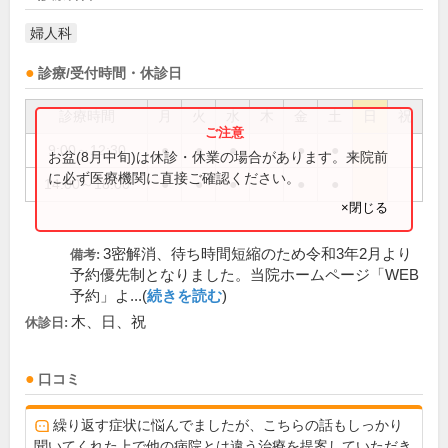
婦人科
診療/受付時間・休診日
診療時間
月
火
水
木
金
土
日
祝
9:00～12:30
●
●
●
●
●
お盆(8月中旬)は休診・休業の場合があります。来院前
に必ず医療機関に直接ご確認ください。
14:00～18:00
●
●
●
●
●
×閉じる
3密解消、待ち時間短縮のため令和3年2月より
備考:
予約優先制となりました。当院ホームページ「WEB
予約」よ...(
続きを読む
)
木、日、祝
休診日:
口コミ
繰り返す症状に悩んでましたが、こちらの話もしっかり
聞いてくれた上で他の病院とは違う治療を提案していただき