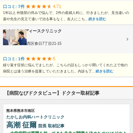
4.71
口コミ: 7件
1年以上 外陰部の痒みで悩んで、2件の産婦人科に、行きましたが、見当違いの
薬や先生の見立て違いで治る事もなく、友人にこち...
続きを読む
みやはらレディースクリニック
婦人科
熊本県熊本市西区春日7丁目21-15
5
口コミ: 1件
繰り返す症状に悩んでましたが、こちらの話もしっかり聞いてくれた上で他の
病院とは違う治療を提案していただきました。内診も丁...
続きを読む
【病院なびドクタビュー】ドクター取材記事
熊本県熊本市南区
たかしお内科ハートクリニック
高潮 征爾
院長
取材記事