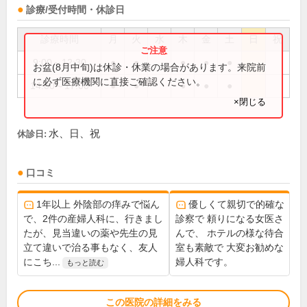
診療/受付時間・休診日
診療時間
月
火
水
木
金
土
日
祝
9:00～12:30
●
●
●
●
●
お盆(8月中旬)は休診・休業の場合があります。来院前
に必ず医療機関に直接ご確認ください。
14:00～17:00
●
●
●
●
●
×閉じる
水、日、祝
休診日:
口コミ
1年以上 外陰部の痒みで悩ん
優しくて親切で的確な
で、2件の産婦人科に、行きまし
診察で 頼りになる女医さ
たが、見当違いの薬や先生の見
んで、 ホテルの様な待合
立て違いで治る事もなく、友人
室も素敵で 大変お勧めな
にこち...
婦人科です。
もっと読む
この医院の詳細をみる