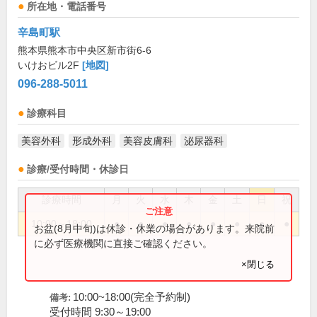
所在地・電話番号
辛島町駅
熊本県熊本市中央区新市街6-6
いけおビル2F
[地図]
096-288-5011
診療科目
美容外科
形成外科
美容皮膚科
泌尿器科
診療/受付時間・休診日
診療時間
月
火
水
木
金
土
日
祝
10:00～18:00
●
●
●
●
●
●
●
●
お盆(8月中旬)は休診・休業の場合があります。来院前
に必ず医療機関に直接ご確認ください。
×閉じる
10:00~18:00(完全予約制)
備考:
受付時間 9:30～19:00