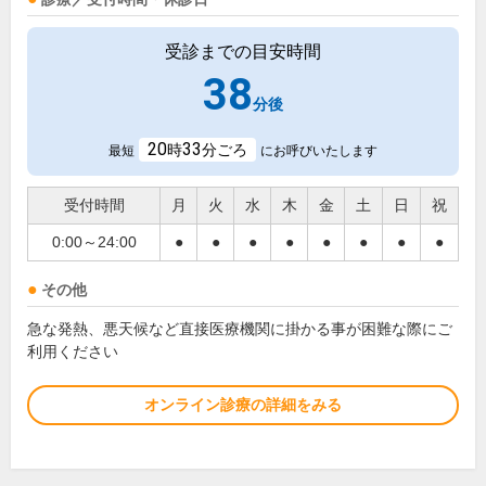
受診までの目安時間
38
分後
20
33
時
分ごろ
最短
にお呼びいたします
受付時間
月
火
水
木
金
土
日
祝
0:00～24:00
●
●
●
●
●
●
●
●
その他
急な発熱、悪天候など直接医療機関に掛かる事が困難な際にご
利用ください
オンライン診療の詳細をみる