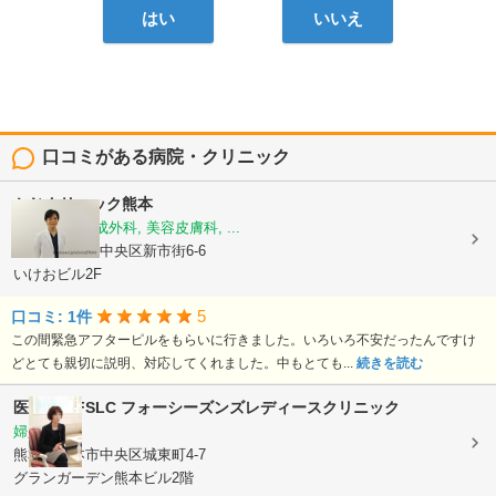
はい
いいえ
口コミがある病院・クリニック
かじクリニック熊本
美容外科, 形成外科, 美容皮膚科, ...
熊本県熊本市中央区新市街6-6
いけおビル2F
5
口コミ: 1件
この間緊急アフターピルをもらいに行きました。いろいろ不安だったんですけ
どとても親切に説明、対応してくれました。中もとても...
続きを読む
医療法人FSLC
フォーシーズンズレディースクリニック
婦人科
熊本県熊本市中央区城東町4-7
グランガーデン熊本ビル2階