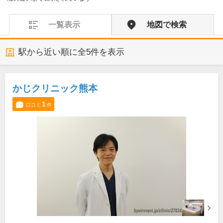
一覧表示
地図で検索
駅から近い順に全
5
件を表示
かじクリニック熊本
1
口コミ
件