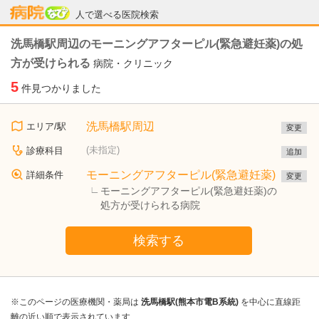
病院なび
人で選べる医院検索
洗馬橋駅周辺のモーニングアフターピル(緊急避妊薬)の処
方が受けられる
病院・クリニック
5
件見つかりました
洗馬橋駅周辺
エリア/駅
変更
(未指定)
診療科目
追加
モーニングアフターピル(緊急避妊薬)
詳細条件
変更
モーニングアフターピル(緊急避妊薬)の
処方が受けられる病院
検索する
※このページの医療機関・薬局は
洗馬橋駅(熊本市電B系統)
を中心に直線距
離の近い順で表示されています